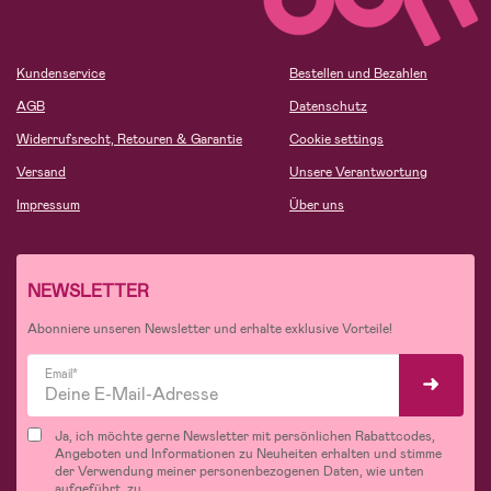
Kundenservice
Bestellen und Bezahlen
AGB
Datenschutz
Widerrufsrecht, Retouren & Garantie
Cookie settings
Versand
Unsere Verantwortung
Impressum
Über uns
NEWSLETTER
Abonniere unseren Newsletter und erhalte exklusive Vorteile!
Email*
Ja, ich möchte gerne Newsletter mit persönlichen Rabattcodes,
Angeboten und Informationen zu Neuheiten erhalten und stimme
der Verwendung meiner personenbezogenen Daten, wie unten
aufgeführt, zu.