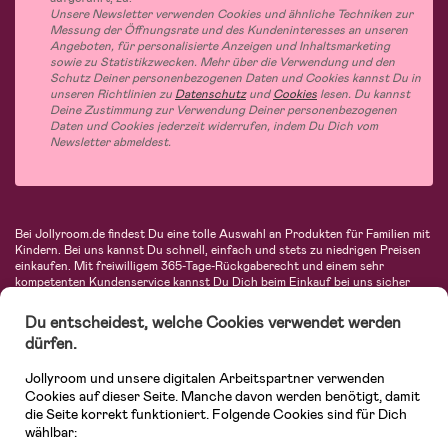
Unsere Newsletter verwenden Cookies und ähnliche Techniken zur
Messung der Öffnungsrate und des Kundeninteresses an unseren
Angeboten, für personalisierte Anzeigen und Inhaltsmarketing
sowie zu Statistikzwecken. Mehr über die Verwendung und den
Schutz Deiner personenbezogenen Daten und Cookies kannst Du in
unseren Richtlinien zu
Datenschutz
und
Cookies
lesen. Du kannst
Deine Zustimmung zur Verwendung Deiner personenbezogenen
Daten und Cookies jederzeit widerrufen, indem Du Dich vom
Newsletter abmeldest.
Bei Jollyroom.de findest Du eine tolle Auswahl an Produkten für Familien mit
Kindern. Bei uns kannst Du schnell, einfach und stets zu niedrigen Preisen
einkaufen. Mit freiwilligem 365-Tage-Rückgaberecht und einem sehr
kompetenten Kundenservice kannst Du Dich beim Einkauf bei uns sicher
fühlen. In unserem Sortiment findest Du unter anderem Kinderwagen,
Autositze, Kinder- und Babymode, Produkte für Mütter und eine Menge
Du entscheidest, welche Cookies verwendet werden
fantastischer Einrichtungsgegenstände, Spielsachen, Babyprodukte und
dürfen.
vieles mehr. Wir haben Produkte von bekannten Herstellern wie Britax, Maxi-
Cosi, Hauck, Baby Jogger, Ergobaby, Didriksons, KidKraft, Ergobaby, Philips
Jollyroom und unsere digitalen Arbeitspartner verwenden
Avent, Jack Wolfskin, Cybex, LEGO und vielen mehr. Schau Dich um in
unserer vielfältigen Online-Boutique für Kinder & Babys. Willkommen!
Cookies auf dieser Seite. Manche davon werden benötigt, damit
die Seite korrekt funktioniert. Folgende Cookies sind für Dich
wählbar: