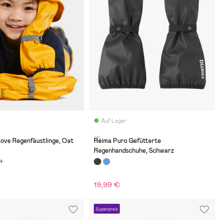
Auf Lager
(1)
love Regenfäustlinge, Oat
Reima Puro Gefütterte
Regenhandschuhe, Schwarz
19,99 €
Superpreis