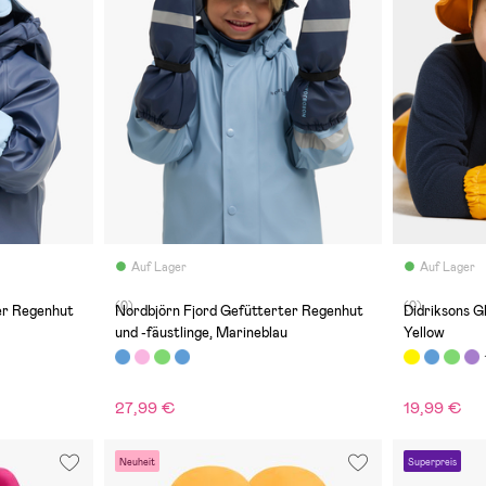
Auf Lager
Auf Lager
(0)
(0)
er Regenhut
Nordbjörn Fjord Gefütterter Regenhut
Didriksons G
und -fäustlinge, Marineblau
Yellow
27,99 €
19,99 €
Neuheit
Superpreis