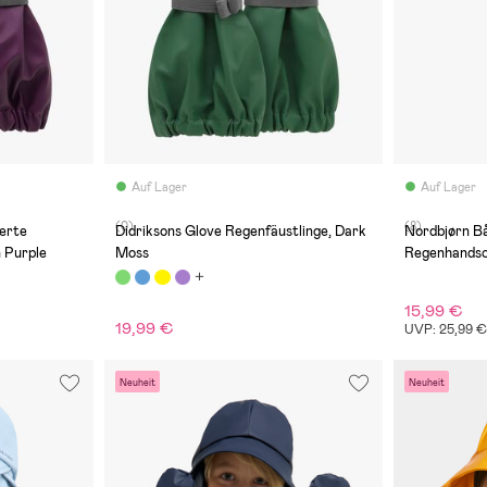
Auf Lager
Auf Lager
(0)
(8)
terte
Didriksons Glove Regenfäustlinge, Dark
Nordbjørn B
 Purple
Moss
Regenhandsc
15,99 €
19,99 €
UVP: 25,99 
Neuheit
Neuheit