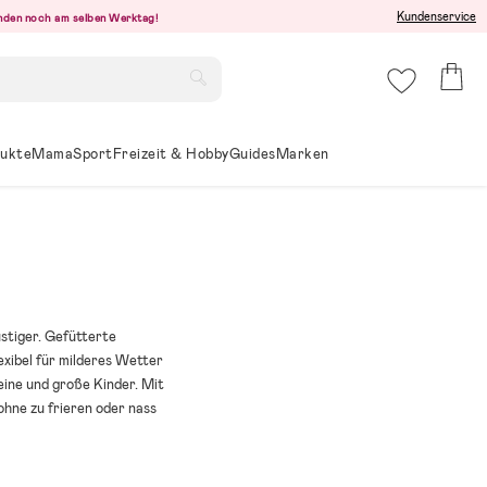
Kundenservice
senden noch am selben Werktag!
ukte
Mama
Sport
Freizeit & Hobby
Guides
Marken
stiger. Gefütterte
xibel für milderes Wetter
eine und große Kinder. Mit
hne zu frieren oder nass