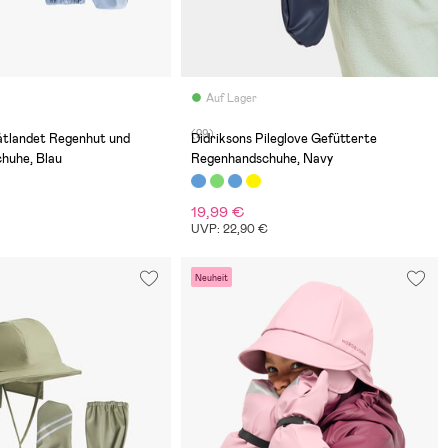
Auf Lager
(29)
åtlandet Regenhut und
Didriksons Pileglove Gefütterte
huhe, Blau
Regenhandschuhe, Navy
19,99 €
€
UVP: 22,90 €
Neuheit