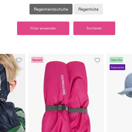
Regenhandschuhe
Regenhüte
Filter anwenden
Sortieren
Neuheit
Oeko-Tex
Superpreis