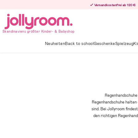
Hoppa
Versandkostenfrei ab 120 €
till
innehållet
Skandinaviens größter Kinder- & Babyshop
Neuheiten
Back to school
Geschenke
Spielzeug
Ki
Regenhandschuhe m
Regenhandschuhe halten d
sind. Bei Jollyroom finde
den richtigen Regenhand