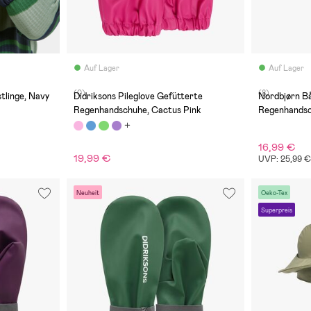
Auf Lager
Auf Lager
(0)
(8)
tlinge, Navy
Didriksons Pileglove Gefütterte
Nordbjørn B
Regenhandschuhe, Cactus Pink
Regenhandsc
16,99 €
19,99 €
UVP: 25,99 
Neuheit
Oeko-Tex
Superpreis