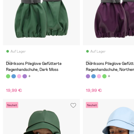
Auf Lager
Auf Lager
(0)
(0)
Didriksons Pileglove Gefütterte
Didriksons Pileglove Gefüt
Regenhandschuhe, Dark Moss
Regenhandschuhe, Northen
19,99 €
19,99 €
Neuheit
Neuheit