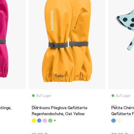
Auf Lager
Auf Lager
(0)
(31)
tlinge,
Didriksons Pileglove Gefütterte
Petite Chéri
Regenhandschuhe, Oat Yellow
Gefütterte F