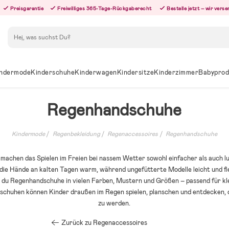
Preisgarantie
Freiwilliges 365-Tage-Rückgaberecht
Bestelle jetzt – wir ver
Suchen
ndermode
Kinderschuhe
Kinderwagen
Kindersitze
Kinderzimmer
Babyprod
Regenhandschuhe
Kindermode
Regenbekleidung
Regenaccessoires
Regenhandschuhe
achen das Spielen im Freien bei nassem Wetter sowohl einfacher als auch lu
ie Hände an kalten Tagen warm, während ungefütterte Modelle leicht und fle
st du Regenhandschuhe in vielen Farben, Mustern und Größen – passend für kl
schuhen können Kinder draußen im Regen spielen, planschen und entdecken, o
zu werden.
Zurück zu Regenaccessoires