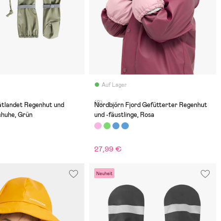
Auf Lager
(0)
åtlandet Regenhut und
Nordbjörn Fjord Gefütterter Regenhut
huhe, Grün
und -fäustlinge, Rosa
27,99 €
€
Neuheit