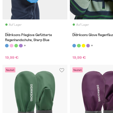
Auf Lager
Auf Lager
(0)
(0)
Didriksons Pileglove Gefütterte
Didriksons Glove Regenfäus
Regenhandschuhe, Sharp Blue
19,99 €
19,99 €
Neuheit
Neuheit