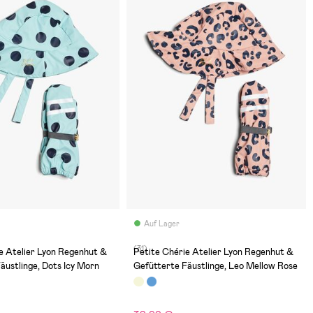
Auf Lager
(31)
e Atelier Lyon Regenhut &
Petite Chérie Atelier Lyon Regenhut &
äustlinge, Dots Icy Morn
Gefütterte Fäustlinge, Leo Mellow Rose