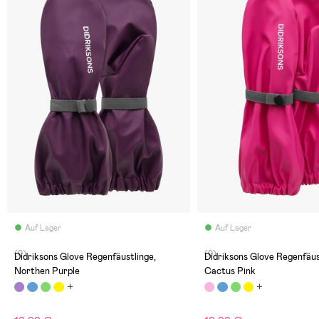
Auf Lager
Auf Lager
(0)
(0)
Didriksons Glove Regenfäustlinge,
Didriksons Glove Regenfäus
Northen Purple
Cactus Pink