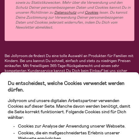
sowie zu Statistikzwecken. Mehr über die Verwendung und den
Schutz Deiner personenbezogenen Daten und Cookies kannst Du in
unseren Richtlinien zu
Datenschutz
und
Cookies
lesen. Du kannst
Deine Zustimmung zur Verwendung Deiner personenbezogenen
Daten und Cookies jederzeit widerrufen, indem Du Dich vom
Newsletter abmeldest.
Bei Jollyroom.de findest Du eine tolle Auswahl an Produkten für Familien mit
Kindern. Bei uns kannst Du schnell, einfach und stets zu niedrigen Preisen
einkaufen. Mit freiwilligem 365-Tage-Rückgaberecht und einem sehr
kompetenten Kundenservice kannst Du Dich beim Einkauf bei uns sicher
fühlen. In unserem Sortiment findest Du unter anderem Kinderwagen,
Autositze, Kinder- und Babymode, Produkte für Mütter und eine Menge
Du entscheidest, welche Cookies verwendet werden
fantastischer Einrichtungsgegenstände, Spielsachen, Babyprodukte und
dürfen.
vieles mehr. Wir haben Produkte von bekannten Herstellern wie Britax, Maxi-
Cosi, Hauck, Baby Jogger, Ergobaby, Didriksons, KidKraft, Ergobaby, Philips
Jollyroom und unsere digitalen Arbeitspartner verwenden
Avent, Jack Wolfskin, Cybex, LEGO und vielen mehr. Schau Dich um in
unserer vielfältigen Online-Boutique für Kinder & Babys. Willkommen!
Cookies auf dieser Seite. Manche davon werden benötigt, damit
die Seite korrekt funktioniert. Folgende Cookies sind für Dich
wählbar:
Cookies zur Analyse der Anwendung unserer Webseite.
Cookies, die ein maßgeschneidertes Erlebnis unserer
Webseite ermöglichen.