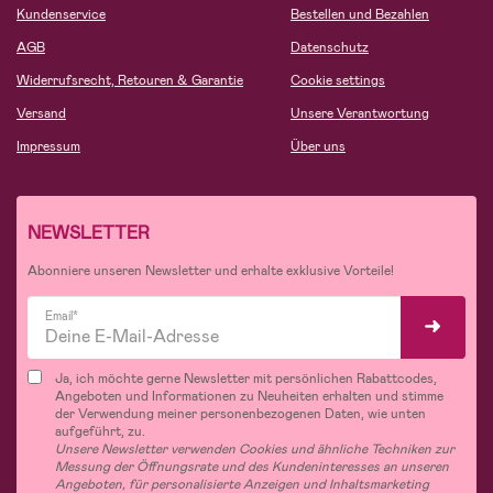
Kundenservice
Bestellen und Bezahlen
AGB
Datenschutz
Widerrufsrecht, Retouren & Garantie
Cookie settings
Versand
Unsere Verantwortung
Impressum
Über uns
NEWSLETTER
Abonniere unseren Newsletter und erhalte exklusive Vorteile!
Email*
Ja, ich möchte gerne Newsletter mit persönlichen Rabattcodes,
Angeboten und Informationen zu Neuheiten erhalten und stimme
der Verwendung meiner personenbezogenen Daten, wie unten
aufgeführt, zu.
Unsere Newsletter verwenden Cookies und ähnliche Techniken zur
Messung der Öffnungsrate und des Kundeninteresses an unseren
Angeboten, für personalisierte Anzeigen und Inhaltsmarketing