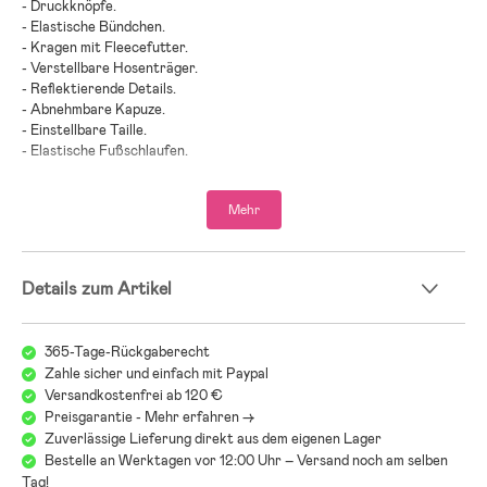
- Druckknöpfe.
- Elastische Bündchen.
- Kragen mit Fleecefutter.
- Verstellbare Hosenträger.
- Reflektierende Details.
- Abnehmbare Kapuze.
- Einstellbare Taille.
- Elastische Fußschlaufen.
- Slaskeman von Didriksons ist in verschiedenen Farben erhältlich.
- Testsieger 2023 beim schwedischen Verbraucherportal Bäst-i-
Mehr
test.se.
- Beschichtung: 100 % PU.
- Außenstoff: 100 % Polyester.
Details zum Artikel
365-Tage-Rückgaberecht
Zahle sicher und einfach mit Paypal
Versandkostenfrei ab 120 €
Preisgarantie - Mehr erfahren ->
Zuverlässige Lieferung direkt aus dem eigenen Lager
Bestelle an Werktagen vor 12:00 Uhr – Versand noch am selben
Tag!