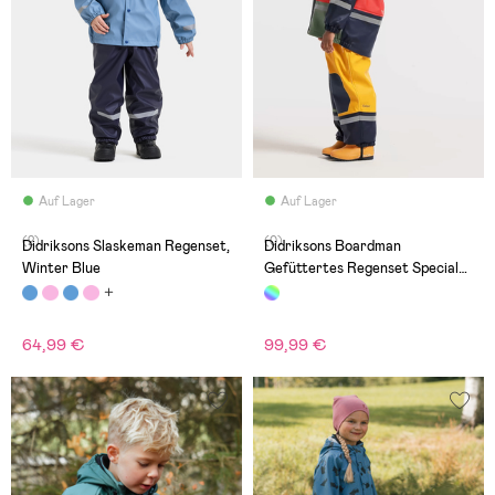
Auf Lager
Auf Lager
(2)
(0)
Didriksons Slaskeman Regenset,
Didriksons Boardman
Winter Blue
Gefüttertes Regenset Special
Edition, Paprika
64,99 €
99,99 €