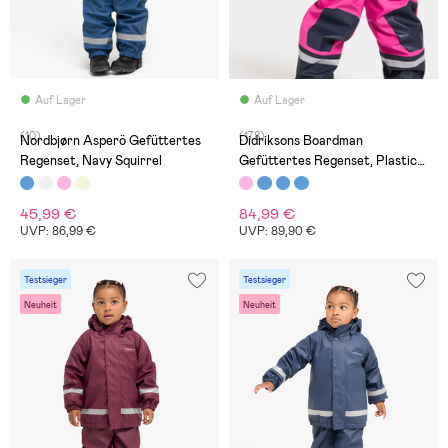
Auf Lager
Auf Lager
(10)
(178)
Nordbjørn Asperö Gefüttertes
Didriksons Boardman
Regenset, Navy Squirrel
Gefüttertes Regenset, Plastic
Pink
45,99 €
84,99 €
UVP: 86,99 €
UVP: 89,90 €
Testsieger
Testsieger
Neuheit
Neuheit