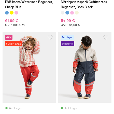
(80)
(10)
Didriksons Waterman Regenset,
Nordbjørn Asperö Gefüttertes
Sharp Blue
Regenset, Dots Black
61,99 €
54,99 €
UVP: 69,90 €
UVP: 86,99 €
-44%
Testsieger
FLASH SALE
Superpreis
Auf Lager
Auf Lager