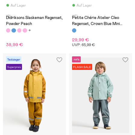
Auf Lager
Auf Lager
(2)
(17)
Didriksons Slaskeman Regenset,
Petite Chérie Atelier Cleo
Powder Peach
Regenset, Crown Blue Mini
Hearts
29,99 €
38,99 €
UVP: 65,99 €
Testsieger
-44%
Superpreis
FLASH SALE