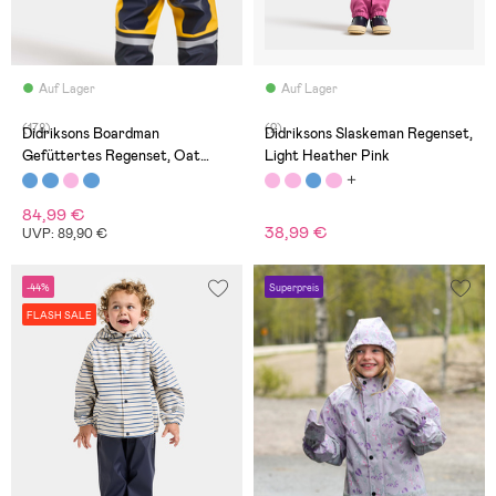
Auf Lager
Auf Lager
(178)
(2)
Didriksons Boardman
Didriksons Slaskeman Regenset,
Gefüttertes Regenset, Oat
Light Heather Pink
Yellow
84,99 €
38,99 €
UVP: 89,90 €
-44%
Superpreis
FLASH SALE