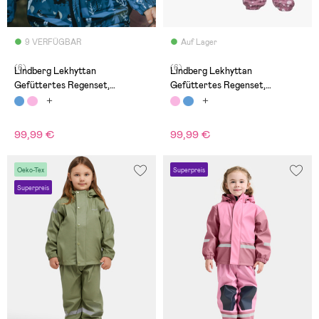
9 VERFÜGBAR
Auf Lager
(6)
(6)
Lindberg Lekhyttan
Lindberg Lekhyttan
Gefüttertes Regenset,
Gefüttertes Regenset,
Blau/Schwarz
Dahlia/White
99,99 €
99,99 €
Oeko-Tex
Superpreis
Superpreis