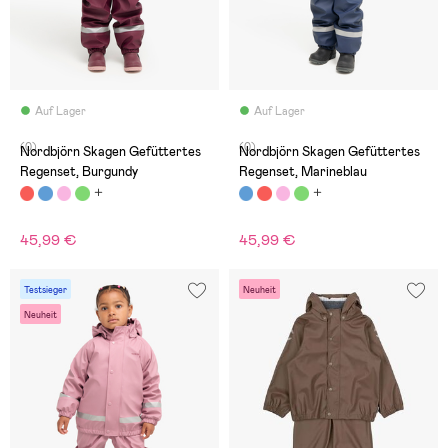
Auf Lager
Auf Lager
(0)
(0)
Nordbjörn Skagen Gefüttertes
Nordbjörn Skagen Gefüttertes
Regenset, Burgundy
Regenset, Marineblau
45,99 €
45,99 €
Testsieger
Neuheit
Neuheit