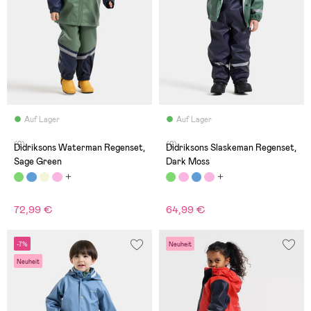
Auf Lager
Auf Lager
(2)
(2)
Didriksons Waterman Regenset,
Didriksons Slaskeman Regenset,
Sage Green
Dark Moss
72,99 €
64,99 €
-7%
Neuheit
Neuheit