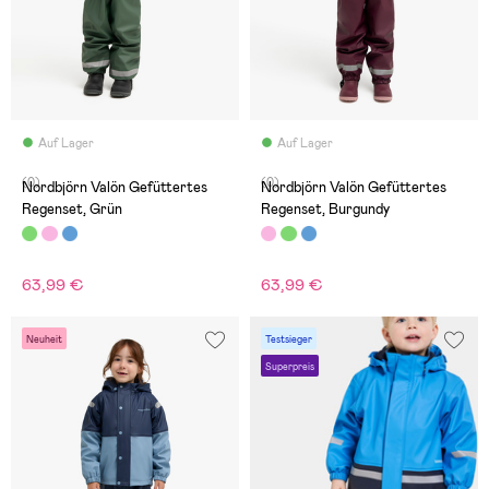
Auf Lager
Auf Lager
(0)
(0)
Nordbjörn Valön Gefüttertes
Nordbjörn Valön Gefüttertes
Regenset, Grün
Regenset, Burgundy
63,99 €
63,99 €
Neuheit
Testsieger
Superpreis