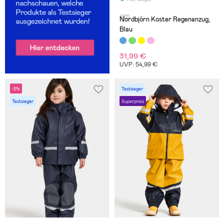
(91)
Nordbjörn Koster Regenanzug,
Blau
31,99 €
UVP: 54,99 €
-5%
Testsieger
Testsieger
Superpreis