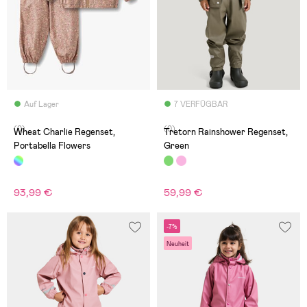
Auf Lager
7 VERFÜGBAR
(0)
(0)
Wheat Charlie Regenset,
Tretorn Rainshower Regenset,
Portabella Flowers
Green
93,99 €
59,99 €
-7%
Neuheit