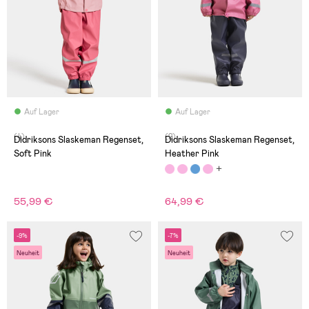
Auf Lager
Auf Lager
(4)
(2)
Didriksons Slaskeman Regenset,
Didriksons Slaskeman Regenset,
Soft Pink
Heather Pink
55,99 €
64,99 €
-9%
-7%
Neuheit
Neuheit