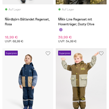
Auf Lager
Auf Lager
(6)
(0)
Nordbjörn Båtlandet Regenset,
Mikk-Line Regenset mit
Rosa
Hosenträger, Dusty Olive
18,99 €
39,99 €
UVP: 68,99 €
UVP: 54,99 €
Superpreis
Superpreis