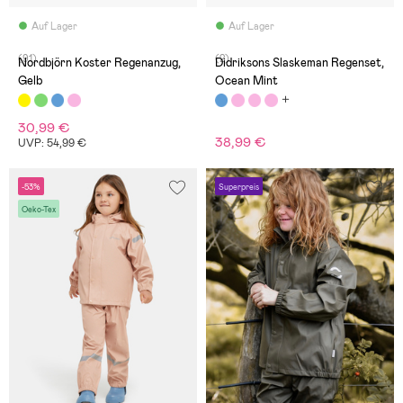
Auf Lager
Auf Lager
(91)
(2)
Nordbjörn Koster Regenanzug,
Didriksons Slaskeman Regenset,
Gelb
Ocean Mint
30,99 €
38,99 €
UVP: 54,99 €
-53%
Superpreis
Oeko-Tex