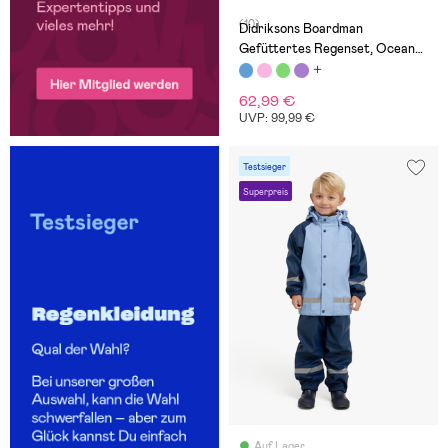
(10)
Didriksons Boardman
Gefüttertes Regenset, Ocean
Mint
62,99 €
UVP: 99,99 €
Testsieger
Superpreis
Auf Lager