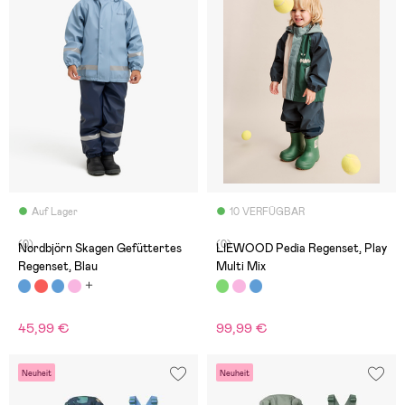
Auf Lager
10 VERFÜGBAR
(0)
(0)
Nordbjörn Skagen Gefüttertes
LIEWOOD Pedia Regenset, Play
Regenset, Blau
Multi Mix
45,99 €
99,99 €
Neuheit
Neuheit