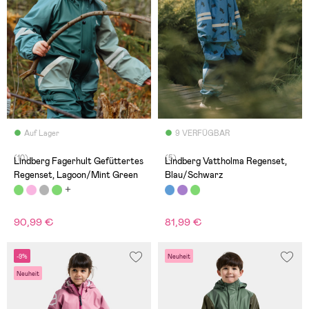
Auf Lager
9 VERFÜGBAR
(10)
(5)
Lindberg Fagerhult Gefüttertes
Lindberg Vattholma Regenset,
Regenset, Lagoon/Mint Green
Blau/Schwarz
90,99 €
81,99 €
-9%
Neuheit
Neuheit