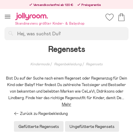
Hoppa
Versandkostenfrei ab 120 €
Preisgarantie
till
Freiwilliges 365-Tage-Rückgaberecht
innehållet
Bestellungen, die nach 12:00 Uhr eingehen, werden am nächsten Werktag versandt!
Skandinaviens größter Kinder- & Babyshop
Suchen
Regensets
Kindermode
Regenbekleidung
Regensets
Bist Du auf der Suche nach einem Regenset oder Regenanzug für Dein
Kind oder Baby? Hier findest Du zahlreiche Testsieger und Bestseller
von bekannten und beliebten Marken wie CeLaVi, Didriksons oder
Lindberg. Finde hier das richtige Regenoutfit für Kinder, damit De
...
Mehr
Zurück zu Regenbekleidung
Gefütterte Regensets
Ungefütterte Regensets