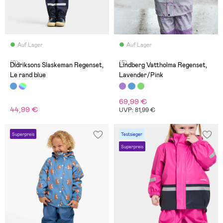
Auf Lager
Auf Lager
(0)
(5)
Didriksons Slaskeman Regenset,
Lindberg Vattholma Regenset,
Le rand blue
Lavender/Pink
69,99 €
44,99 €
UVP: 81,99 €
Superpreis
Testsieger
Superpreis