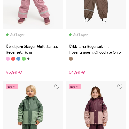
Auf Lager
Auf Lager
(0)
(0)
Nordbjörn Skagen Gefüttertes
Mikk-Line Regenset mit
Regenset, Rosa
Hosenträgern, Chocolate Chip
45,99 €
54,99 €
Neuheit
Neuheit