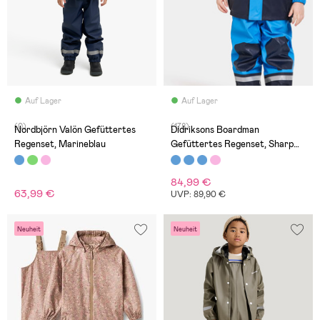
Auf Lager
Auf Lager
(0)
(178)
Nordbjörn Valön Gefüttertes
Didriksons Boardman
Regenset, Marineblau
Gefüttertes Regenset, Sharp
Blue
84,99 €
63,99 €
UVP: 89,90 €
Neuheit
Neuheit