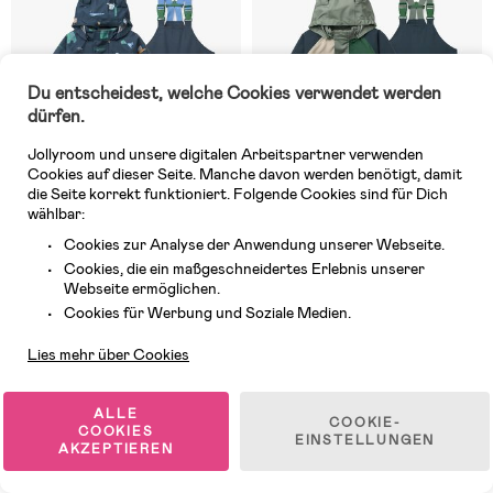
Du entscheidest, welche Cookies verwendet werden
dürfen.
Jollyroom und unsere digitalen Arbeitspartner verwenden
Cookies auf dieser Seite. Manche davon werden benötigt, damit
die Seite korrekt funktioniert. Folgende Cookies sind für Dich
wählbar:
Cookies zur Analyse der Anwendung unserer Webseite.
Cookies, die ein maßgeschneidertes Erlebnis unserer
7 VERFÜGBAR
9 VERFÜGBAR
Webseite ermöglichen.
Kundendienst
(0)
(0)
Cookies für Werbung und Soziale Medien.
LIEWOOD Manu Regenset,
LIEWOOD Manu Regenset, Play
Cars/Classic Navy
Multi Mix
Lies mehr über Cookies
99,99 €
99,99 €
ALLE
COOKIE-
COOKIES
EINSTELLUNGEN
AKZEPTIEREN
Superpreis
Superpreis