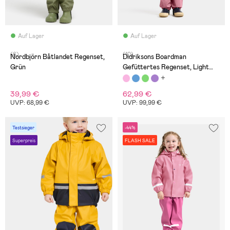
Auf Lager
Auf Lager
(6)
(10)
Nordbjörn Båtlandet Regenset,
Didriksons Boardman
Grün
Gefüttertes Regenset, Light
Heather Pink
39,99 €
62,99 €
UVP: 68,99 €
UVP: 99,99 €
Testsieger
-44%
Superpreis
FLASH SALE