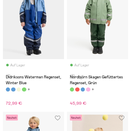
Auf Lager
Auf Lager
(2)
(0)
Didriksons Waterman Regenset,
Nordbjörn Skagen Gefüttertes
Winter Blue
Regenset, Grün
72,99 €
45,99 €
Neuheit
Neuheit