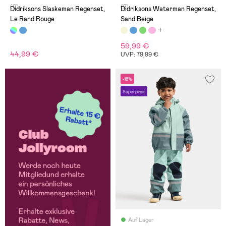
(0)
(2)
Didriksons Slaskeman Regenset,
Didriksons Waterman Regenset,
Le Rand Rouge
Sand Beige
59,99 €
44,99 €
UVP: 79,99 €
-16%
Superpreis
Auf Lager