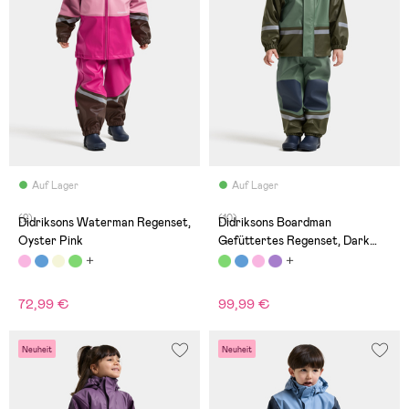
Auf Lager
Auf Lager
(2)
(10)
Didriksons Waterman Regenset,
Didriksons Boardman
Oyster Pink
Gefüttertes Regenset, Dark
Moss
72,99 €
99,99 €
Neuheit
Neuheit