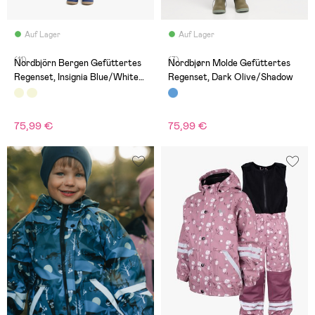
Auf Lager
Auf Lager
(11)
(7)
Nordbjörn Bergen Gefüttertes
Nordbjørn Molde Gefüttertes
Regenset, Insignia Blue/White
Regenset, Dark Olive/Shadow
Pepper
75,99 €
75,99 €