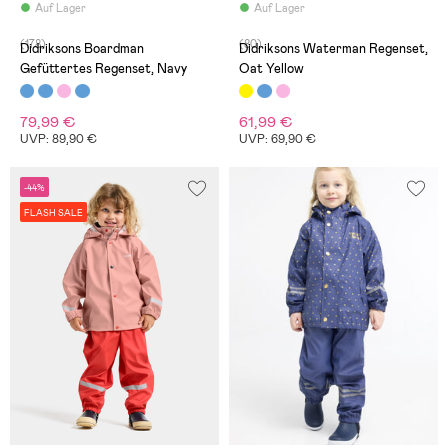
Auf Lager
Auf Lager
(178)
(80)
Didriksons Boardman
Didriksons Waterman Regenset,
Gefüttertes Regenset, Navy
Oat Yellow
79,99 €
61,99 €
UVP: 89,90 €
UVP: 69,90 €
-44%
FLASH SALE