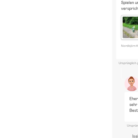
Spielen u
Es
versprich
S
V
Nordbjörn K
Ursprünglich 
Eher
sehr
Best
Ursprün
Isa