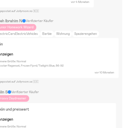
vor 4 Monaten
gepostet auf Jollyroom.no 🇳🇴
leh Ibrahim N
Verifizierter Käufer
unior Homework Wizard
ectricCarsElectricVehicles
Barbie
Wohnung
Spazierengehen
nlig barnvagn
ön
anzeigen
ene Größe: Normal
oster Regenset, Frozen Fjord/Twilight Blue, 86-92
vor 10 Monaten
gepostet auf Jollyroom.se 🇸🇪
lin S
Verifizierter Käufer
roovy Daydreamer
hön und preiswert
anzeigen
ene Größe: Normal