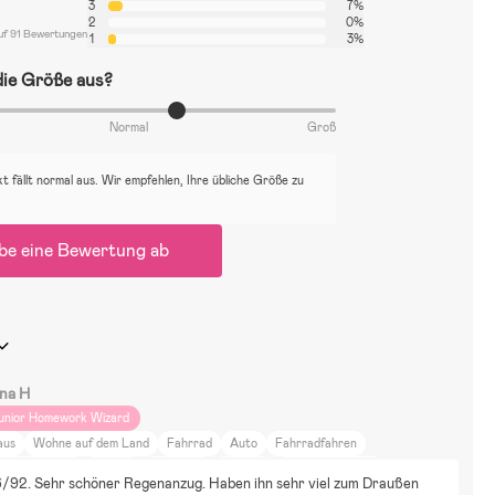
ption, ohne Kompromisse bei der Funktion einzugehen.
3
7%
2
0%
uf 91 Bewertungen
1
3%
 % PU.
 die Größe aus?
Normal
Groß
t fällt normal aus. Wir empfehlen, Ihre übliche Größe zu
be eine Bewertung ab
na H
unior Homework Wizard
aus
Wohne auf dem Land
Fahrrad
Auto
Fahrradfahren
pazierengehen
Joggen
Skifahren
Training
Neutrale Farben
/92. Sehr schöner Regenanzug. Haben ihn sehr viel zum Draußen 
arbenfroh
DIY-Projekte
Raus aufs Land
Tiere und Natur