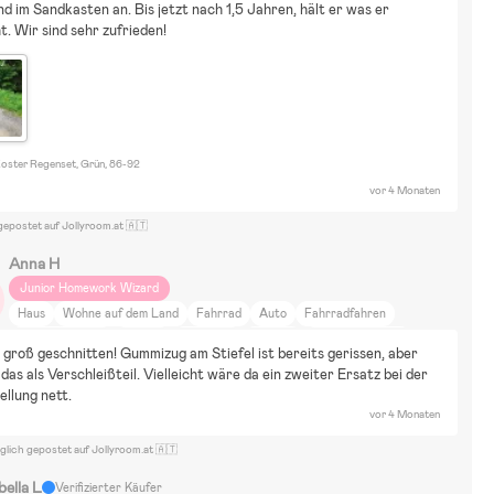
nd im Sandkasten an. Bis jetzt nach 1,5 Jahren, hält er was er 
sen und Trinken
Einrichtung
Sport
Fahrräder
Bausätze & LEGO
t. Wir sind sehr zufrieden!
kateboard
Wasserspielzeug
Winterspielzeug
BallSport
Spiele
erkleidungen
ABC Salsa air
oster Regenset, Grün, 86-92
vor 4 Monaten
gepostet auf Jollyroom.at 🇦🇹
Anna H
Junior Homework Wizard
Haus
Wohne auf dem Land
Fahrrad
Auto
Fahrradfahren
Spazierengehen
Joggen
Skifahren
Training
Neutrale Farben
 groß geschnitten! Gummizug am Stiefel ist bereits gerissen, aber 
Farbenfroh
DIY-Projekte
Raus aufs Land
Tiere und Natur
 das als Verschleißteil. Vielleicht wäre da ein zweiter Ersatz bei der 
Essen und Trinken
Einrichtung
Sport
Fahrräder
Bausätze & LEGO
ellung nett.
Skateboard
Wasserspielzeug
Winterspielzeug
BallSport
vor 4 Monaten
Spiele
Verkleidungen
ABC Salsa air
glich gepostet auf Jollyroom.at 🇦🇹
bella L
Verifizierter Käufer