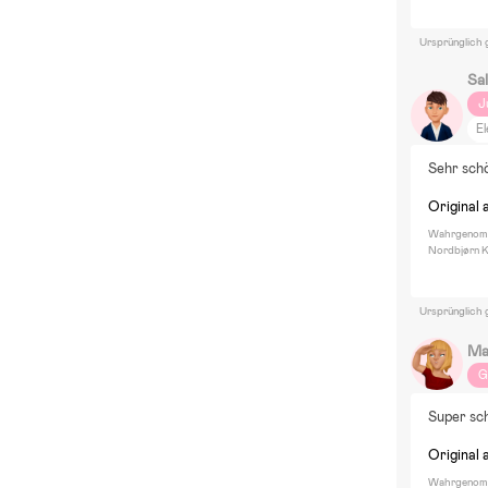
Ursprünglich 
Sa
J
El
Va
Sehr sch
Original 
Wahrgenomm
Nordbjørn K
Ursprünglich 
Ma
G
Super sc
Original 
Wahrgenomm