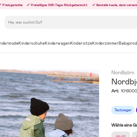
Preisgarantie
Freiwilliges 365-Tage-Rückgaberecht
Bestelle heute, dann versen
Suchen
ndermode
Kinderschuhe
Kinderwagen
Kindersitze
Kinderzimmer
Babyprod
Nordbjörn
Nordbj
Art:
1019000
Testsieger
Wähle eine G
86-92