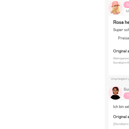
S
M
F
Rosa h
Di
Super sch
He
Preis
Ga
D
Original 
Wahrgenomm
Nordbjörn K
Ursprünglich 
Su
T
Ich bin s
Original 
[[Nordbjörn 