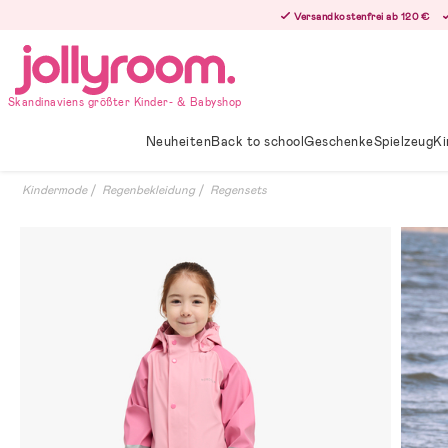
Hoppa
Versandkostenfrei ab 120 €
till
innehållet
Skandinaviens größter Kinder- & Babyshop
Neuheiten
Back to school
Geschenke
Spielzeug
Ki
Kindermode
Regenbekleidung
Regensets