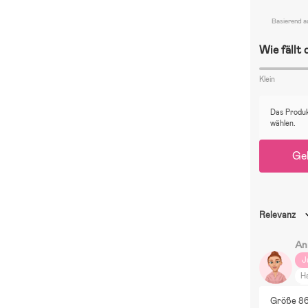
preiswerte O
Basierend a
Material: 100
Wie fällt
Klein
Das Produk
wählen.
Ge
Relevanz
An
J
H
S
Größe 86
F