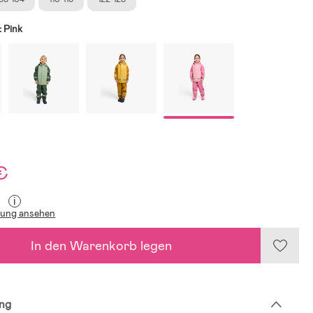
:
Pink
€
i
lung ansehen
In den Warenkorb legen
ng