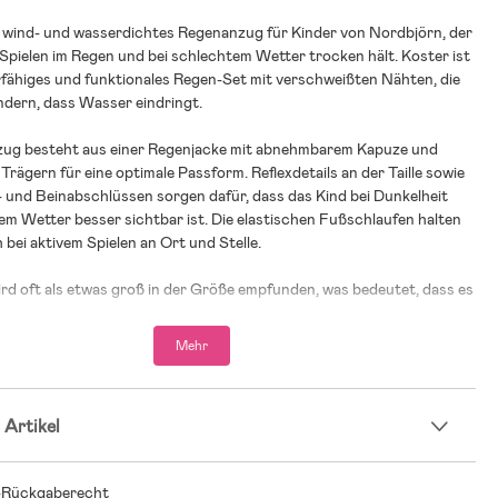
in wind- und wasserdichtes Regenanzug für Kinder von Nordbjörn, der
 Spielen im Regen und bei schlechtem Wetter trocken hält. Koster ist
rfähiges und funktionales Regen-Set mit verschweißten Nähten, die
indern, dass Wasser eindringt.
ug besteht aus einer Regenjacke mit abnehmbarem Kapuze und
 Trägern für eine optimale Passform. Reflexdetails an der Taille sowie
 und Beinabschlüssen sorgen dafür, dass das Kind bei Dunkelheit
m Wetter besser sichtbar ist. Die elastischen Fußschlaufen halten
 bei aktivem Spielen an Ort und Stelle.
rd oft als etwas groß in der Größe empfunden, was bedeutet, dass es
ängeren Zeitraum getragen werden kann.
Mehr
e Details, die einen Unterschied machen
 wasserdichtes Material, das Regen und Wind standhält
te Nähte, die verhindern, dass Wasser eindringt
 Artikel
e Kapuze für flexible Nutzung
re Träger für die bestmögliche Passform
-Rückgaberecht
 Fußschlaufen, die die Hosenbeine an Ort und Stelle halten