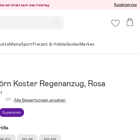
Kundenservice
den wir direkt nach dem Feiertag
ukte
Mama
Sport
Freizeit & Hobby
Guides
Marken
örn Koster Regenanzug, Rosa
1
(91)
Alle Bewertungen ansehen
Superpreis
röße
98-104
110-116
122-128