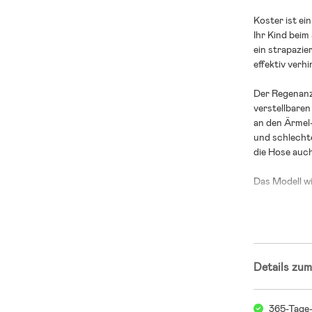
Koster ist e
Ihr Kind beim
ein strapazie
effektiv verh
Der Regenanz
verstellbaren
an den Ärmel-
und schlechte
die Hose auch
Das Modell wi
über einen l
Durchdacht
Wind- und
Verschweiß
Details zum
Abnehmbar
Verstellba
365-Tage
Elastische