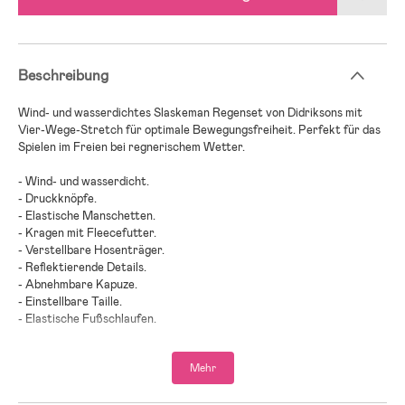
Beschreibung
Wind- und wasserdichtes Slaskeman Regenset von Didriksons mit
Vier-Wege-Stretch für optimale Bewegungsfreiheit. Perfekt für das
Spielen im Freien bei regnerischem Wetter.
- Wind- und wasserdicht.
- Druckknöpfe.
- Elastische Manschetten.
- Kragen mit Fleecefutter.
- Verstellbare Hosenträger.
- Reflektierende Details.
- Abnehmbare Kapuze.
- Einstellbare Taille.
- Elastische Fußschlaufen.
- Slaskeman von Didriksons ist in verschiedenen Farben erhältlich.
- Testsieger 2023 beim schwedischen Verbraucherportal Bäst-i-
Mehr
test.se.
- Beschichtung: 100 % PU.