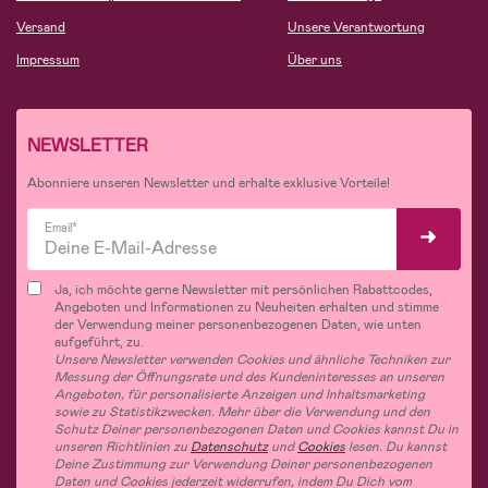
Versand
Unsere Verantwortung
Impressum
Über uns
NEWSLETTER
Abonniere unseren Newsletter und erhalte exklusive Vorteile!
Email*
Ja, ich möchte gerne Newsletter mit persönlichen Rabattcodes,
Angeboten und Informationen zu Neuheiten erhalten und stimme
der Verwendung meiner personenbezogenen Daten, wie unten
aufgeführt, zu.
Unsere Newsletter verwenden Cookies und ähnliche Techniken zur
Messung der Öffnungsrate und des Kundeninteresses an unseren
Angeboten, für personalisierte Anzeigen und Inhaltsmarketing
sowie zu Statistikzwecken. Mehr über die Verwendung und den
Schutz Deiner personenbezogenen Daten und Cookies kannst Du in
unseren Richtlinien zu
Datenschutz
und
Cookies
lesen. Du kannst
Deine Zustimmung zur Verwendung Deiner personenbezogenen
Daten und Cookies jederzeit widerrufen, indem Du Dich vom