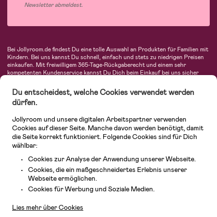
Newsletter abmeldest.
Bei Jollyroom.de findest Du eine tolle Auswahl an Produkten für Familien mit
Kindern. Bei uns kannst Du schnell, einfach und stets zu niedrigen Preisen
einkaufen. Mit freiwilligem 365-Tage-Rückgaberecht und einem sehr
kompetenten Kundenservice kannst Du Dich beim Einkauf bei uns sicher
fühlen. In unserem Sortiment findest Du unter anderem Kinderwagen,
Autositze, Kinder- und Babymode, Produkte für Mütter und eine Menge
Du entscheidest, welche Cookies verwendet werden
fantastischer Einrichtungsgegenstände, Spielsachen, Babyprodukte und
dürfen.
vieles mehr. Wir haben Produkte von bekannten Herstellern wie Britax, Maxi-
Cosi, Hauck, Baby Jogger, Ergobaby, Didriksons, KidKraft, Ergobaby, Philips
Jollyroom und unsere digitalen Arbeitspartner verwenden
Avent, Jack Wolfskin, Cybex, LEGO und vielen mehr. Schau Dich um in
unserer vielfältigen Online-Boutique für Kinder & Babys. Willkommen!
Cookies auf dieser Seite. Manche davon werden benötigt, damit
die Seite korrekt funktioniert. Folgende Cookies sind für Dich
wählbar:
Cookies zur Analyse der Anwendung unserer Webseite.
Cookies, die ein maßgeschneidertes Erlebnis unserer
Webseite ermöglichen.
Kundendienst
Cookies für Werbung und Soziale Medien.
Lies mehr über Cookies