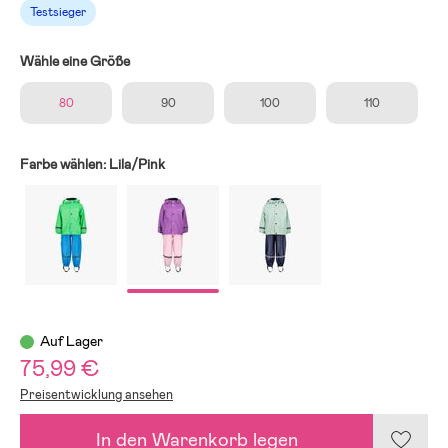
Testsieger
Wähle eine Größe
80
90
100
110
Farbe wählen:
Lila/Pink
Auf Lager
75,99 €
Preisentwicklung ansehen
In den Warenkorb legen