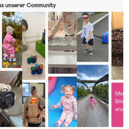
us unserer Community
Mehr 
Bilder 
anzei