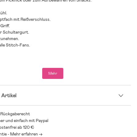
m Picknick oder zum Aufbewahren von Snacks.
ühl.
ptfach mit Reißverschluss.
Griff.
er Schultergurt.
tzunehmen.
alle Stitch-Fans.
Mehr
 Artikel
-Rückgaberecht
her und einfach mit Paypal
stenfrei ab 120 €
ntie - Mehr erfahren ->