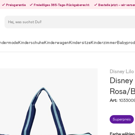
Preisgarantie
Freiwilliges 365-Tage-Rückgaberecht
Bestelle jetzt – wir ver
Suchen
ndermode
Kinderschuhe
Kinderwagen
Kindersitze
Kinderzimmer
Babyprod
Disney Lilo
Disney 
Rosa/B
Art:
103300
Superpreis
Farbe wählen