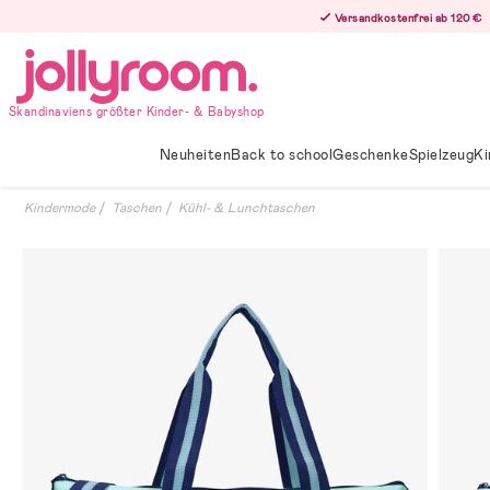
Hoppa
Versandkostenfrei ab 120 €
till
innehållet
Skandinaviens größter Kinder- & Babyshop
Neuheiten
Back to school
Geschenke
Spielzeug
Ki
Kindermode
Taschen
Kühl- & Lunchtaschen