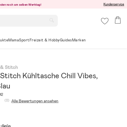
Kundenservice
senden noch am selben Werktag!
ukte
Mama
Sport
Freizeit & Hobby
Guides
Marken
 & Stitch
Stitch Kühltasche Chill Vibes,
lau
92
(0)
Alle Bewertungen ansehen
:
Grün