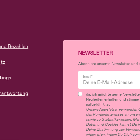
und Bezahlen
NEWSLETTER
utz
Abonniere unseren Newsletter und er
tings
Email*
rantwortung
Ja, ich möchte gerne Newslette
Neuheiten erhalten und stimme
aufgeführt, zu.
Unsere Newsletter verwenden C
des Kundeninteresses an unsere
sowie zu Statistikzwecken. Me
Daten und Cookies kannst Du in
Deine Zustimmung zur Verwend
widerrufen, indem Du Dich vom