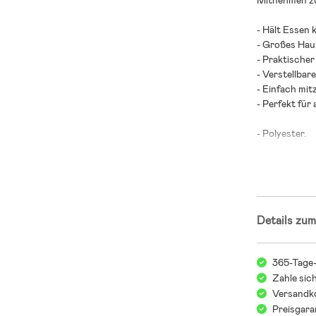
Mitnehmen zu
- Hält Essen k
- Großes Hau
- Praktischer 
- Verstellbar
- Einfach mi
- Perfekt für 
- Polyester.
Details zum
365-Tage
Zahle sic
Versandko
Preisgara