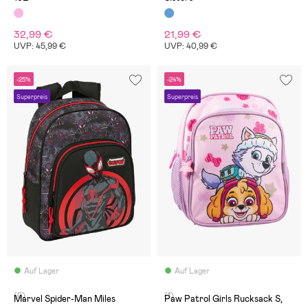
32,99 €
21,99 €
UVP: 45,99 €
UVP: 40,99 €
-25%
-24%
Superpreis
Superpreis
Auf Lager
Auf Lager
(0)
(1)
Marvel Spider-Man Miles
Paw Patrol Girls Rucksack S,