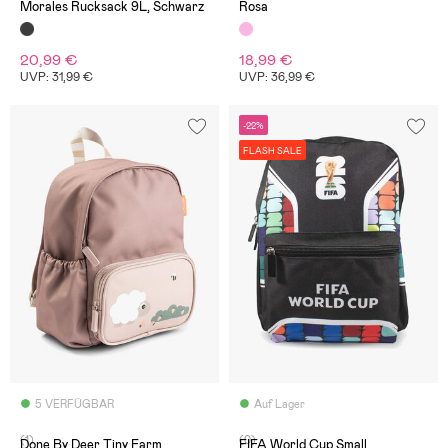
Morales Rucksack 9L, Schwarz
Rosa
20,99 €
18,99 €
UVP: 31,99 €
UVP: 36,99 €
-22%
FLASH SALE
5 VERFÜGBAR
Auf Lager
(1)
(0)
Done By Deer Tiny Farm
FIFA World Cup Small