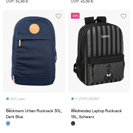
UVP: 34,99 €
UVP: 45,99 €
-63%
Auf Lager
6 VERFÜGBAR
(13)
(0)
Beckmann Urban Rucksack 30L,
Wednesday Laptop Rucksack
Dark Blue
19L, Schwarz