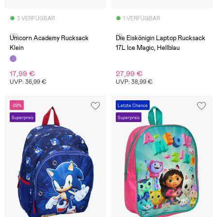
3 VERFÜGBAR
1 VERFÜGBAR
(0)
(1)
Unicorn Academy Rucksack
Die Eiskönigin Laptop Rucksack
Klein
17L Ice Magic, Hellblau
17,99 €
27,99 €
UVP: 36,99 €
UVP: 38,99 €
-29%
Letzte Chance
Superpreis
Superpreis