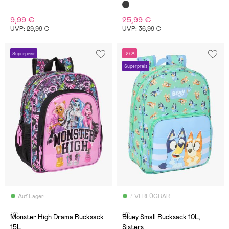
Schwarz
9,99 €
25,99 €
UVP: 29,99 €
UVP: 36,99 €
Superpreis
-27%
Superpreis
Auf Lager
7 VERFÜGBAR
(0)
(0)
Monster High Drama Rucksack
Bluey Small Rucksack 10L,
15L
Sisters