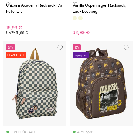
(0)
(0)
Unicorn Academy Rucksack It's
Vanilla Copenhagen Rucksack,
Fate, Lila
Lady Lovebug
16,99 €
32,99 €
UVP: 31,99 €
-24%
-15%
FLASH SALE
Superpreis
9 VERFÜGBAR
Auf Lager