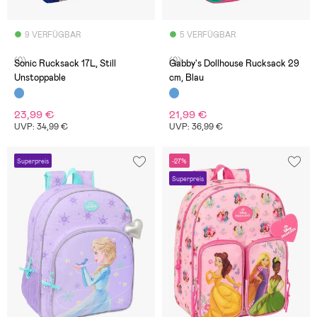
9 VERFÜGBAR
5 VERFÜGBAR
(0)
(0)
Sonic Rucksack 17L, Still
Gabby's Dollhouse Rucksack 29
Unstoppable
cm, Blau
23,99 €
21,99 €
UVP: 34,99 €
UVP: 36,99 €
Superpreis
-27%
Superpreis