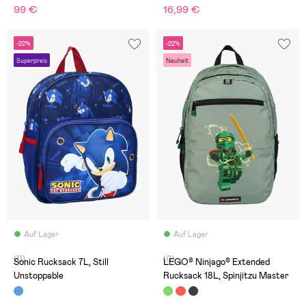
99 €
16,99 €
-22%
-22%
Superpreis
Neuheit
Auf Lager
Auf Lager
(0)
(0)
Sonic Rucksack 7L, Still
LEGO® Ninjago® Extended
Unstoppable
Rucksack 18L, Spinjitzu Master