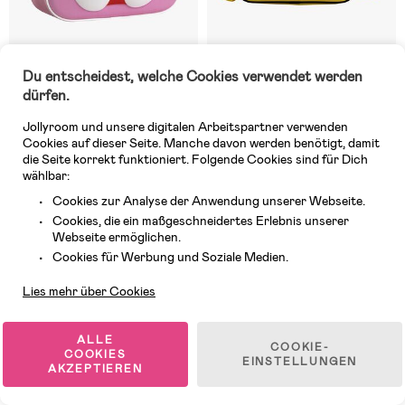
Du entscheidest, welche Cookies verwendet werden
Auf Lager
5 VERFÜGBAR
dürfen.
(0)
(0)
Hello Kitty 3D Rucksack, Rosa
Pokémon Junior Rucksack,
Jollyroom und unsere digitalen Arbeitspartner verwenden
Pikachu
Cookies auf dieser Seite. Manche davon werden benötigt, damit
die Seite korrekt funktioniert. Folgende Cookies sind für Dich
wählbar:
10,99 €
20,99 €
UVP: 29,99 €
UVP: 40,99 €
Cookies zur Analyse der Anwendung unserer Webseite.
Cookies, die ein maßgeschneidertes Erlebnis unserer
Webseite ermöglichen.
-35%
Kundendienst
Cookies für Werbung und Soziale Medien.
FLASH SALE
Lies mehr über Cookies
ALLE
COOKIE-
COOKIES
EINSTELLUNGEN
AKZEPTIEREN