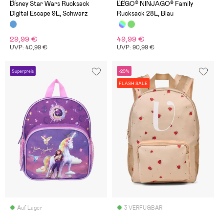
(1)
(0)
Disney Star Wars Rucksack
LEGO® NINJAGO® Family
Digital Escape 9L, Schwarz
Rucksack 28L, Blau
29,99 €
49,99 €
UVP: 40,99 €
UVP: 90,99 €
Superpreis
-20%
FLASH SALE
Auf Lager
3 VERFÜGBAR