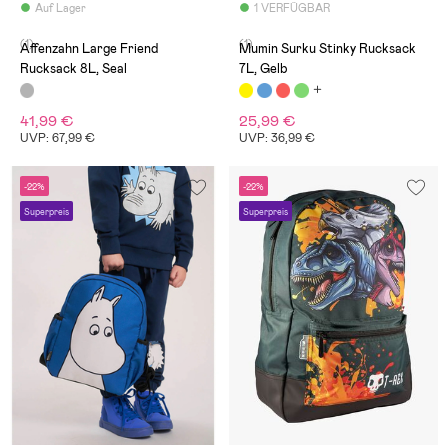
Auf Lager
1 VERFÜGBAR
(1)
(1)
Affenzahn Large Friend
Mumin Surku Stinky Rucksack
Rucksack 8L, Seal
7L, Gelb
41,99 €
25,99 €
UVP: 67,99 €
UVP: 36,99 €
-22%
-22%
Superpreis
Superpreis