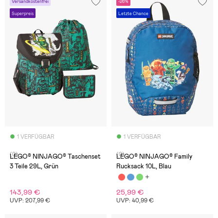
Versandkostenfrei
-26%
Superpreis
Letzte Chance
1 VERFÜGBAR
1 VERFÜGBAR
(0)
(0)
LEGO® NINJAGO® Taschenset
LEGO® NINJAGO® Family
3 Teile 29L, Grün
Rucksack 10L, Blau
143,99 €
25,99 €
UVP: 207,99 €
UVP: 40,99 €