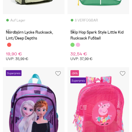
Auf Lager
8 VERFÜGBAR
(3)
(0)
Nordbjörn Lycke Rucksack,
Skip Hop Spark Style Little Kid
Lint/Deep Depths
Rucksack Fußball
19,90 €
32,54 €
UVP: 35,99 €
UVP: 37,99 €
Superpreis
-24%
Superpreis