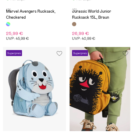
(0)
(0)
Marvel Avengers Rucksack,
Jurassic World Junior
Checkered
Rucksack 15L, Braun
25,99 €
26,99 €
UVP: 45,99 €
UVP: 40,99 €
Superpreis
Superpreis