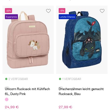
-22%
-13%
Superpreis
Letzte Chance
2 VERFÜGBAR
1 VERFÜGBAR
(0)
(0)
Unicorn Rucksack mit Kühlfach
Drachenzähmen leicht gemacht
6L, Dusty Pink
Rucksack, Blau
24,99 €
27,99 €