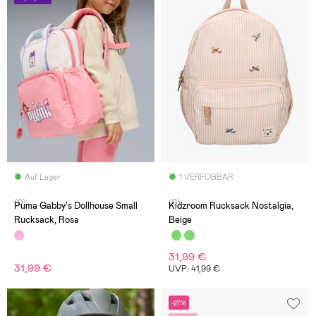
Auf Lager
1 VERFÜGBAR
(0)
(0)
Puma Gabby's Dollhouse Small
Kidzroom Rucksack Nostalgia,
Rucksack, Rosa
Beige
31,99 €
31,99 €
UVP: 41,99 €
-27%