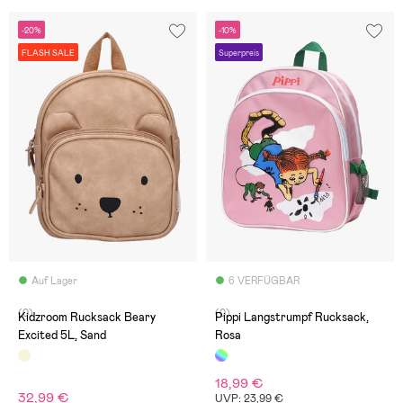
-20%
-10%
FLASH SALE
Superpreis
Auf Lager
6 VERFÜGBAR
(0)
(0)
Kidzroom Rucksack Beary
Pippi Langstrumpf Rucksack,
Excited 5L, Sand
Rosa
18,99 €
32,99 €
UVP: 23,99 €