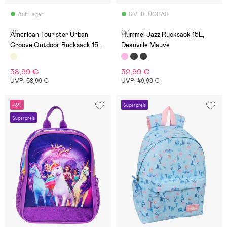
Auf Lager
8 VERFÜGBAR
(0)
(5)
American Tourister Urban
Hummel Jazz Rucksack 15L,
Groove Outdoor Rucksack 15L,
Deauville Mauve
Beige
38,99 €
32,99 €
UVP: 58,99 €
UVP: 49,99 €
-18%
Superpreis
Superpreis