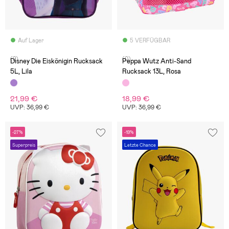
Auf Lager
5 VERFÜGBAR
(2)
(0)
Disney Die Eiskönigin Rucksack
Peppa Wutz Anti-Sand
5L, Lila
Rucksack 13L, Rosa
21,99 €
18,99 €
UVP: 36,99 €
UVP: 36,99 €
-27%
-19%
Superpreis
Letzte Chance