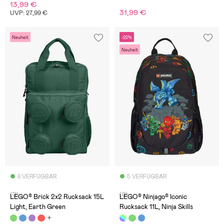
13,99 €
31,99 €
UVP: 27,99 €
Neuheit
-22%
Neuheit
8 VERFÜGBAR
5 VERFÜGBAR
(0)
(0)
LEGO® Brick 2x2 Rucksack 15L
LEGO® Ninjago® Iconic
Light, Earth Green
Rucksack 11L, Ninja Skills