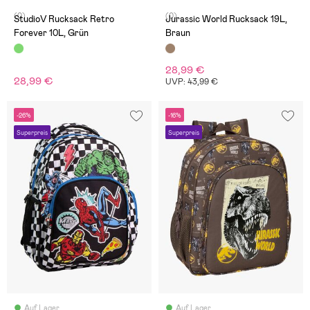
(0)
(0)
StudioV Rucksack Retro
Jurassic World Rucksack 19L,
Forever 10L, Grün
Braun
28,99 €
28,99 €
UVP: 43,99 €
-26%
-16%
Superpreis
Superpreis
Auf Lager
Auf Lager