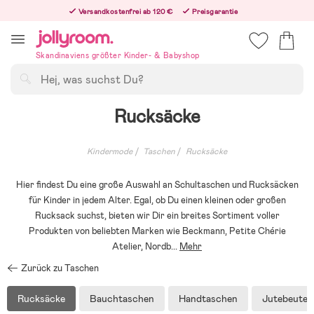
Hoppa
Versandkostenfrei ab 120 €
Preisgarantie
till
Freiwilliges 365-Tage-Rückgaberecht
innehållet
Bestellungen, die nach 12:00 Uhr eingehen, werden am nächsten Werktag versandt!
Skandinaviens größter Kinder- & Babyshop
Suchen
Rucksäcke
Kindermode
Taschen
Rucksäcke
Hier findest Du eine große Auswahl an Schultaschen und Rucksäcken
für Kinder in jedem Alter. Egal, ob Du einen kleinen oder großen
Rucksack suchst, bieten wir Dir ein breites Sortiment voller
Produkten von beliebten Marken wie Beckmann, Petite Chérie
Atelier, Nordb
...
Mehr
Zurück zu Taschen
Rucksäcke
Bauchtaschen
Handtaschen
Jutebeutel