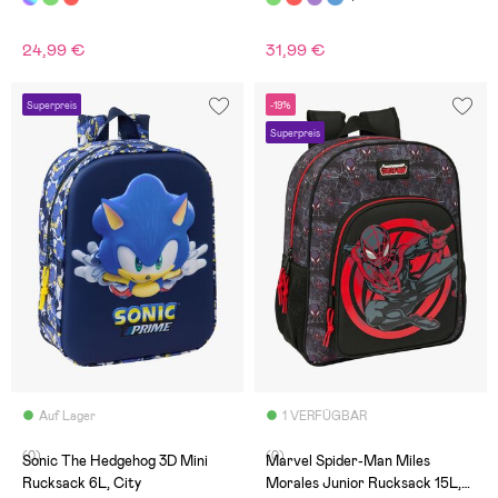
24,99 €
31,99 €
Superpreis
-19%
Superpreis
Auf Lager
1 VERFÜGBAR
(0)
(0)
Sonic The Hedgehog 3D Mini
Marvel Spider-Man Miles
Rucksack 6L, City
Morales Junior Rucksack 15L,