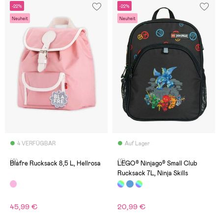
-22%
-22%
Neuheit
Neuheit
4 VERFÜGBAR
Auf Lager
(0)
(0)
Blafre Rucksack 8,5 L, Hellrosa
LEGO® Ninjago® Small Club
Rucksack 7L, Ninja Skills
45,99 €
20,99 €