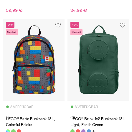
59,99 €
24,99 €
-22%
-22%
Neuheit
Neuheit
8 VERFÜGBAR
8 VERFÜGBAR
(0)
(0)
LEGO® Basic Rucksack 18L,
LEGO® Brick 1x2 Rucksack 18L
Colorful Bricks
Light, Earth Green