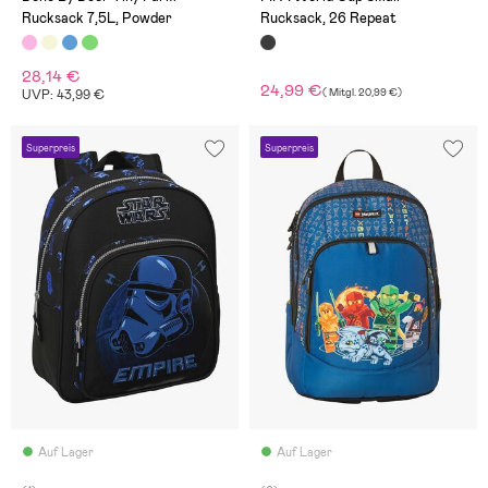
Rucksack 7,5L, Powder
Rucksack, 26 Repeat
28,14 €
24,99 €
(
Mitgl.
20,99 €
)
UVP: 43,99 €
Superpreis
Superpreis
Auf Lager
Auf Lager