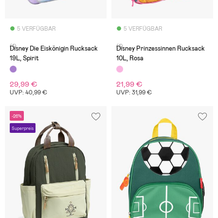
5 VERFÜGBAR
5 VERFÜGBAR
(1)
(1)
Disney Die Eiskönigin Rucksack
Disney Prinzessinnen Rucksack
19L, Spirit
10L, Rosa
29,99 €
21,99 €
UVP: 40,99 €
UVP: 31,99 €
-26%
Superpreis