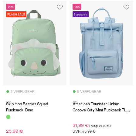
-24%
-26%
FLASH SALE
Superpreis
3 VERFÜGBAR
5 VERFÜGBAR
(0)
(0)
Skip Hop Besties Squad
American Tourister Urban
Rucksack, Dino
Groove City Mini Rucksack 7L,
Pastel Blue
31,99 €
(
Mitgl.
27,99 €
)
25,99 €
UVP: 45,99 €