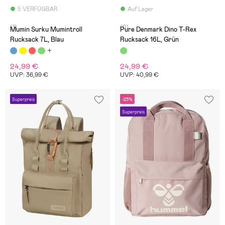
5 VERFÜGBAR
Auf Lager
(1)
(0)
Mumin Surku Mumintroll
Pure Denmark Dino T-Rex
Rucksack 7L, Blau
Rucksack 16L, Grün
24,99 €
24,99 €
UVP: 36,99 €
UVP: 40,99 €
Superpreis
-23%
Superpreis