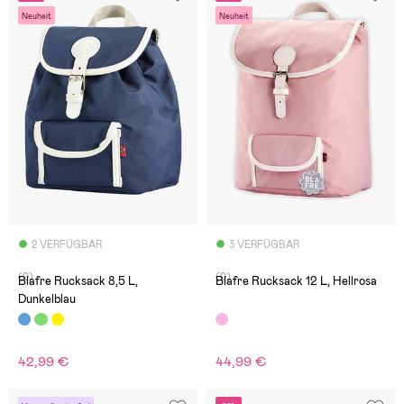
Neuheit
Neuheit
2 VERFÜGBAR
3 VERFÜGBAR
(0)
(0)
Blafre Rucksack 8,5 L,
Blafre Rucksack 12 L, Hellrosa
Dunkelblau
42,99 €
44,99 €