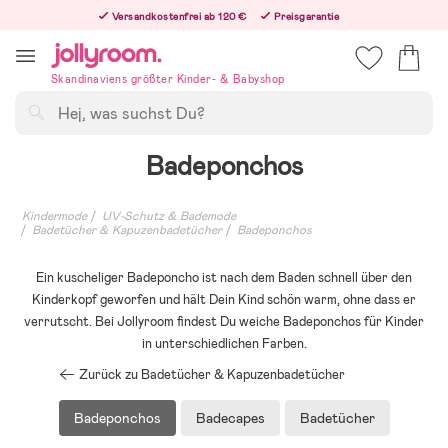
Hoppa
Versandkostenfrei ab 120 €
Preisgarantie
till
Freiwilliges 365-Tage-Rückgaberecht
innehållet
Bestellungen, die nach 12:00 Uhr eingehen, werden am nächsten Werktag versandt!
Skandinaviens größter Kinder- & Babyshop
Suchen
Badeponchos
Kindermode
UV-Schutz & Bademode
Badetücher & Kapuzenbadetücher
Badeponchos
Ein kuscheliger Badeponcho ist nach dem Baden schnell über den
Kinderkopf geworfen und hält Dein Kind schön warm, ohne dass er
verrutscht. Bei Jollyroom findest Du weiche Badeponchos für Kinder
in unterschiedlichen Farben.
Zurück zu Badetücher & Kapuzenbadetücher
Badeponchos
Badecapes
Badetücher