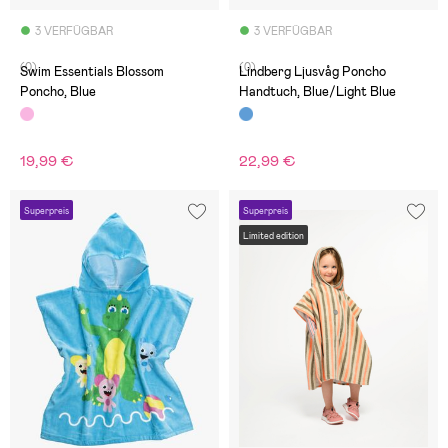
3 VERFÜGBAR
3 VERFÜGBAR
(0)
(0)
Swim Essentials Blossom
Lindberg Ljusvåg Poncho
Poncho, Blue
Handtuch, Blue/Light Blue
19,99 €
22,99 €
Superpreis
Superpreis
Limited edition