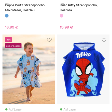
(0)
(0)
Peppa Wutz Strandponcho
Hello Kitty Strandponcho,
Mikrofaser, Hellblau
Hellrosa
18,99 €
15,99 €
-16%
End of Season
Auf Lager
Auf Lager