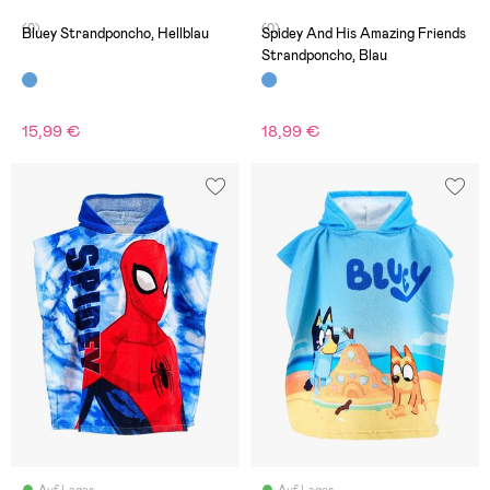
(0)
(0)
Bluey Strandponcho, Hellblau
Spidey And His Amazing Friends
Strandponcho, Blau
15,99 €
18,99 €