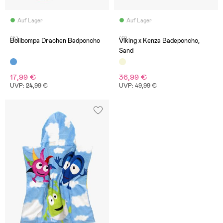
Auf Lager
Auf Lager
(5)
(0)
Bolibompa Drachen Badponcho
Viking x Kenza Badeponcho,
Sand
17,99 €
36,99 €
UVP: 24,99 €
UVP: 49,99 €