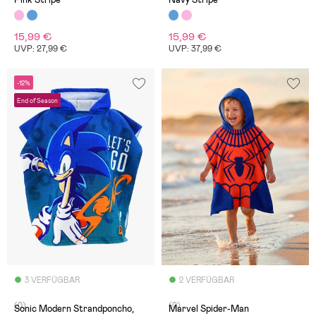
15,99 €
15,99 €
UVP: 27,99 €
UVP: 37,99 €
-12%
End of Season
3 VERFÜGBAR
2 VERFÜGBAR
(0)
(0)
Sonic Modern Strandponcho,
Marvel Spider-Man