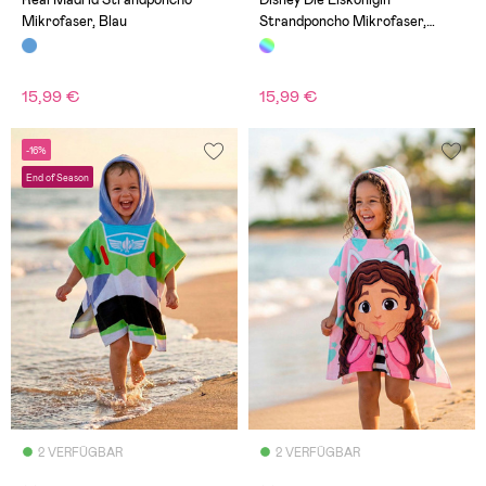
Mikrofaser, Blau
Strandponcho Mikrofaser,
Mehrfarbig
15,99 €
15,99 €
-16%
End of Season
2 VERFÜGBAR
2 VERFÜGBAR