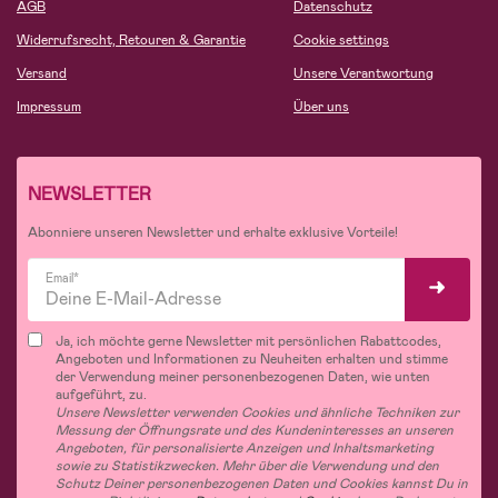
AGB
Datenschutz
Widerrufsrecht, Retouren & Garantie
Cookie settings
Versand
Unsere Verantwortung
Impressum
Über uns
NEWSLETTER
Abonniere unseren Newsletter und erhalte exklusive Vorteile!
Email*
Ja, ich möchte gerne Newsletter mit persönlichen Rabattcodes,
Angeboten und Informationen zu Neuheiten erhalten und stimme
der Verwendung meiner personenbezogenen Daten, wie unten
aufgeführt, zu.
Unsere Newsletter verwenden Cookies und ähnliche Techniken zur
Messung der Öffnungsrate und des Kundeninteresses an unseren
Angeboten, für personalisierte Anzeigen und Inhaltsmarketing
sowie zu Statistikzwecken. Mehr über die Verwendung und den
Schutz Deiner personenbezogenen Daten und Cookies kannst Du in