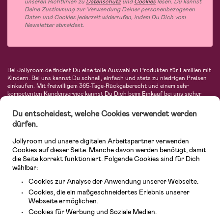
unseren Richtlinien zu
Datenschutz
und
Cookies
lesen. Du kannst
Deine Zustimmung zur Verwendung Deiner personenbezogenen
Daten und Cookies jederzeit widerrufen, indem Du Dich vom
Newsletter abmeldest.
Bei Jollyroom.de findest Du eine tolle Auswahl an Produkten für Familien mit
Kindern. Bei uns kannst Du schnell, einfach und stets zu niedrigen Preisen
einkaufen. Mit freiwilligem 365-Tage-Rückgaberecht und einem sehr
kompetenten Kundenservice kannst Du Dich beim Einkauf bei uns sicher
fühlen. In unserem Sortiment findest Du unter anderem Kinderwagen,
Autositze, Kinder- und Babymode, Produkte für Mütter und eine Menge
Du entscheidest, welche Cookies verwendet werden
fantastischer Einrichtungsgegenstände, Spielsachen, Babyprodukte und
dürfen.
vieles mehr. Wir haben Produkte von bekannten Herstellern wie Britax, Maxi-
Cosi, Hauck, Baby Jogger, Ergobaby, Didriksons, KidKraft, Ergobaby, Philips
Jollyroom und unsere digitalen Arbeitspartner verwenden
Avent, Jack Wolfskin, Cybex, LEGO und vielen mehr. Schau Dich um in
unserer vielfältigen Online-Boutique für Kinder & Babys. Willkommen!
Cookies auf dieser Seite. Manche davon werden benötigt, damit
die Seite korrekt funktioniert. Folgende Cookies sind für Dich
wählbar:
Cookies zur Analyse der Anwendung unserer Webseite.
Cookies, die ein maßgeschneidertes Erlebnis unserer
Webseite ermöglichen.
Cookies für Werbung und Soziale Medien.