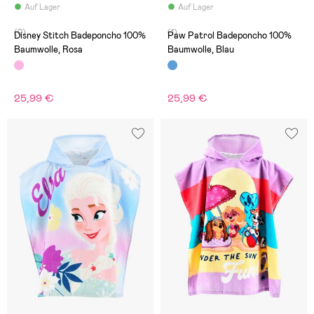
Auf Lager
Auf Lager
(0)
(1)
Disney Stitch Badeponcho 100%
Paw Patrol Badeponcho 100%
Baumwolle, Rosa
Baumwolle, Blau
25,99 €
25,99 €