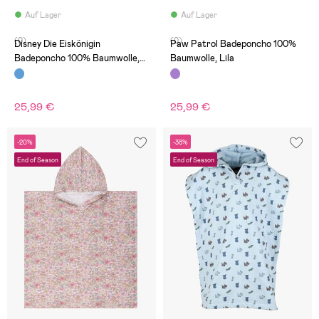
Auf Lager
Auf Lager
(0)
(0)
Disney Die Eiskönigin
Paw Patrol Badeponcho 100%
Badeponcho 100% Baumwolle,
Baumwolle, Lila
Blau
25,99 €
25,99 €
-20%
-38%
End of Season
End of Season