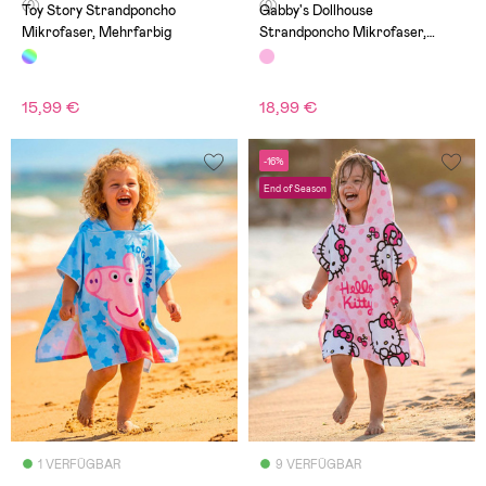
(0)
(0)
Toy Story Strandponcho
Gabby's Dollhouse
Mikrofaser, Mehrfarbig
Strandponcho Mikrofaser,
Hellrosa
15,99 €
18,99 €
-16%
End of Season
1 VERFÜGBAR
9 VERFÜGBAR