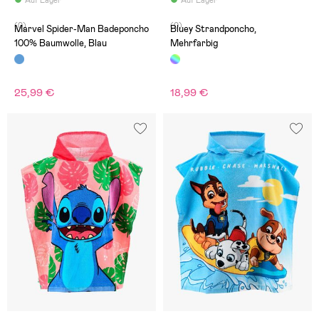
Auf Lager
Auf Lager
(0)
(0)
Marvel Spider-Man Badeponcho
Bluey Strandponcho,
100% Baumwolle, Blau
Mehrfarbig
25,99 €
18,99 €