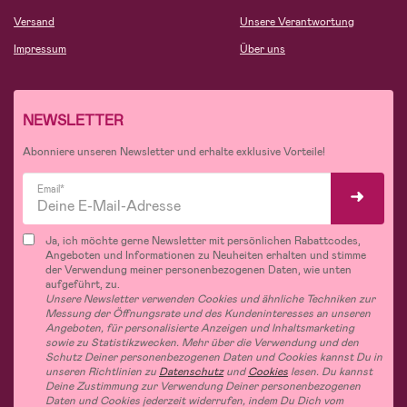
Versand
Unsere Verantwortung
Impressum
Über uns
NEWSLETTER
Abonniere unseren Newsletter und erhalte exklusive Vorteile!
Email*
Ja, ich möchte gerne Newsletter mit persönlichen Rabattcodes,
Angeboten und Informationen zu Neuheiten erhalten und stimme
der Verwendung meiner personenbezogenen Daten, wie unten
aufgeführt, zu.
Unsere Newsletter verwenden Cookies und ähnliche Techniken zur
Messung der Öffnungsrate und des Kundeninteresses an unseren
Angeboten, für personalisierte Anzeigen und Inhaltsmarketing
sowie zu Statistikzwecken. Mehr über die Verwendung und den
Schutz Deiner personenbezogenen Daten und Cookies kannst Du in
unseren Richtlinien zu
Datenschutz
und
Cookies
lesen. Du kannst
Deine Zustimmung zur Verwendung Deiner personenbezogenen
Daten und Cookies jederzeit widerrufen, indem Du Dich vom