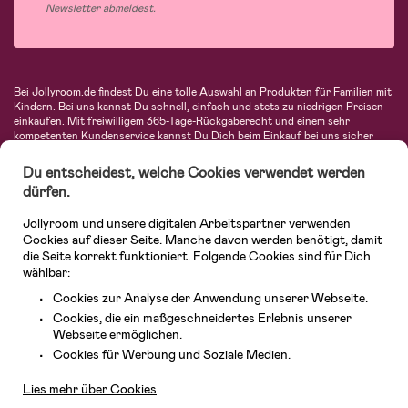
Newsletter abmeldest.
Bei Jollyroom.de findest Du eine tolle Auswahl an Produkten für Familien mit
Kindern. Bei uns kannst Du schnell, einfach und stets zu niedrigen Preisen
einkaufen. Mit freiwilligem 365-Tage-Rückgaberecht und einem sehr
kompetenten Kundenservice kannst Du Dich beim Einkauf bei uns sicher
fühlen. In unserem Sortiment findest Du unter anderem Kinderwagen,
Autositze, Kinder- und Babymode, Produkte für Mütter und eine Menge
Du entscheidest, welche Cookies verwendet werden
fantastischer Einrichtungsgegenstände, Spielsachen, Babyprodukte und
dürfen.
vieles mehr. Wir haben Produkte von bekannten Herstellern wie Britax, Maxi-
Cosi, Hauck, Baby Jogger, Ergobaby, Didriksons, KidKraft, Ergobaby, Philips
Jollyroom und unsere digitalen Arbeitspartner verwenden
Avent, Jack Wolfskin, Cybex, LEGO und vielen mehr. Schau Dich um in
unserer vielfältigen Online-Boutique für Kinder & Babys. Willkommen!
Cookies auf dieser Seite. Manche davon werden benötigt, damit
die Seite korrekt funktioniert. Folgende Cookies sind für Dich
wählbar:
Cookies zur Analyse der Anwendung unserer Webseite.
Cookies, die ein maßgeschneidertes Erlebnis unserer
Webseite ermöglichen.
Kundendienst
Cookies für Werbung und Soziale Medien.
Lies mehr über Cookies