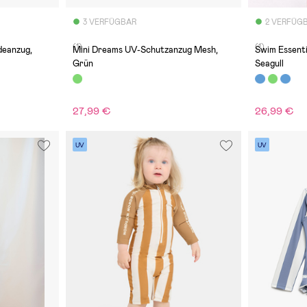
3 VERFÜGBAR
2 VERFÜG
(1)
(1)
deanzug,
Mini Dreams UV-Schutzanzug Mesh,
Swim Essenti
Grün
Seagull
27,99 €
26,99 €
UV
UV