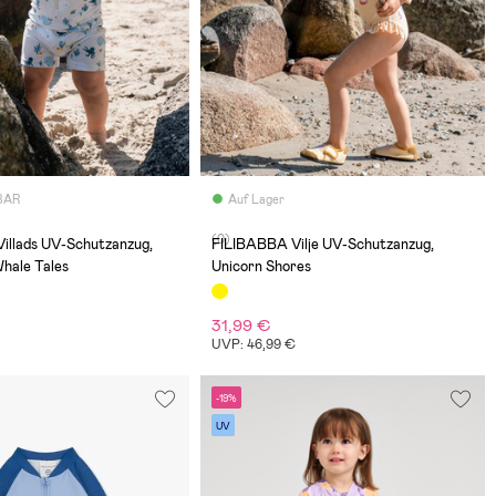
BAR
Auf Lager
(0)
illads UV-Schutzanzug,
FILIBABBA Vilje UV-Schutzanzug,
Whale Tales
Unicorn Shores
31,99 €
€
UVP: 46,99 €
-19%
UV