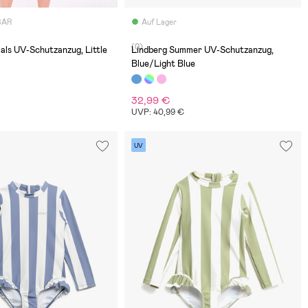
BAR
Auf Lager
(0)
als UV-Schutzanzug, Little
Lindberg Summer UV-Schutzanzug,
Blue/Light Blue
32,99 €
UVP: 40,99 €
UV