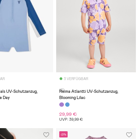
BAR
3 VERFÜGBAR
(0)
ials UV-Schutzanzug,
Reima Atlantti UV-Schutzanzug,
e Day
Blooming Lilac
29,99 €
UVP: 39,99 €
-21%