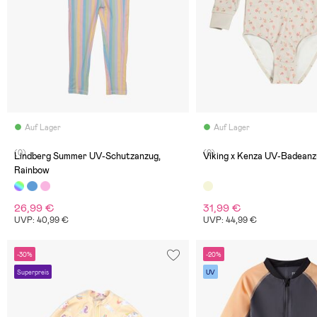
Auf Lager
Auf Lager
(0)
(0)
Lindberg Summer UV-Schutzanzug,
Viking x Kenza UV-Badeanz
Rainbow
26,99 €
31,99 €
UVP: 40,99 €
UVP: 44,99 €
-30%
-20%
Superpreis
UV