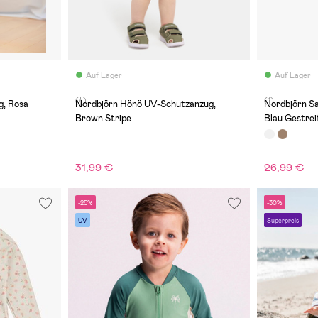
Auf Lager
Auf Lager
(4)
(1)
, Rosa
Nordbjörn Hönö UV-Schutzanzug,
Nordbjörn S
Brown Stripe
Blau Gestrei
31,99 €
26,99 €
-25%
-30%
UV
Superpreis