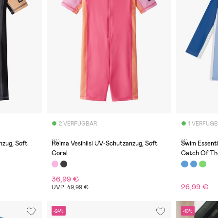
2 VERFÜGBAR
1 VERFÜG
(0)
(1)
nzug, Soft
Reima Vesihiisi UV-Schutzanzug, Soft
Swim Essent
Coral
Catch Of Th
36,99 €
26,99 €
UVP: 49,99 €
-24%
-10%