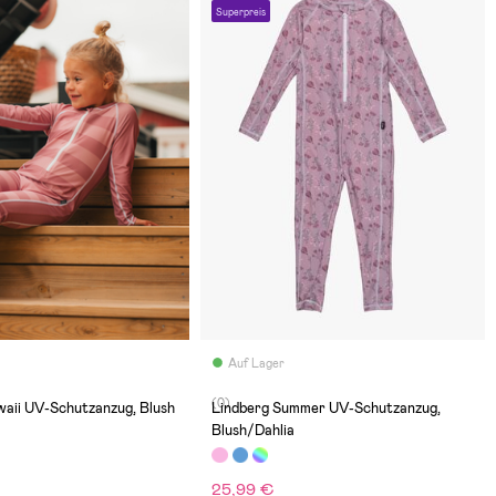
Superpreis
Auf Lager
(0)
waii UV-Schutzanzug, Blush
Lindberg Summer UV-Schutzanzug,
Blush/Dahlia
25,99 €