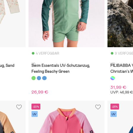
4 VERFÜGBAR
9 VERFÜG
(1)
(0)
ug, Sand
Swim Essentials UV-Schutzanzug,
FILIBABBA V
Feeling Beachy Green
Christian's 
31,99 €
26,99 €
UVP: 46,99 
-20%
-25%
UV
UV