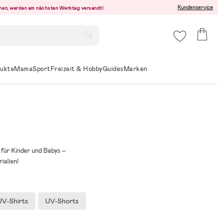
Kundenservice
ehen, werden am nächsten Werktag versandt!
ukte
Mama
Sport
Freizeit & Hobby
Guides
Marken
für Kinder und Babys –
ialien!
UV-Shirts
UV-Shorts