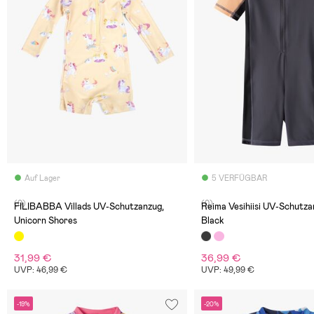
Auf Lager
5 VERFÜGBAR
(0)
(0)
FILIBABBA Villads UV-Schutzanzug,
Reima Vesihiisi UV-Schutza
Unicorn Shores
Black
31,99 €
36,99 €
UVP: 46,99 €
UVP: 49,99 €
-19%
-20%