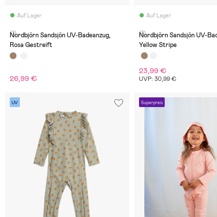
Auf Lager
Auf Lager
(1)
(1)
Nordbjörn Sandsjön UV-Badeanzug,
Nordbjörn Sandsjön UV-Ba
Rosa Gestreift
Yellow Stripe
23,99 €
26,99 €
UVP: 30,99 €
UV
Superpreis