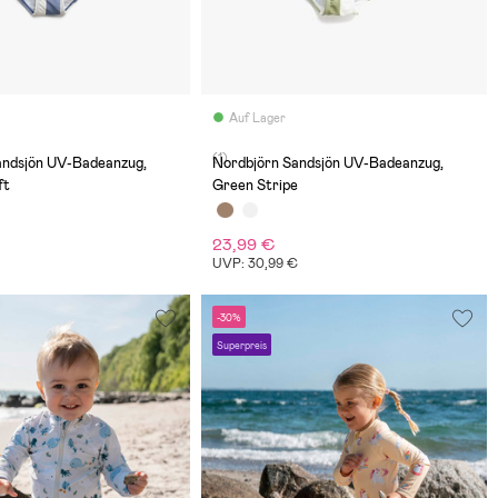
Auf Lager
(1)
andsjön UV-Badeanzug,
Nordbjörn Sandsjön UV-Badeanzug,
ft
Green Stripe
23,99 €
UVP: 30,99 €
-30%
Superpreis