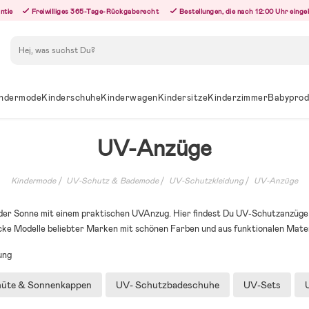
ntie
Freiwilliges 365-Tage-Rückgaberecht
Bestellungen, die nach 12:00 Uhr eing
Suchen
ndermode
Kinderschuhe
Kinderwagen
Kindersitze
Kinderzimmer
Babyprod
UV-Anzüge
Kindermode
UV-Schutz & Bademode
UV-Schutzkleidung
UV-Anzüge
der Sonne mit einem praktischen UVAnzug. Hier findest Du UV-Schutzanzüge 
ke Modelle beliebter Marken mit schönen Farben und aus funktionalen Mater
ung
üte & Sonnenkappen
UV- Schutzbadeschuhe
UV-Sets