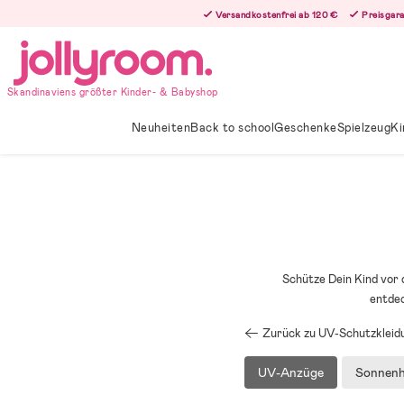
Hoppa
Versandkostenfrei ab 120 €
Preisgara
till
innehållet
Skandinaviens größter Kinder- & Babyshop
Neuheiten
Back to school
Geschenke
Spielzeug
Ki
Schütze Dein Kind vor 
entdec
Zurück zu UV-Schutzkleid
UV-Anzüge
Sonnenh