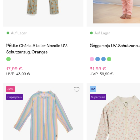
Auf Lager
Auf Lager
(3)
(3)
Petite Chérie Atelier Novalie UV-
Geggamoja UV-Schutzanzug
Schutzanzug, Oranges
17,99 €
31,99 €
UVP: 43,99 €
UVP: 39,99 €
-18%
UV
Superpreis
Superpreis