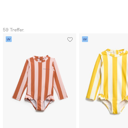
59 Treffer.
UV
UV