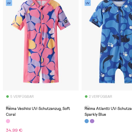
UV
UV
5 VERFÜGBAR
2 VERFÜGBAR
(0)
(0)
Reima Vesihiisi UV-Schutzanzug, Soft
Reima Atlantti UV-Schutza
Coral
Sparkly Blue
34,99 €