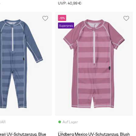
€
UVP: 40,99 €
-19%
Superpreis
BAR
Auf Lager
(0)
waii UV-Schutzanzug, Blue
Lindberg Mexico UV-Schutzanzug, Blush