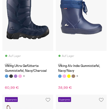
Auf Lager
Auf Lager
(302)
(8)
Viking Ultra Gefütterte
Viking Alv Indie Gummistiefel,
Gummistiefel, Navy/Charcoal
Navy/Navy
60,99 €
38,99 €
Superpreis
Superpreis