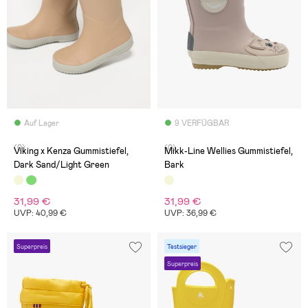
Auf Lager
9 VERFÜGBAR
(0)
(0)
Viking x Kenza Gummistiefel,
Mikk-Line Wellies Gummistiefel,
Dark Sand/Light Green
Bark
31,99 €
31,99 €
UVP: 40,99 €
UVP: 36,99 €
Superpreis
Testsieger
Superpreis