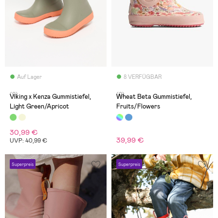
Auf Lager
8 VERFÜGBAR
(0)
(0)
Viking x Kenza Gummistiefel,
Wheat Beta Gummistiefel,
Light Green/Apricot
Fruits/Flowers
30,99 €
39,99 €
UVP: 40,99 €
Superpreis
Superpreis