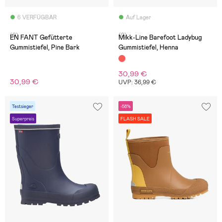
6 VERFÜGBAR
Auf Lager
(0)
(0)
EN FANT Gefütterte
Mikk-Line Barefoot Ladybug
Gummistiefel, Pine Bark
Gummistiefel, Henna
30,99 €
30,99 €
UVP: 36,99 €
Testsieger
-58%
Superpreis
FLASH SALE