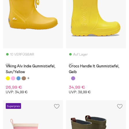
10 VERFÜGBAR
Auf Lager
(8)
(7)
Viking Alv Indie Gummistiefel,
Crocs Handle It Gummistiefel,
Sun/Yellow
Gelb
26,99 €
34,99 €
UVP: 34,99 €
UVP: 38,99 €
Superpreis