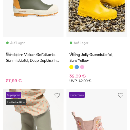
Auf Lager
Auf Lager
(6)
(17)
Nordbjörn Viskan Gefütterte
Viking Jolly Gummistiefel,
Gummistiefel, Deep Depths/Inca
Sun/Yellow
Gold
32,99 €
27,99 €
UVP: 42,99 €
Superpreis
Superpreis
Limited edition