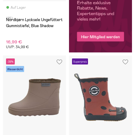
Auf Lager
(25)
Nordbjørn Lycksele Ungefüttert
Gummistiefel, Blue Shadow
16,99 €
UVP: 34,99 €
-39%
Superpreis
Wasserdicht