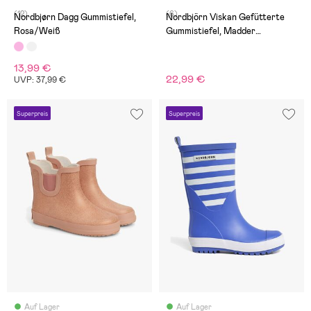
(12)
(6)
Nordbjørn Dagg Gummistiefel,
Nordbjörn Viskan Gefütterte
Rosa/Weiß
Gummistiefel, Madder
Brown/Rose Dawn/Inca Gold
13,99 €
22,99 €
UVP: 37,99 €
Superpreis
Superpreis
Auf Lager
Auf Lager