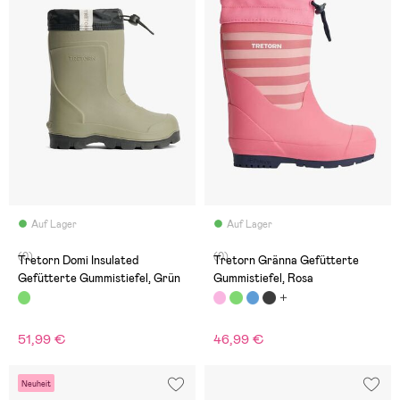
Auf Lager
Auf Lager
(0)
(0)
Tretorn Domi Insulated
Tretorn Gränna Gefütterte
Gefütterte Gummistiefel, Grün
Gummistiefel, Rosa
51,99 €
46,99 €
Neuheit