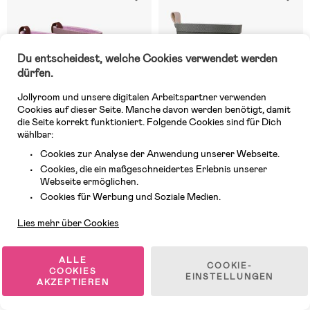
Du entscheidest, welche Cookies verwendet werden
dürfen.
Jollyroom und unsere digitalen Arbeitspartner verwenden
Cookies auf dieser Seite. Manche davon werden benötigt, damit
die Seite korrekt funktioniert. Folgende Cookies sind für Dich
wählbar:
Cookies zur Analyse der Anwendung unserer Webseite.
Cookies, die ein maßgeschneidertes Erlebnis unserer
Webseite ermöglichen.
Auf Lager
Auf Lager
Kundendienst
Cookies für Werbung und Soziale Medien.
(0)
(3)
Viking Indie Urban Gummistiefel,
Lindberg Våghals Stiefel, Green
Lies mehr über Cookies
Dusty Pink
ALLE
COOKIE-
COOKIES
48,99 €
28,99 €
EINSTELLUNGEN
AKZEPTIEREN