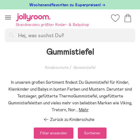
Hoppa
Wochenendfavoriten zu Superpreisen! →
till
innehållet
Skandinaviens größter Kinder- & Babyshop
Suchen
Gummistiefel
Kinderschuhe
Gummistiefel
In unserem großen Sortiment findest Du Gummistiefel für Kinder,
Kleinkinder und Babys in bunten Farben und Mustern. Darunter sind
Testsieger, gefütterte ThermoGummistiefel, ungefütterte
Gummistiefeletten und vieles mehr von beliebten Marken wie Viking,
Tretorn, Nor
...
Mehr
Zurück zu Kinderschuhe
Filter anwenden
Sortieren