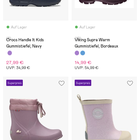
Auf Lager
Auf Lager
(8)
(10)
Crocs Handle It Kids
Viking Supra Warm
Gummistiefel, Navy
Gummistiefel, Bordeaux
27,99 €
14,99 €
UVP: 34,99 €
UVP: 54,99 €
Superpreis
Superpreis