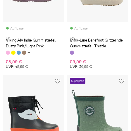
Auf Lager
Auf Lager
(8)
(0)
Viking Alv Indie Gummistiefel,
Mikk-Line Barefoot Glitzernde
Dusty Pink/Light Pink
Gummistiefel, Thistle
28,99 €
29,99 €
UVP: 42,99 €
UVP: 36,99 €
Superpreis