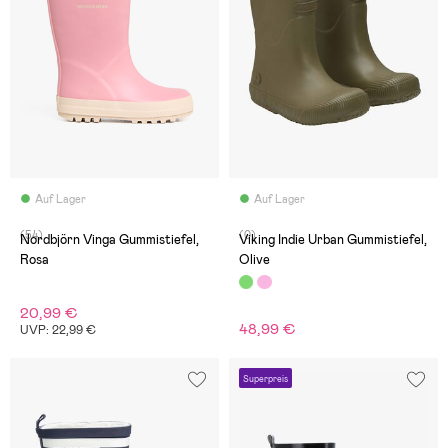
Auf Lager
Auf Lager
(54)
(0)
Nordbjörn Vinga Gummistiefel,
Viking Indie Urban Gummistiefel,
Rosa
Olive
20,99 €
48,99 €
UVP: 22,99 €
Superpreis