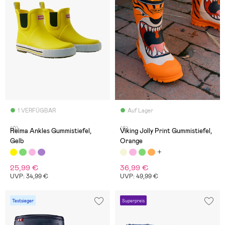
1 VERFÜGBAR
Auf Lager
(0)
(6)
Reima Ankles Gummistiefel,
Viking Jolly Print Gummistiefel,
Gelb
Orange
25,99 €
36,99 €
UVP: 34,99 €
UVP: 49,99 €
Testsieger
Superpreis