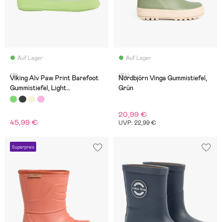
Auf Lager
Auf Lager
(0)
(54)
Viking Alv Paw Print Barefoot
Nordbjörn Vinga Gummistiefel,
Gummistiefel, Light
Grün
Green/Green
20,99 €
45,99 €
UVP: 22,99 €
Superpreis