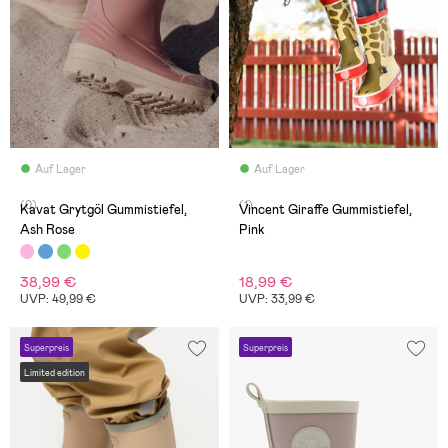
Auf Lager
Auf Lager
(0)
(1)
Kavat Grytgöl Gummistiefel,
Vincent Giraffe Gummistiefel,
Ash Rose
Pink
38,99 €
18,99 €
UVP: 49,99 €
UVP: 33,99 €
Superpreis
Superpreis
Limited edition