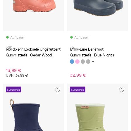
Auf Lager
Auf Lager
(25)
(1)
Nordbjørn Lycksele Ungefüttert
Mikk-Line Barefoot
Gummistiefel, Cedar Wood
Gummistiefel, Blue Nights
13,99 €
32,99 €
UVP: 34,99 €
Superpreis
Superpreis