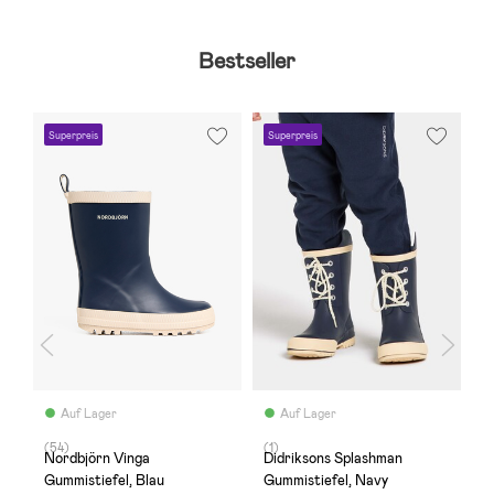
Bestseller
Superpreis
Superpreis
S
Auf Lager
Auf Lager
(54)
(1)
(1
Nordbjörn Vinga
Didriksons Splashman
N
Gummistiefel, Blau
Gummistiefel, Navy
G