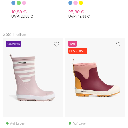
19,99 €
23,99 €
1
UVP: 22,99 €
UVP: 48,99 €
U
232 Treffer.
Superpreis
-58%
FLASH SALE
Auf Lager
Auf Lager