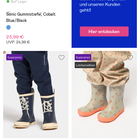
Auf Lager
(1)
Sonic Gummistiefel, Cobalt
Blue/Black
23,99 €
UVP: 24,99 €
Superpreis
Superpreis
Limited edition