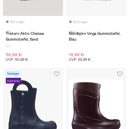
Auf Lager
Auf Lager
(0)
(54)
Tretorn Aktiv Chelsea
Nordbjörn Vinga Gummistiefel,
Gummistiefel, Sand
Blau
36,99 €
19,99 €
UVP: 50,99 €
UVP: 22,99 €
Testsieger
Superpreis