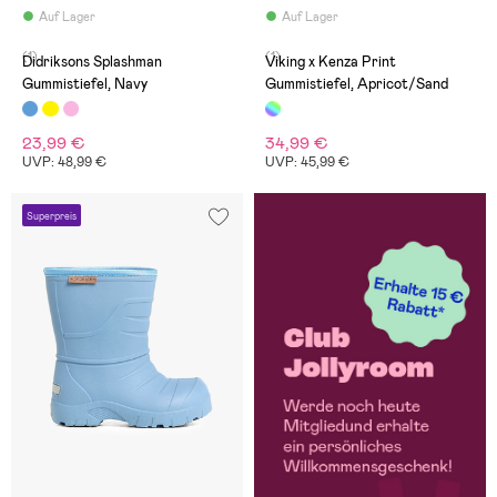
Auf Lager
Auf Lager
(1)
(1)
Didriksons Splashman
Viking x Kenza Print
Gummistiefel, Navy
Gummistiefel, Apricot/Sand
23,99 €
34,99 €
UVP: 48,99 €
UVP: 45,99 €
Superpreis