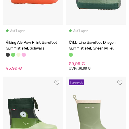
Auf Lager
Auf Lager
(0)
(0)
Viking Alv Paw Print Barefoot
Mikk-Line Barefoot Dragon
Gummistiefel, Schwarz
Gummistiefel, Green Milieu
29,99 €
45,99 €
UVP: 36,99 €
Superpreis