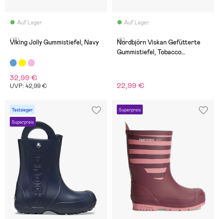
Auf Lager
Auf Lager
(17)
(6)
Viking Jolly Gummistiefel, Navy
Nordbjörn Viskan Gefütterte
Gummistiefel, Tobacco
Brown/York Yellow
32,99 €
22,99 €
UVP: 42,99 €
Testsieger
Superpreis
Superpreis