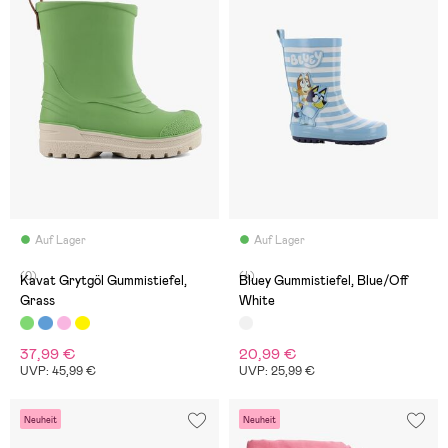
Auf Lager
Auf Lager
(0)
(4)
Kavat Grytgöl Gummistiefel,
Bluey Gummistiefel, Blue/Off
Grass
White
37,99 €
20,99 €
UVP: 45,99 €
UVP: 25,99 €
Neuheit
Neuheit