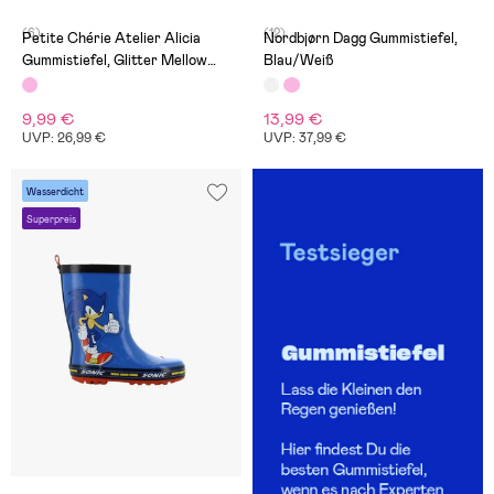
(6)
(12)
Petite Chérie Atelier Alicia
Nordbjørn Dagg Gummistiefel,
Gummistiefel, Glitter Mellow
Blau/Weiß
Pink
9,99 €
13,99 €
UVP: 26,99 €
UVP: 37,99 €
Wasserdicht
Superpreis