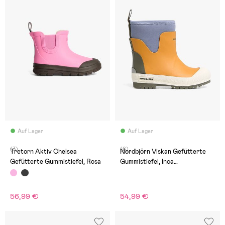
Auf Lager
Auf Lager
(3)
(6)
Tretorn Aktiv Chelsea
Nordbjörn Viskan Gefütterte
Gefütterte Gummistiefel, Rosa
Gummistiefel, Inca
Gold/Stonewash/Deep Depths
56,99 €
54,99 €