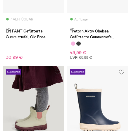
7 VERFÜGBAR
Auf Lager
(0)
(3)
EN FANT Gefütterte
Tretorn Aktiv Chelsea
Gummistiefel, Old Rose
Gefütterte Gummistiefel,
Burgundy
43,99 €
30,99 €
UVP: 65,99 €
Superpreis
Superpreis