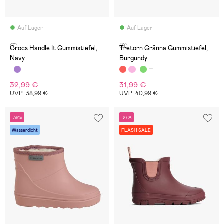
Auf Lager
Auf Lager
(7)
(9)
Crocs Handle It Gummistiefel,
Tretorn Gränna Gummistiefel,
Navy
Burgundy
32,99 €
31,99 €
UVP: 38,99 €
UVP: 40,99 €
-39%
-27%
Wasserdicht
FLASH SALE