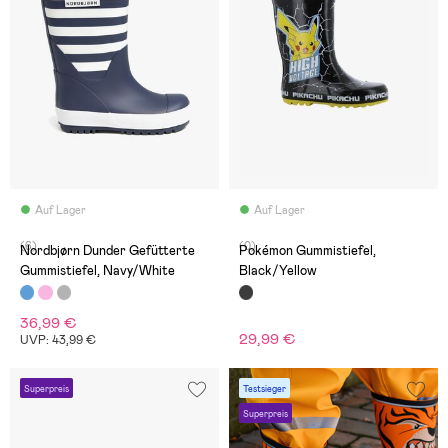
Auf Lager
Auf Lager
(6)
(0)
Nordbjørn Dunder Gefütterte
Pokémon Gummistiefel,
Gummistiefel, Navy/White
Black/Yellow
36,99 €
29,99 €
UVP: 43,99 €
Superpreis
Testsieger
Superpreis