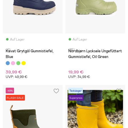
Auf Lager
Auf Lager
(0)
(25)
Kavat Grytgöl Gummistiefel,
Nordbjørn Lycksele Ungefüttert
Blue
Gummistiefel, Oil Green
39,99 €
19,99 €
UVP: 49,99 €
UVP: 34,99 €
-49%
Testsieger
FLASH SALE
Superpreis