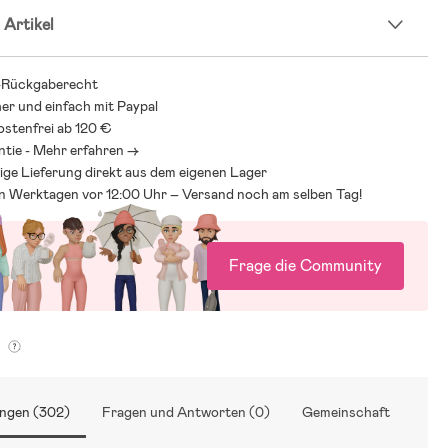
 Artikel
.
lmischung, Polyester.
PU.
-Rückgaberecht
her und einfach mit Paypal
stenfrei ab 120 €
ntie - Mehr erfahren ->
ige Lieferung direkt aus dem eigenen Lager
an Werktagen vor 12:00 Uhr – Versand noch am selben Tag!
Frage die Community
g
ngen (302)
Fragen und Antworten (0)
Gemeinschaft