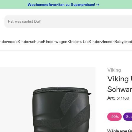
Wochenendfavoriten zu Superpreisen! →
Suchen
ndermode
Kinderschuhe
Kinderwagen
Kindersitze
Kinderzimmer
Babyprod
Viking
Viking 
Schwa
Art:
517789
-20%
Sup
Wähle eine G