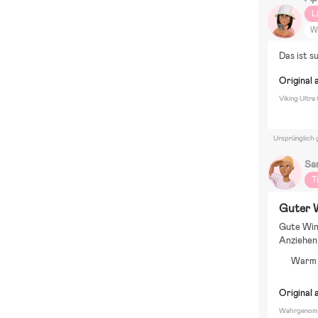
L
W
B
Das ist s
S
V
Original 
Viking Ultra
Ursprünglich 
Sa
T
Guter W
Gute Wint
Anziehen 
Warm 
Original 
Wahrgenomm