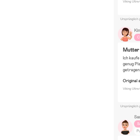
Viking Ultr
Ursprünglich 
Ki
C
Mutter
Ich kaufe
genug Pla
getragen
Original 
Viking Ultra
Ursprünglich 
Sa
S
P
L.