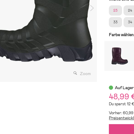
23
24
33
34
Farbe wählen
Zoom
Auf Lager
48,99 
Du sparst 12 
Vorher: 60,99
Preisentwick