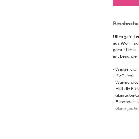
Beschreibu
Ultra gefütte
aus Wollmisch
gemusterte L
mit besonders
- Wasserdich
- PVC-frei.
- Wärmendes 
- Hält die Fü
- Gemusterte
- Besonders v
- Geringes G
- Testsieger
- Laut dem s
Winterstiefe