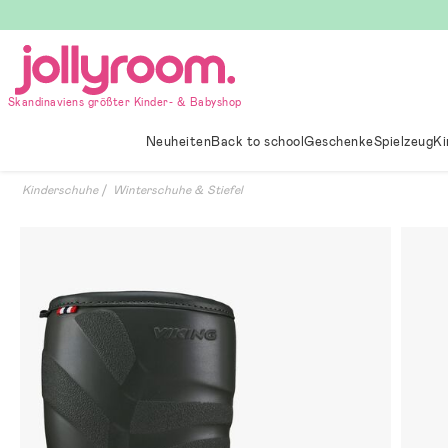
Hoppa
till
innehållet
Skandinaviens größter Kinder- & Babyshop
Neuheiten
Back to school
Geschenke
Spielzeug
Ki
Kinderschuhe
Winterschuhe & Stiefel