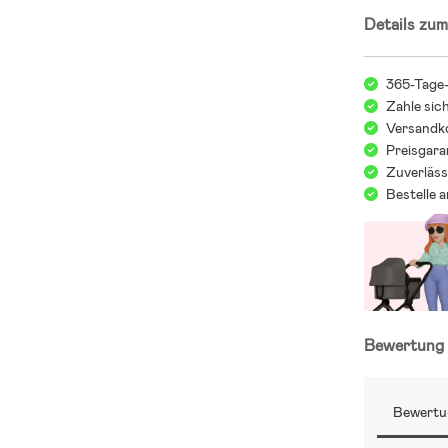
Details zum
- Oberteil: PU
- Futter: Wol
- Laufsohle: 
365-Tage
Zahle sic
Versandko
Preisgara
Zuverläss
Bestelle 
Bewertun
Bewertu