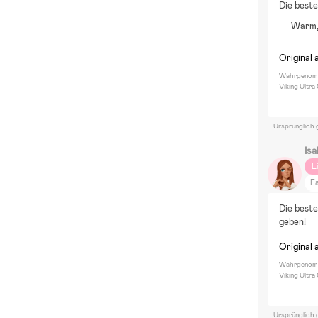
Die beste
J
Warm, 
Es
Fi
Original 
Wahrgenomm
Viking Ultra
Ursprünglich 
Isa
L
F
S
Die beste
Ro
geben!
B
Original 
Su
P
Wahrgenomm
Viking Ultr
S
Di
Ei
Ursprünglich 