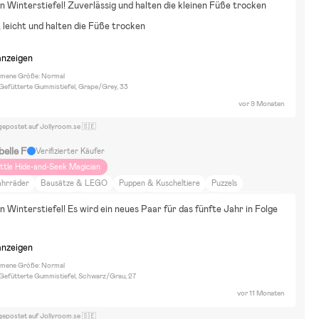
n Winterstiefel! Zuverlässig und halten die kleinen Füße trocken
oggen
Spazierengehen
Raus aufs Land
Tiere und Natur
leicht und halten die Füße trocken
sen und Trinken
Schönheit und Mode
Zuhause und Garten
lm und Literatur
anzeigen
ene Größe: Normal
 Gefütterte Gummistiefel, Grape/Grey, 33
vor 9 Monaten
gepostet auf Jollyroom.se 🇸🇪
belle F
Verifizierter Käufer
ittle Hide-and-Seek Magician
ahrräder
Bausätze & LEGO
Puppen & Kuscheltiere
Puzzels
kateboard
Gaming
Wasserspielzeug
Winterspielzeug
Malen & Basteln
n Winterstiefel! Es wird ein neues Paar für das fünfte Jahr in Folge 
llenspiele
Spiele
Verkleidungen
Astrid Lindgren
Barbie
Batman
luey
Michel aus Lönneberga
Harry Potter
Hello Kitty
L.O.L. Surprise!
anzeigen
si und Strolch
Minecraft
Minions
My Little Pony
Paw Patrol
ettersson und Findus
Pinocchio
Pippi Langstrumpf
Pokémon
Roblox
ene Größe: Normal
a Gefütterte Gummistiefel, Schwarz/Grau, 27
onic the Hedgehog
Super Mario
SpongeBob Schwammkopf
vor 11 Monaten
sney Lilo und Stitch
Disney Der König der Löwen
Wohne auf dem Land
nrichtung
Zuhause und Garten
Essen und Trinken
Tiere und Natur
gepostet auf Jollyroom.se 🇸🇪