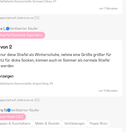
a Gefütterte Gummistiefel, Schwarz/Grau, 27
vor 7 Monaten
gepostet auf Jollyroom.se 🇸🇪
ne L
Verifizierter Käufer
heerful Storytime Superhero
 von 2
 nur diese Stiefel als Winterschuhe, nehme eine Größe größer für 
tz für dicke Socken, können auch im Sommer als normale Stiefel 
 werden.
anzeigen
 Gefütterte Gummistiefel, Grape/Grey, 25
vor 5 Monaten
gepostet auf Jollyroom.no 🇳🇴
ra N
Verifizierter Käufer
assy Home CEO
uppen & Kuscheltiere
Malen & Basteln
Verkleidungen
Peppa Wutz
O.L. Surprise!
Mumin
Disney Die Eiskönigin
Wohnung
Fahrradfahren