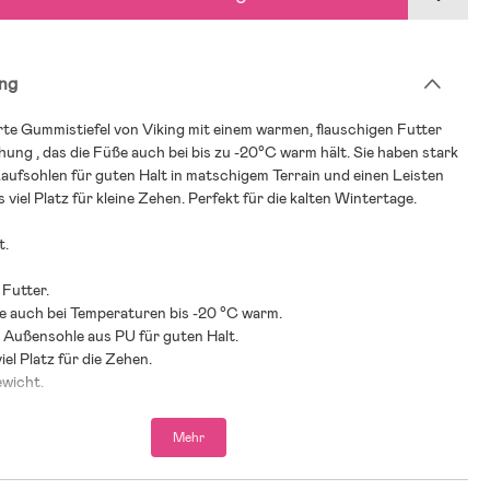
ng
rte Gummistiefel von Viking mit einem warmen, flauschigen Futter
ung , das die Füße auch bei bis zu -20°C warm hält. Sie haben stark
aufsohlen für guten Halt in matschigem Terrain und einen Leisten
 viel Platz für kleine Zehen. Perfekt für die kalten Wintertage.
t.
Futter.
ße auch bei Temperaturen bis -20 °C warm.
 Außensohle aus PU für guten Halt.
iel Platz für die Zehen.
ewicht.
 2023 beim schwedischen Verbraucherportal Testjakt.se.
Mehr
chwedischen Verbraucherportal Testfakta.se einer der besten
l 2025 mit guter Wärmeisolierung, Grip und Wasserdichtigkeit.