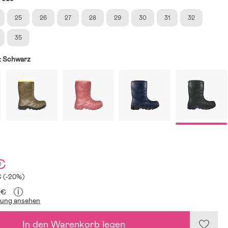
25
26
27
28
29
30
31
32
35
:
Schwarz
€
€ (-20%)
i
 €
lung ansehen
In den Warenkorb legen