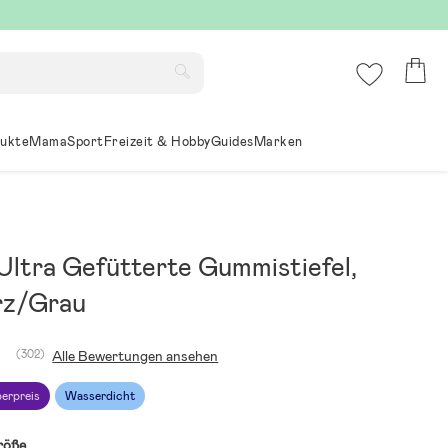
ukte
Mama
Sport
Freizeit & Hobby
Guides
Marken
Ultra Gefütterte Gummistiefel,
rz/Grau
(302)
Alle Bewertungen ansehen
erpreis
Wasserdicht
röße