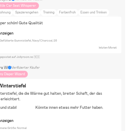
ittle Car Seat Whisperer
ohnung
Spazierengehen
Training
Farbenfroh
Essen und Trinken
abblarna
Bamse
Dino Ranch
Fantorangen
Jurassic World
Paw Patrol
uper schön! Gute Qualität
onic the Hedgehog
Disney Spiderman
Bausätze & LEGO
Malen & Basteln
erkleidungen
Puppen & Kuscheltiere
Puzzels
Trille
anzeigen
 Gefütterte Gummistiefel, Navy/Charcoal, 28
letzten Monat
gepostet auf Jollyroom.no 🇳🇴
ra W
Verifizierter Käufer
iny Diaper Wizard
interstiefel
erstiefel, die die Wärme gut halten, breiter Schaft, der das 
erleichtert.
und stabil
Könnte innen etwas mehr Futter haben.
anzeigen
ene Größe: Normal