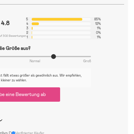
5
85%
4.8
4
12%
3
1%
2
0%
auf 302 Bewertungen
1
1%
 die Größe aus?
Normal
Groß
t fällt etwas größer als gewöhnlich aus. Wir empfehlen,
 kleiner zu wählen.
be eine Bewertung ab
rilyn D
Verifizierter Käufer