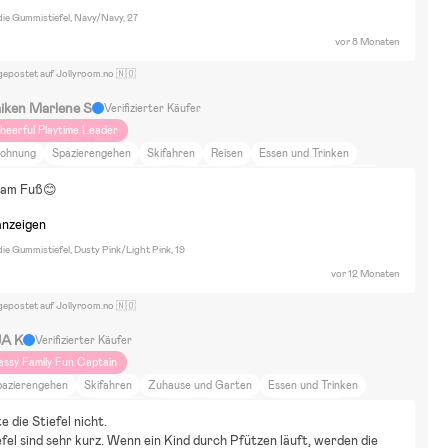
ndie Gummistiefel, Navy/Navy, 27
vor 8 Monaten
gepostet auf Jollyroom.no 🇳🇴
iken Marlene S
Verifizierter Käufer
heerful Playtime Leader
ohnung
Spazierengehen
Skifahren
Reisen
Essen und Trinken
arbenfroh
Zuhause und Garten
Einrichtung
Astrid Lindgren
Bluey
t am Fuß😊
ichel aus Lönneberga
Mama Muh und die Krähe
Mumin
Pippi Langstrumpf
uppen & Kuscheltiere
Bausätze & LEGO
Puzzels
Wasserspielzeug
anzeigen
erkleidungen
BallSport
Rollenspiele
Winterspielzeug
Malen & Basteln
ndie Gummistiefel, Dusty Pink/Light Pink, 19
ahrräder
Bugaboo donkey 2
vor 12 Monaten
gepostet auf Jollyroom.no 🇳🇴
JA K
Verifizierter Käufer
assy Family Fun Captain
pazierengehen
Skifahren
Zuhause und Garten
Essen und Trinken
lm und Literatur
Minecraft
NASA
Superman
Transformers
e die Stiefel nicht. 
arvel Spider-Man
Winterspielzeug
Wasserspielzeug
Puzzels
iefel sind sehr kurz. Wenn ein Kind durch Pfützen läuft, werden die 