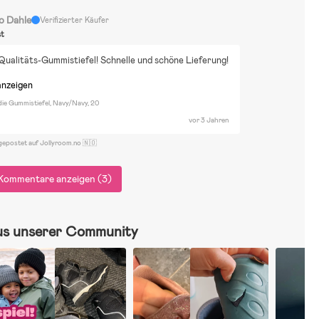
o Dahle
Verifizierter Käufer
st
ualitäts-Gummistiefel! Schnelle und schöne Lieferung!
anzeigen
ndie Gummistiefel, Navy/Navy, 20
vor 3 Jahren
gepostet auf Jollyroom.no 🇳🇴
Kommentare anzeigen (3)
us unserer Community