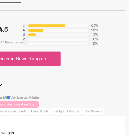
5
63%
4.5
4
25%
3
13%
2
0%
uf 8 Bewertungen
1
0%
be eine Bewertung ab
ta M
Verifizierter Käufer
oungster Storytime Star
ohne in der Stadt
Dino Ranch
Gabby's Dollhouse
Hot Wheels
aw Patrol
Bausätze & LEGO
Rollenspiele
BallSport
anzeigen