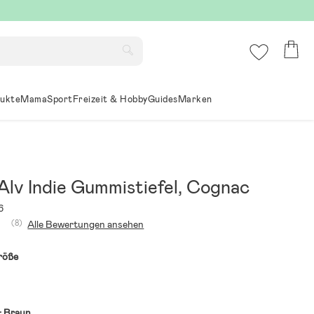
ukte
Mama
Sport
Freizeit & Hobby
Guides
Marken
Alv Indie Gummistiefel, Cognac
6
(8)
Alle Bewertungen ansehen
röße
:
Braun