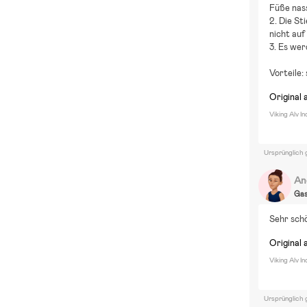
B
Füße nass
2. Die St
nicht auf
3. Es wer
Vorteile:
Original 
Viking Alv I
Ursprünglich 
An
Ga
Sehr sch
Original 
Viking Alv I
Ursprünglich 