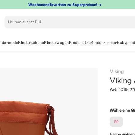
Wochenendfavoriten zu Superpreisen! →
Suchen
ndermode
Kinderschuhe
Kinderwagen
Kindersitze
Kinderzimmer
Babyprod
Viking
Viking 
Art:
1016427
Wähle eine G
29
Farbe wählen