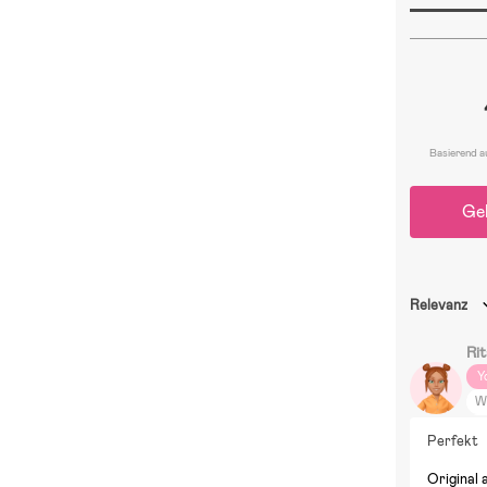
Basierend a
Ge
Relevanz
Ri
Y
W
P
Perfekt
Original 