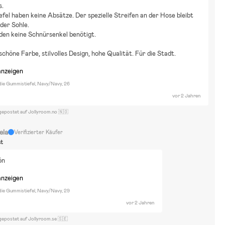
ausätze & LEGO
Fahrräder
ABC design
. 
iefel haben keine Absätze. Der spezielle Streifen an der Hose bleibt 
 der Sohle. 
den keine Schnürsenkel benötigt. 
 schöne Farbe, stilvolles Design, hohe Qualität. Für die Stadt.
anzeigen
ndie Gummistiefel, Navy/Navy, 26
vor 2 Jahren
gepostet auf Jollyroom.no 🇳🇴
ela
Verifizierter Käufer
st
ön
anzeigen
ndie Gummistiefel, Navy/Navy, 29
vor 2 Jahren
gepostet auf Jollyroom.se 🇸🇪