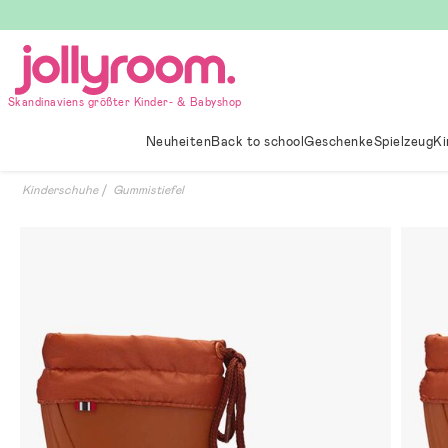
Hoppa
till
innehållet
Skandinaviens größter Kinder- & Babyshop
Neuheiten
Back to school
Geschenke
Spielzeug
Ki
Kinderschuhe
Gummistiefel