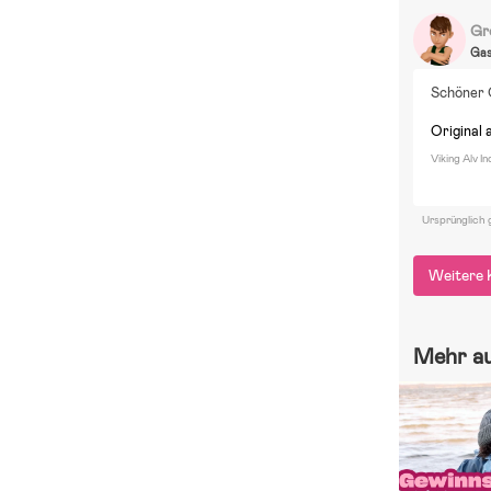
Gr
Ga
Schöner Q
Original 
Viking Alv I
Ursprünglich 
Weitere 
Mehr a