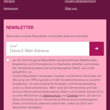
Versand
Unsere Verantwortung
Impressum
Über uns
NEWSLETTER
Abonniere unseren Newsletter und erhalte exklusive Vorteile!
Email*
Ja, ich möchte gerne Newsletter mit persönlichen Rabattcodes,
Angeboten und Informationen zu Neuheiten erhalten und stimme
der Verwendung meiner personenbezogenen Daten, wie unten
aufgeführt, zu.
Unsere Newsletter verwenden Cookies und ähnliche Techniken zur
Messung der Öffnungsrate und des Kundeninteresses an unseren
Angeboten, für personalisierte Anzeigen und Inhaltsmarketing
sowie zu Statistikzwecken. Mehr über die Verwendung und den
Schutz Deiner personenbezogenen Daten und Cookies kannst Du in
unseren Richtlinien zu
Datenschutz
und
Cookies
lesen. Du kannst
Deine Zustimmung zur Verwendung Deiner personenbezogenen
Daten und Cookies jederzeit widerrufen, indem Du Dich vom
Newsletter abmeldest.