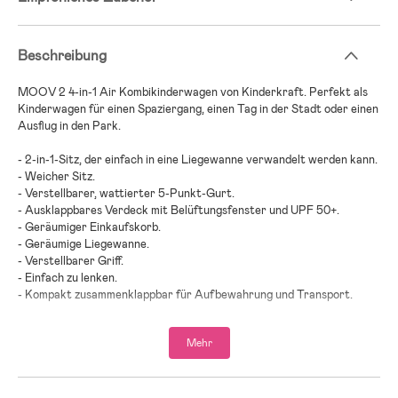
Beschreibung
MOOV 2 4-in-1 Air Kombikinderwagen von Kinderkraft. Perfekt als
Kinderwagen für einen Spaziergang, einen Tag in der Stadt oder einen
Ausflug in den Park.
- 2-in-1-Sitz, der einfach in eine Liegewanne verwandelt werden kann.
- Weicher Sitz.
- Verstellbarer, wattierter 5-Punkt-Gurt.
- Ausklappbares Verdeck mit Belüftungsfenster und UPF 50+.
- Geräumiger Einkaufskorb.
- Geräumige Liegewanne.
- Verstellbarer Griff.
- Einfach zu lenken.
- Kompakt zusammenklappbar für Aufbewahrung und Transport.
- Feststellbare Schwenkräder.
- Gepolsterter Fünf-Punkt-Gurt.
Mehr
- Verstellbare Rückenlehne und Beinstütze.
- Inklusive Babyschale und Basis.
- Zugelassen nach i-Size und UN R129.
- Maximalgewicht: 22 kg Gewicht des Kindes, plus 5 kg im