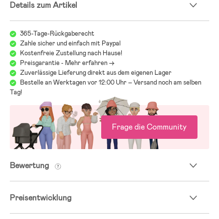
Details zum Artikel
Einkaufskorb.
- Basis enthalten.
365-Tage-Rückgaberecht
Enthalten: Regenschutz, Insektennetz, Beinwärmer, Tasche,
Zahle sicher und einfach mit Paypal
Getränkehalter, Babyschale, Basis, Adapter.
Kostenfreie Zustellung nach Hause!
Preisgarantie - Mehr erfahren ->
- Altersempfehlung: ab Geburt.
Zuverlässige Lieferung direkt aus dem eigenen Lager
Bestelle an Werktagen vor 12:00 Uhr – Versand noch am selben
Kinderwagen-Guide – finde den richtigen Wagen für
Tag!
Dich und Dein Kind
Die Wahl eines Kinderwagens kann bei der Vielzahl an Modellen,
Marken und Funktionen überwältigend sein. Unser Kinderwagen-
Frage die Community
Guide hilft Dir, verschiedene Arten von Kinderwagen, ihre Sicherheit
und praktische Funktionen zu vergleichen. Mit dem Guide fällt es
leichter, einen Wagen zu finden, der sicher, bequem und praktisch für
Bewertung
Dich und Dein Kind ist.
Jollyrooms Kinderwagenguide
Preisentwicklung