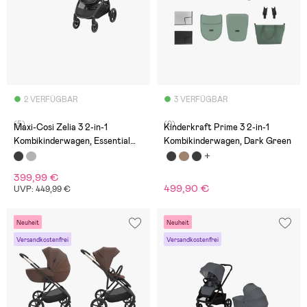
2 VERFÜGBAR
3 VERFÜGBAR
(5)
(0)
Maxi-Cosi Zelia 3 2-in-1
Kinderkraft Prime 3 2-in-1
Kombikinderwagen, Essential
Kombikinderwagen, Dark Green
Black
399,99 €
499,90 €
UVP: 449,99 €
Neuheit
Neuheit
Versandkostenfrei
Versandkostenfrei