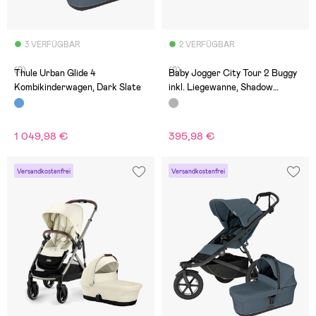
3 VERFÜGBAR
2 VERFÜGBAR
(0)
(0)
Thule Urban Glide 4
Baby Jogger City Tour 2 Buggy
Kombikinderwagen, Dark Slate
inkl. Liegewanne, Shadow
Grey/Slate
1 049,98 €
395,98 €
Versandkostenfrei
Versandkostenfrei