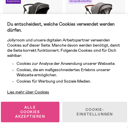
Superpreis
Versandkostenfrei
Du entscheidest, welche Cookies verwendet werden
dürfen.
Jollyroom und unsere digitalen Arbeitspartner verwenden
Cookies auf dieser Seite. Manche davon werden benötigt, damit
die Seite korrekt funktioniert. Folgende Cookies sind für Dich
wählbar:
Cookies zur Analyse der Anwendung unserer Webseite.
Cookies, die ein maßgeschneidertes Erlebnis unserer
Auf Lager
Auf Lager
Webseite ermöglichen.
Kundendienst
Cookies für Werbung und Soziale Medien.
(1)
(10)
Beemoo Maxi 4
Beemoo Maxi 4
Kombikinderwagen,
Kombikinderwagen, Grey/Black
Lies mehr über Cookies
Black/Silver
299,99 €
349,98 €
ALLE
COOKIE-
UVP: 324,98 €
Vorher: 409,98 €
COOKIES
EINSTELLUNGEN
AKZEPTIEREN
Versandkostenfrei