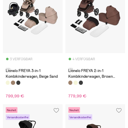
3 VERFÜGBAR
4 VERFÜGBAR
(0)
(0)
Lionelo FREYA 3-in-1
Lionelo FREYA 2-in-1
Kombikinderwagen, Beige Sand
Kombikinderwagen, Brown
Chocolate
799,99 €
779,99 €
Neuheit
Neuheit
Versandkostenfrei
Versandkostenfrei