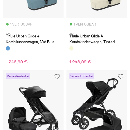
1 VERFÜGBAR
1 VERFÜGBAR
(0)
(0)
Thule Urban Glide 4
Thule Urban Glide 4
Kombikinderwagen, Mid Blue
Kombikinderwagen, Tinted
Taupe
1 248,99 €
1 248,99 €
Versandkostenfrei
Versandkostenfrei