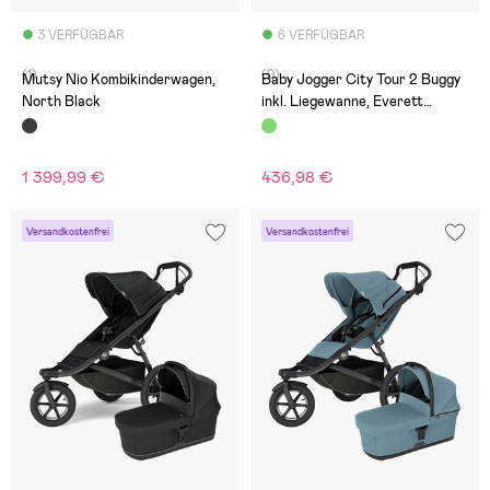
3 VERFÜGBAR
6 VERFÜGBAR
(1)
(0)
Mutsy Nio Kombikinderwagen,
Baby Jogger City Tour 2 Buggy
North Black
inkl. Liegewanne, Everett
Green/Jet
1 399,99 €
436,98 €
Versandkostenfrei
Versandkostenfrei