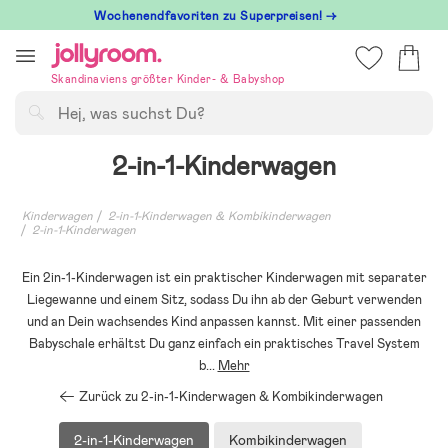
Hoppa
Wochenendfavoriten zu Superpreisen! →
till
innehållet
Skandinaviens größter Kinder- & Babyshop
Suchen
2-in-1-Kinderwagen
Kinderwagen
2-in-1-Kinderwagen & Kombikinderwagen
2-in-1-Kinderwagen
Ein 2in-1-Kinderwagen ist ein praktischer Kinderwagen mit separater
Liegewanne und einem Sitz, sodass Du ihn ab der Geburt verwenden
und an Dein wachsendes Kind anpassen kannst. Mit einer passenden
Babyschale erhältst Du ganz einfach ein praktisches Travel System
b
...
Mehr
Zurück zu 2-in-1-Kinderwagen & Kombikinderwagen
2-in-1-Kinderwagen
Kombikinderwagen