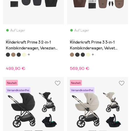
Auf Lager
Auf Lager
(0)
(0)
Kinderkraft Prime 3 2-in-1
Kinderkraft Prime 3 3-in-1
Kombikinderwagen, Venezian
Kombikinderwagen, Velvet
Black
Mocca
499,90 €
569,90 €
Neuheit
Neuheit
Versandkostenfrei
Versandkostenfrei