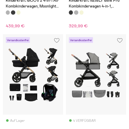
Kinderkraft MOOV 2 4-in-1 Air
Kinderkraft NEWLY Mink Pro
Kombikinderwagen, Moonlight
Kombikinderwagen 4-in-1,
Grey
Classic Black
439,99 €
329,99 €
Versandkostenfrei
Versandkostenfrei
Auf Lager
4 VERFÜGBAR