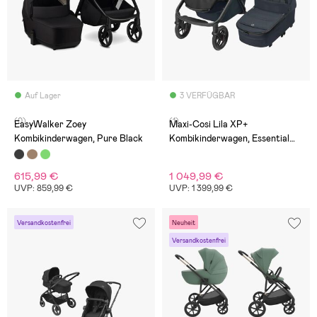
Auf Lager
3 VERFÜGBAR
(0)
(1)
EasyWalker Zoey
Maxi-Cosi Lila XP+
Kombikinderwagen, Pure Black
Kombikinderwagen, Essential
Graphite
615,99 €
1 049,99 €
UVP: 859,99 €
UVP: 1 399,99 €
Versandkostenfrei
Neuheit
Versandkostenfrei