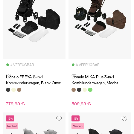
4 VERFÜGBAR
4 VERFÜGBAR
(0)
(0)
Lionelo FREYA 2-in-1
Lionelo MIKA Plus 3-in-1
Kombikinderwagen, Black Onyx
Kombikinderwagen, Mocha
Mousse
779,99 €
599,99 €
-13%
-13%
Neuheit
Neuheit