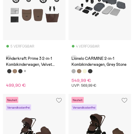
5 VERFÜGBAR
4 VERFÜGBAR
(0)
(0)
Kinderkraft Prime 3 2-in-1
Lionelo CARMINE 2-in-1
Kombikinderwagen, Velvet
Kombikinderwagen, Grey Stone
Mocca
549,99 €
499,90 €
UVP: 569,99 €
Neuheit
Neuheit
Versandkostenfrei
Versandkostenfrei