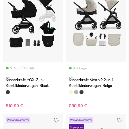
10 VERFÜGBAR
Auf Lager
(0)
(0)
Kinderkraft YOXI 3-in-1
Kinderkraft Vesto 2 2-in-1
Kombikinderwagen, Black
Kombikinderwagen, Beige
519,99 €
259,99 €
Versandkostenfrei
Versandkostenfrei
Superpreis