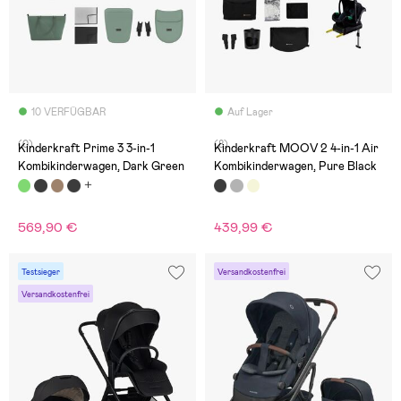
10 VERFÜGBAR
Auf Lager
(0)
(8)
Kinderkraft Prime 3 3-in-1
Kinderkraft MOOV 2 4-in-1 Air
Kombikinderwagen, Dark Green
Kombikinderwagen, Pure Black
569,90 €
439,99 €
Testsieger
Versandkostenfrei
Versandkostenfrei