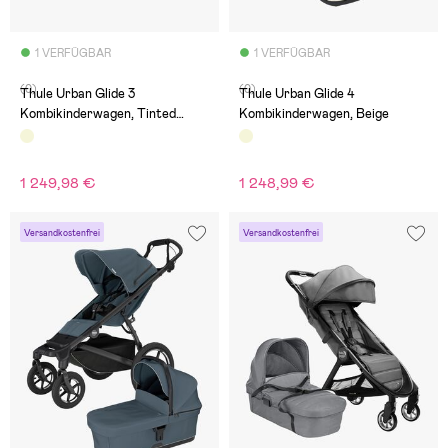
1 VERFÜGBAR
1 VERFÜGBAR
(0)
(0)
Thule Urban Glide 3
Thule Urban Glide 4
Kombikinderwagen, Tinted
Kombikinderwagen, Beige
Taupe
1 249,98 €
1 248,99 €
Versandkostenfrei
Versandkostenfrei