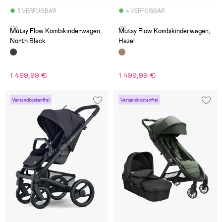
3 VERFÜGBAR
4 VERFÜGBAR
(0)
(0)
Mutsy Flow Kombikinderwagen,
Mutsy Flow Kombikinderwagen,
North Black
Hazel
1 499,99 €
1 499,99 €
Versandkostenfrei
Versandkostenfrei