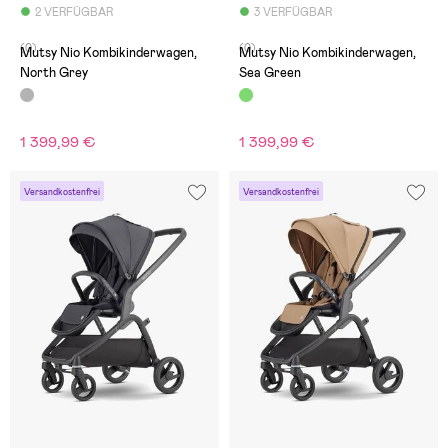
2 VERFÜGBAR
3 VERFÜGBAR
(0)
(0)
Mutsy Nio Kombikinderwagen,
Mutsy Nio Kombikinderwagen,
North Grey
Sea Green
1 399,99 €
1 399,99 €
Versandkostenfrei
Versandkostenfrei