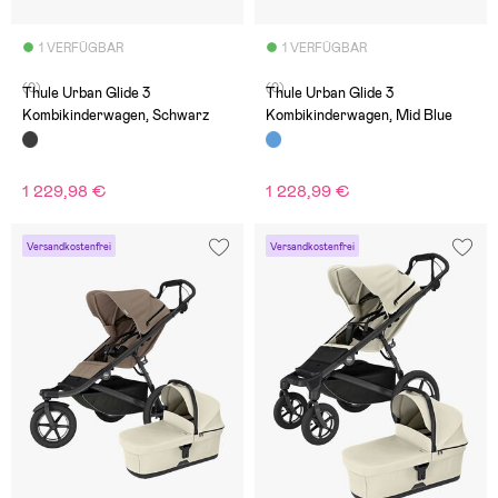
1 VERFÜGBAR
1 VERFÜGBAR
(0)
(0)
Thule Urban Glide 3
Thule Urban Glide 3
Kombikinderwagen, Schwarz
Kombikinderwagen, Mid Blue
1 229,98 €
1 228,99 €
Versandkostenfrei
Versandkostenfrei