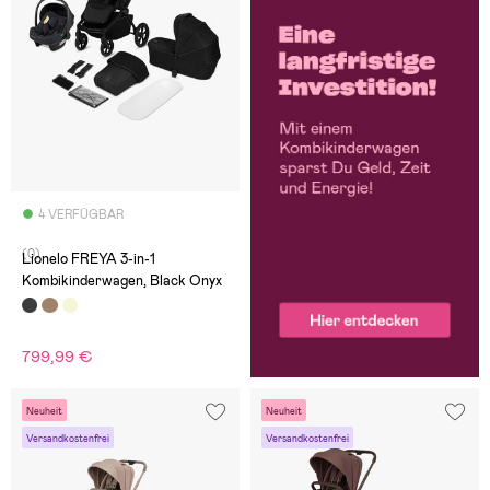
4 VERFÜGBAR
(0)
Lionelo FREYA 3-in-1
Kombikinderwagen, Black Onyx
799,99 €
Neuheit
Neuheit
Versandkostenfrei
Versandkostenfrei