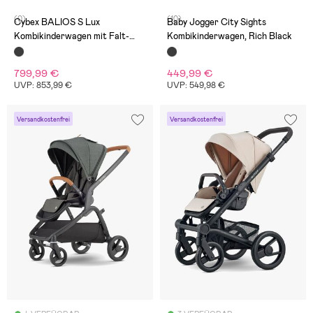
(0)
(10)
Cybex BALIOS S Lux
Baby Jogger City Sights
Kombikinderwagen mit Falt-
Kombikinderwagen, Rich Black
Liegewanne, Moon Black
799,99 €
449,99 €
UVP: 853,99 €
UVP: 549,98 €
Versandkostenfrei
Versandkostenfrei