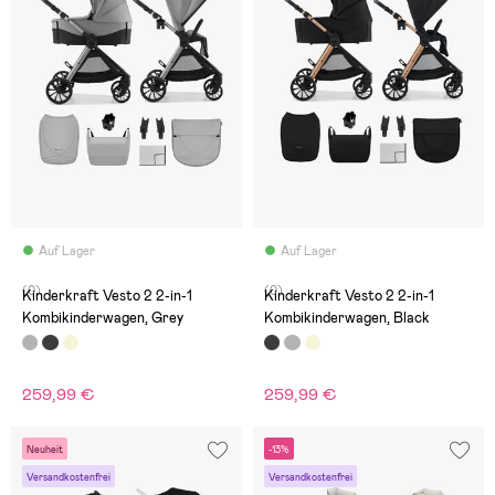
Auf Lager
Auf Lager
(0)
(0)
Kinderkraft Vesto 2 2-in-1
Kinderkraft Vesto 2 2-in-1
Kombikinderwagen, Grey
Kombikinderwagen, Black
259,99 €
259,99 €
Neuheit
-13%
Versandkostenfrei
Versandkostenfrei