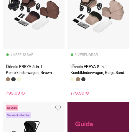
4 VERFÜGBAR
4 VERFÜGBAR
(0)
(0)
Lionelo FREYA 3-in-1
Lionelo FREYA 2-in-1
Kombikinderwagen, Brown
Kombikinderwagen, Beige Sand
Chocolate
799,99 €
779,99 €
Neuheit
Versandkostenfrei