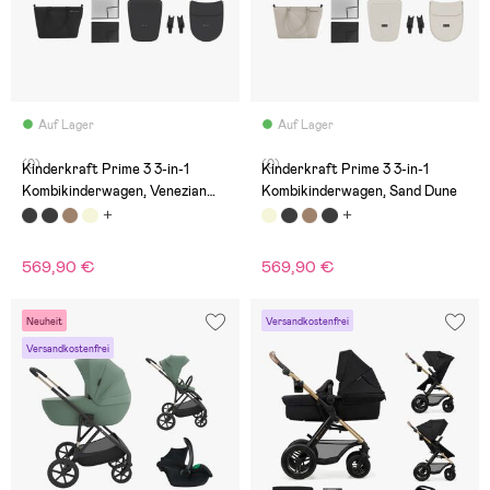
Auf Lager
Auf Lager
(0)
(0)
Kinderkraft Prime 3 3-in-1
Kinderkraft Prime 3 3-in-1
Kombikinderwagen, Venezian
Kombikinderwagen, Sand Dune
Black
569,90 €
569,90 €
Neuheit
Versandkostenfrei
Versandkostenfrei