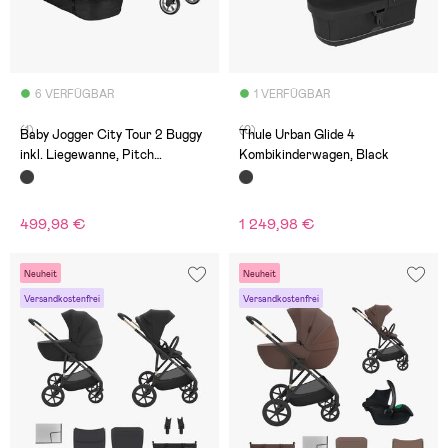
6 VERFÜGBAR
1 VERFÜGBAR
(1)
(0)
Baby Jogger City Tour 2 Buggy
Thule Urban Glide 4
inkl. Liegewanne, Pitch
Kombikinderwagen, Black
Black/Jet
499,98 €
1 249,98 €
Neuheit
Neuheit
Versandkostenfrei
Versandkostenfrei