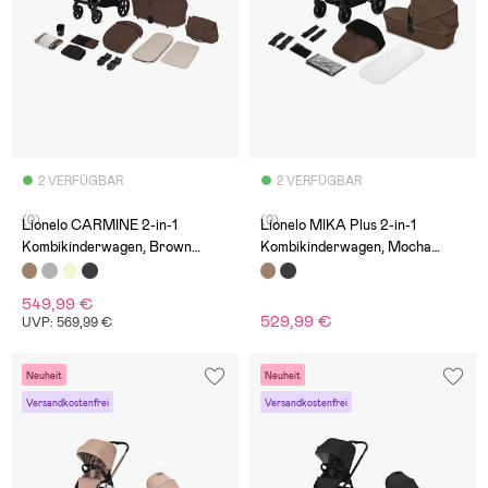
2 VERFÜGBAR
2 VERFÜGBAR
(0)
(0)
Lionelo CARMINE 2-in-1
Lionelo MIKA Plus 2-in-1
Kombikinderwagen, Brown
Kombikinderwagen, Mocha
Chocolate
Mousse
549,99 €
529,99 €
UVP: 569,99 €
Neuheit
Neuheit
Versandkostenfrei
Versandkostenfrei