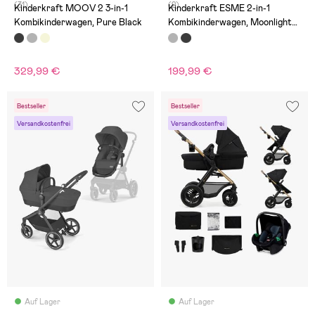
(31)
(2)
Kinderkraft MOOV 2 3-in-1
Kinderkraft ESME 2-in-1
Kombikinderwagen, Pure Black
Kombikinderwagen, Moonlight
Grey
329,99 €
199,99 €
Bestseller
Bestseller
Versandkostenfrei
Versandkostenfrei
Auf Lager
Auf Lager