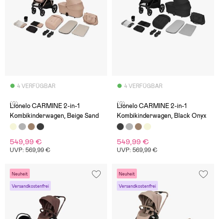
4 VERFÜGBAR
4 VERFÜGBAR
(0)
(0)
Lionelo CARMINE 2-in-1
Lionelo CARMINE 2-in-1
Kombikinderwagen, Beige Sand
Kombikinderwagen, Black Onyx
549,99 €
549,99 €
UVP: 569,99 €
UVP: 569,99 €
Neuheit
Neuheit
Versandkostenfrei
Versandkostenfrei