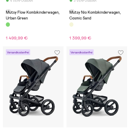
4 VERFÜGBAR
3 VERFÜGBAR
(0)
(0)
Mutsy Flow Kombikinderwagen,
Mutsy Nio Kombikinderwagen,
Urban Green
Cosmic Sand
1 499,99 €
1 399,99 €
Versandkostenfrei
Versandkostenfrei