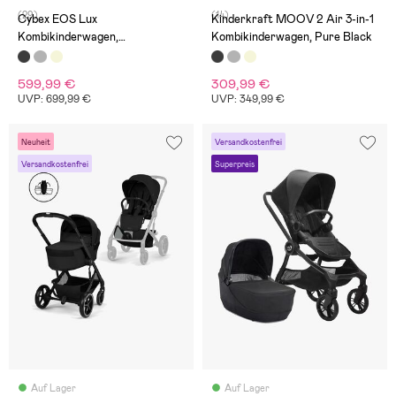
(29)
(14)
Cybex EOS Lux
Kinderkraft MOOV 2 Air 3-in-1
Kombikinderwagen,
Kombikinderwagen, Pure Black
Black/Moon Black
599,99 €
309,99 €
UVP: 699,99 €
UVP: 349,99 €
Neuheit
Versandkostenfrei
Versandkostenfrei
Superpreis
Auf Lager
Auf Lager