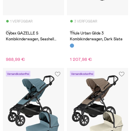
1 VERFÜGBAR
3 VERFÜGBAR
(0)
(0)
Cybex GAZELLE S
Thule Urban Glide 3
Kombikinderwagen, Seashell
Kombikinderwagen, Dark Slate
Beige/Taupe
988,99 €
1 207,98 €
Versandkostenfrei
Versandkostenfrei