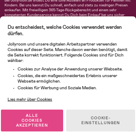
Bei Jollyroom.de findest Du eine tolle Auswahl an Produkten für Familien mit
Kindern. Bei uns kannst Du schnell, einfach und stets zu niedrigen Preisen
einkaufen. Mit freiwilligem 365-Tage-Rückgaberecht und einem sehr
kompetenten Kundenservice kannst Du Dich beim Einkauf bei uns sicher
fühlen. In unserem Sortiment findest Du unter anderem Kinderwagen,
Autositze, Kinder- und Babymode, Produkte für Mütter und eine Menge
Du entscheidest, welche Cookies verwendet werden
fantastischer Einrichtungsgegenstände, Spielsachen, Babyprodukte und
dürfen.
vieles mehr. Wir haben Produkte von bekannten Herstellern wie Britax, Maxi-
Cosi, Hauck, Baby Jogger, Ergobaby, Didriksons, KidKraft, Ergobaby, Philips
Jollyroom und unsere digitalen Arbeitspartner verwenden
Avent, Jack Wolfskin, Cybex, LEGO und vielen mehr. Schau Dich um in
unserer vielfältigen Online-Boutique für Kinder & Babys. Willkommen!
Cookies auf dieser Seite. Manche davon werden benötigt, damit
die Seite korrekt funktioniert. Folgende Cookies sind für Dich
wählbar:
Cookies zur Analyse der Anwendung unserer Webseite.
Cookies, die ein maßgeschneidertes Erlebnis unserer
Webseite ermöglichen.
Kundendienst
Cookies für Werbung und Soziale Medien.
Lies mehr über Cookies
© 2026 Jollyroom GmbH. Alle Rechte vorbehalten.
ALLE
COOKIE-
COOKIES
EINSTELLUNGEN
AKZEPTIEREN