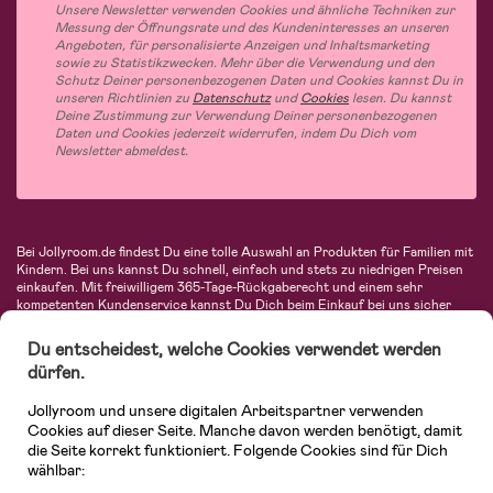
Unsere Newsletter verwenden Cookies und ähnliche Techniken zur
Messung der Öffnungsrate und des Kundeninteresses an unseren
Angeboten, für personalisierte Anzeigen und Inhaltsmarketing
sowie zu Statistikzwecken. Mehr über die Verwendung und den
Schutz Deiner personenbezogenen Daten und Cookies kannst Du in
unseren Richtlinien zu
Datenschutz
und
Cookies
lesen. Du kannst
Deine Zustimmung zur Verwendung Deiner personenbezogenen
Daten und Cookies jederzeit widerrufen, indem Du Dich vom
Newsletter abmeldest.
Bei Jollyroom.de findest Du eine tolle Auswahl an Produkten für Familien mit
Kindern. Bei uns kannst Du schnell, einfach und stets zu niedrigen Preisen
einkaufen. Mit freiwilligem 365-Tage-Rückgaberecht und einem sehr
kompetenten Kundenservice kannst Du Dich beim Einkauf bei uns sicher
fühlen. In unserem Sortiment findest Du unter anderem Kinderwagen,
Autositze, Kinder- und Babymode, Produkte für Mütter und eine Menge
Du entscheidest, welche Cookies verwendet werden
fantastischer Einrichtungsgegenstände, Spielsachen, Babyprodukte und
dürfen.
vieles mehr. Wir haben Produkte von bekannten Herstellern wie Britax, Maxi-
Cosi, Hauck, Baby Jogger, Ergobaby, Didriksons, KidKraft, Ergobaby, Philips
Jollyroom und unsere digitalen Arbeitspartner verwenden
Avent, Jack Wolfskin, Cybex, LEGO und vielen mehr. Schau Dich um in
unserer vielfältigen Online-Boutique für Kinder & Babys. Willkommen!
Cookies auf dieser Seite. Manche davon werden benötigt, damit
die Seite korrekt funktioniert. Folgende Cookies sind für Dich
wählbar: