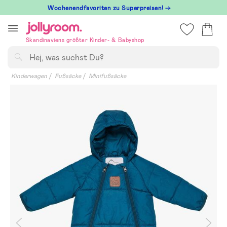
Hoppa
Wochenendfavoriten zu Superpreisen! →
till
innehållet
Skandinaviens größter Kinder- & Babyshop
Suchen
Kinderwagen
Fußsäcke
Minifußsäcke