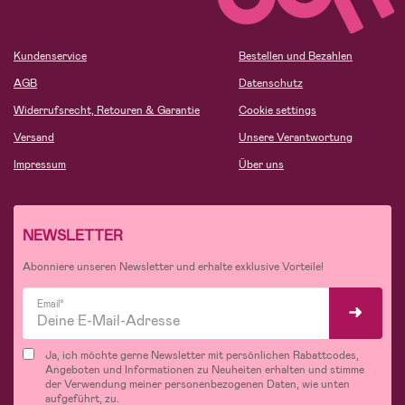
Kundenservice
Bestellen und Bezahlen
AGB
Datenschutz
Widerrufsrecht, Retouren & Garantie
Cookie settings
Versand
Unsere Verantwortung
Impressum
Über uns
NEWSLETTER
Abonniere unseren Newsletter und erhalte exklusive Vorteile!
Email*
Ja, ich möchte gerne Newsletter mit persönlichen Rabattcodes,
Angeboten und Informationen zu Neuheiten erhalten und stimme
der Verwendung meiner personenbezogenen Daten, wie unten
aufgeführt, zu.