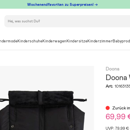
Wochenendfavoriten zu Superpreisen! →
Suchen
ndermode
Kinderschuhe
Kinderwagen
Kindersitze
Kinderzimmer
Babyprod
Doona
Doona 
Art:
1016313
Zurück i
69,99 
UVP: 79,99 €