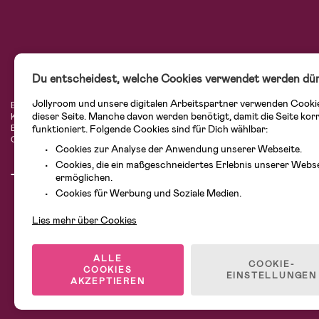
Du entscheidest, welche Cookies verwendet werden dür
Jollyroom und unsere digitalen Arbeitspartner verwenden Cooki
Bei Jollyroom.de findest Du eine tolle Auswahl an Produkten für Familien mit K
dieser Seite. Manche davon werden benötigt, damit die Seite kor
Kundenservice kannst Du Dich beim Einkauf bei uns sicher fühlen. In unserem
funktioniert. Folgende Cookies sind für Dich wählbar:
Einrichtungsgegenstände, Spielsachen, Babyprodukte und vieles mehr. Wir habe
Cybex, LEGO und vielen mehr. Schau Dich um in unserer vielfältigen Online-Bo
Cookies zur Analyse der Anwendung unserer Webseite.
Cookies, die ein maßgeschneidertes Erlebnis unserer Webs
ermöglichen.
Cookies für Werbung und Soziale Medien.
Lies mehr über Cookies
ALLE
COOKIE-
COOKIES
EINSTELLUNGEN
AKZEPTIEREN