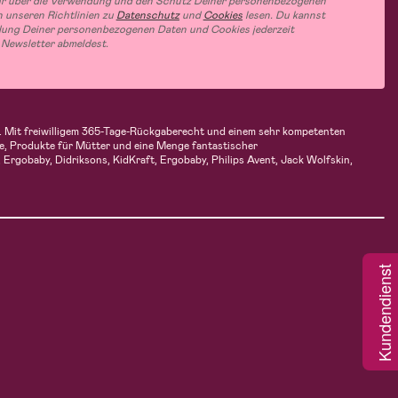
hr über die Verwendung und den Schutz Deiner personenbezogenen
 unseren Richtlinien zu
Datenschutz
und
Cookies
lesen. Du kannst
ung Deiner personenbezogenen Daten und Cookies jederzeit
 Newsletter abmeldest.
fen. Mit freiwilligem 365-Tage-Rückgaberecht und einem sehr kompetenten
e, Produkte für Mütter und eine Menge fantastischer
Ergobaby, Didriksons, KidKraft, Ergobaby, Philips Avent, Jack Wolfskin,
Kundendienst