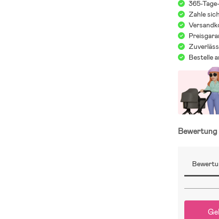
365-Tage
Zahle sic
Versandko
Preisgara
Zuverläss
Bestelle 
Bewertun
Bewertu
Ge