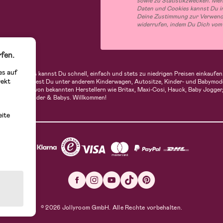
sowie zu Statistikzwecken. Me
Daten und Cookies kannst Du in
Deine Zustimmung zur Verwend
widerrufen, indem Du Dich vom
fen.
es auf
indern. Bei uns kannst Du schnell, einfach und stets zu niedrigen Preisen einkau
rekt
 Sortiment findest Du unter anderem Kinderwagen, Autositze, Kinder- und Babymod
n Produkte von bekannten Herstellern wie Britax, Maxi-Cosi, Hauck, Baby Jogger, 
utique für Kinder & Babys. Willkommen!
eite
© 2026 Jollyroom GmbH. Alle Rechte vorbehalten.