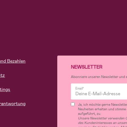
und Bezahlen
NEWSLETTER
utz
Abonniere unseren Newsletter und er
tings
Email*
rantwortung
Ja, ich möchte gerne Newslette
Neuheiten erhalten und stimme
aufgeführt, zu.
Unsere Newsletter verwenden C
des Kundeninteresses an unsere