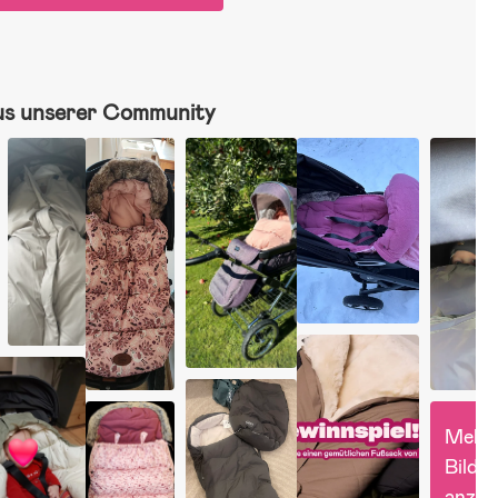
us unserer Community
Mehr 
Bilder 
anzei