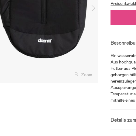
Preisentwick
Beschreibu
Ein wasserab
Aus hochqual
Futter aus P
Zoom
geborgen hält
hereinzulege
Aussparungen
Temperatur a
mithilfe eine
Details zum