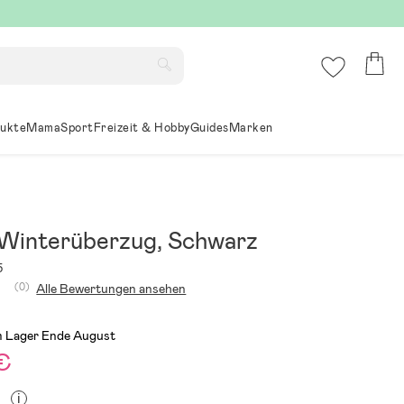
ukte
Mama
Sport
Freizeit & Hobby
Guides
Marken
Winterüberzug, Schwarz
5
(0)
Alle Bewertungen ansehen
m Lager Ende August
€
i