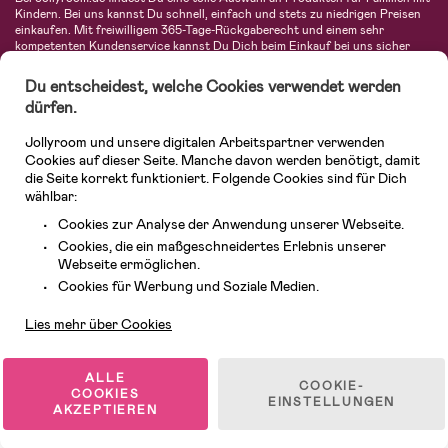
Kindern. Bei uns kannst Du schnell, einfach und stets zu niedrigen Preisen
einkaufen. Mit freiwilligem 365-Tage-Rückgaberecht und einem sehr
kompetenten Kundenservice kannst Du Dich beim Einkauf bei uns sicher
fühlen. In unserem Sortiment findest Du unter anderem Kinderwagen,
Autositze, Kinder- und Babymode, Produkte für Mütter und eine Menge
Du entscheidest, welche Cookies verwendet werden
fantastischer Einrichtungsgegenstände, Spielsachen, Babyprodukte und
dürfen.
vieles mehr. Wir haben Produkte von bekannten Herstellern wie Britax, Maxi-
Cosi, Hauck, Baby Jogger, Ergobaby, Didriksons, KidKraft, Ergobaby, Philips
Jollyroom und unsere digitalen Arbeitspartner verwenden
Avent, Jack Wolfskin, Cybex, LEGO und vielen mehr. Schau Dich um in
unserer vielfältigen Online-Boutique für Kinder & Babys. Willkommen!
Cookies auf dieser Seite. Manche davon werden benötigt, damit
die Seite korrekt funktioniert. Folgende Cookies sind für Dich
wählbar:
Cookies zur Analyse der Anwendung unserer Webseite.
Cookies, die ein maßgeschneidertes Erlebnis unserer
Webseite ermöglichen.
Kundendienst
Cookies für Werbung und Soziale Medien.
Lies mehr über Cookies
© 2026 Jollyroom GmbH. Alle Rechte vorbehalten.
ALLE
COOKIE-
COOKIES
EINSTELLUNGEN
AKZEPTIEREN