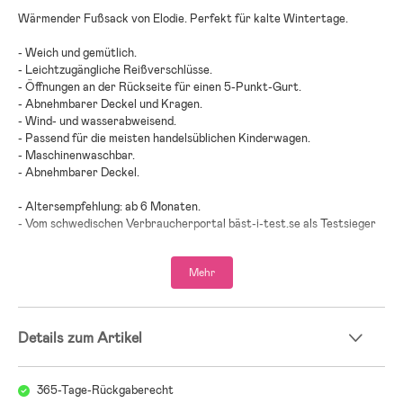
Wärmender Fußsack von Elodie. Perfekt für kalte Wintertage.
- Weich und gemütlich.
- Leichtzugängliche Reißverschlüsse.
- Öffnungen an der Rückseite für einen 5-Punkt-Gurt.
- Abnehmbarer Deckel und Kragen.
- Wind- und wasserabweisend.
- Passend für die meisten handelsüblichen Kinderwagen.
- Maschinenwaschbar.
- Abnehmbarer Deckel.
- Altersempfehlung: ab 6 Monaten.
- Vom schwedischen Verbraucherportal bäst-i-test.se als Testsieger
2024 in der Kategorie ”Fußsäcke” ausgezeichnet.
- Vom schwedischen Verbraucherportal Bäst-i-test.se als Testsieger
Mehr
2025 in der Kategorie ”Fußsäcke” ausgezeichnet.
- Vom schwedischen Verbraucherportal Bäst-i-test.se als Testsieger
2026 in der Kategorie ”Fußsäcke” ausgezeichnet.
Details zum Artikel
- Außenstoff: recycelte PET-Flaschen.
- Füllung: recycelter Polyester.
365-Tage-Rückgaberecht