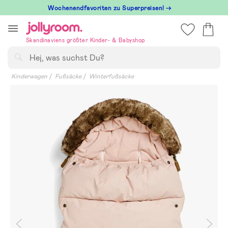
Hoppa
Wochenendfavoriten zu Superpreisen! →
till
innehållet
Skandinaviens größter Kinder- & Babyshop
Suchen
Kinderwagen
Fußsäcke
Winterfußsäcke