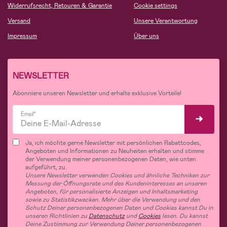
Widerrufsrecht, Retouren & Garantie
Cookie settings
Versand
Unsere Verantwortung
Impressum
Über uns
NEWSLETTER
Abonniere unseren Newsletter und erhalte exklusive Vorteile!
Email*
Ja, ich möchte gerne Newsletter mit persönlichen Rabattcodes,
Angeboten und Informationen zu Neuheiten erhalten und stimme
der Verwendung meiner personenbezogenen Daten, wie unten
aufgeführt, zu.
Unsere Newsletter verwenden Cookies und ähnliche Techniken zur
Messung der Öffnungsrate und des Kundeninteresses an unseren
Angeboten, für personalisierte Anzeigen und Inhaltsmarketing
sowie zu Statistikzwecken. Mehr über die Verwendung und den
Schutz Deiner personenbezogenen Daten und Cookies kannst Du in
unseren Richtlinien zu
Datenschutz
und
Cookies
lesen. Du kannst
Deine Zustimmung zur Verwendung Deiner personenbezogenen