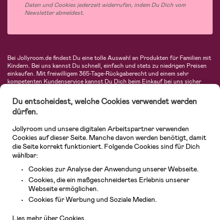
Daten und Cookies jederzeit widerrufen, indem Du Dich vom
Newsletter abmeldest.
Bei Jollyroom.de findest Du eine tolle Auswahl an Produkten für Familien mit
Kindern. Bei uns kannst Du schnell, einfach und stets zu niedrigen Preisen
einkaufen. Mit freiwilligem 365-Tage-Rückgaberecht und einem sehr
kompetenten Kundenservice kannst Du Dich beim Einkauf bei uns sicher
fühlen. In unserem Sortiment findest Du unter anderem Kinderwagen,
Autositze, Kinder- und Babymode, Produkte für Mütter und eine Menge
Du entscheidest, welche Cookies verwendet werden
fantastischer Einrichtungsgegenstände, Spielsachen, Babyprodukte und
dürfen.
vieles mehr. Wir haben Produkte von bekannten Herstellern wie Britax, Maxi-
Cosi, Hauck, Baby Jogger, Ergobaby, Didriksons, KidKraft, Ergobaby, Philips
Jollyroom und unsere digitalen Arbeitspartner verwenden
Avent, Jack Wolfskin, Cybex, LEGO und vielen mehr. Schau Dich um in
unserer vielfältigen Online-Boutique für Kinder & Babys. Willkommen!
Cookies auf dieser Seite. Manche davon werden benötigt, damit
die Seite korrekt funktioniert. Folgende Cookies sind für Dich
wählbar:
Cookies zur Analyse der Anwendung unserer Webseite.
Cookies, die ein maßgeschneidertes Erlebnis unserer
Webseite ermöglichen.
Kundendienst
Cookies für Werbung und Soziale Medien.
Lies mehr über Cookies