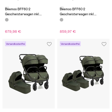
(4)
(0)
Beemoo BFF60 2
Beemoo BFF60 2
Geschwisterwagen inkl.
Geschwisterwagen inkl.
Liegewanne, Fog Grey
Liegewannen, Fog Grey
679,98 €
859,97 €
Versandkostenfrei
Versandkostenfrei