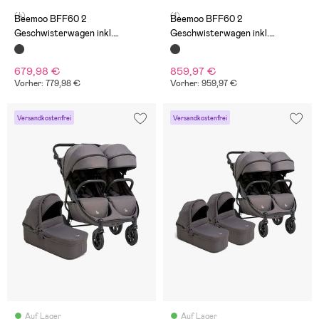
(4)
(1)
Beemoo BFF60 2
Beemoo BFF60 2
Geschwisterwagen inkl.
Geschwisterwagen inkl.
Liegewanne, Night Black
Liegewannen, Night Black
679,98 €
859,97 €
Vorher: 779,98 €
Vorher: 959,97 €
Versandkostenfrei
Versandkostenfrei
Auf Lager
Auf Lager