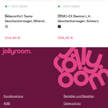
5 VERFÜGBAR
1 VERFÜGBAR
(2)
(0)
Bebeconfort Teamy
DEMO-EX Beemoo L.A.
Geschwisterwagen, Mineral
Geschwisterwagen, Schwarz
Graphite
249,99 €
399,99 €
Kundenservice
Bestellen und Bezahlen
AGB
Datenschutz