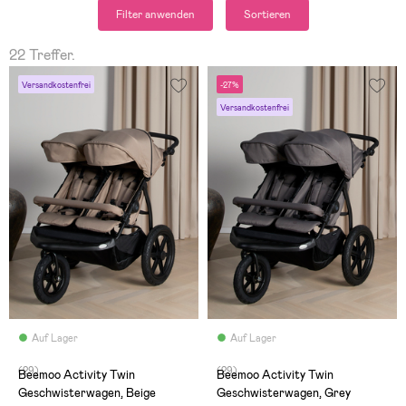
Filter anwenden
Sortieren
22 Treffer.
Versandkostenfrei
-27%
Versandkostenfrei
Auf Lager
Auf Lager
(29)
(29)
Beemoo Activity Twin
Beemoo Activity Twin
Geschwisterwagen, Beige
Geschwisterwagen, Grey