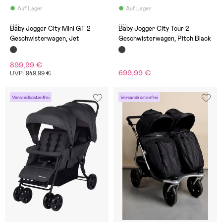
Auf Lager
Auf Lager
(13)
(0)
Baby Jogger City Mini GT 2
Baby Jogger City Tour 2
Geschwisterwagen, Jet
Geschwisterwagen, Pitch Black
899,99 €
699,99 €
UVP: 949,99 €
Versandkostenfrei
Versandkostenfrei