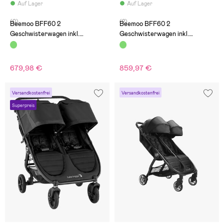
Auf Lager
Auf Lager
(0)
(2)
Beemoo BFF60 2
Beemoo BFF60 2
Geschwisterwagen inkl.
Geschwisterwagen inkl.
Liegewanne, Dark Forest
Liegewannen, Dark Forest
679,98 €
859,97 €
Versandkostenfrei
Versandkostenfrei
Superpreis