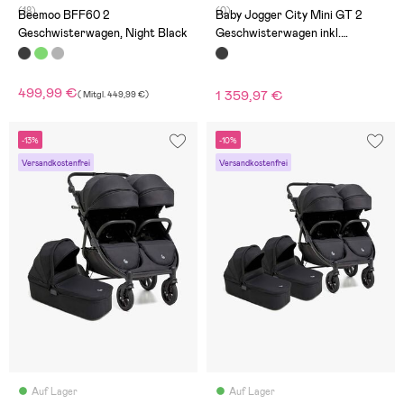
(18)
(0)
Beemoo BFF60 2
Baby Jogger City Mini GT 2
Geschwisterwagen, Night Black
Geschwisterwagen inkl.
Liegewannen, Jet
499,99 €
1 359,97 €
(
Mitgl.
449,99 €
)
-13%
-10%
Versandkostenfrei
Versandkostenfrei
Auf Lager
Auf Lager