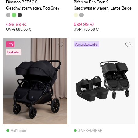
(18)
(6)
Beemoo BFF60 2
Beemoo Pro Twin 2
Geschwisterwagen, Fog Grey
Geschwisterwagen, Latte Beige
499,99 €
599,99 €
UVP: 599,99 €
UVP: 799,99 €
-17%
Versandkostenfrei
Bestseller
Auf Lager
3 VERFÜGBAR