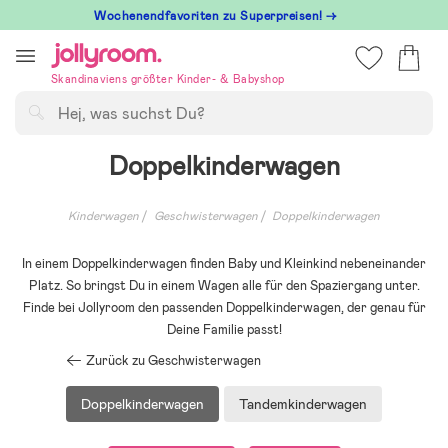
Hoppa
Wochenendfavoriten zu Superpreisen! →
till
innehållet
Skandinaviens größter Kinder- & Babyshop
Suchen
Doppelkinderwagen
Kinderwagen
Geschwisterwagen
Doppelkinderwagen
In einem Doppelkinderwagen finden Baby und Kleinkind nebeneinander
Platz. So bringst Du in einem Wagen alle für den Spaziergang unter.
Finde bei Jollyroom den passenden Doppelkinderwagen, der genau für
Deine Familie passt!
Zurück zu Geschwisterwagen
Doppelkinderwagen
Tandemkinderwagen