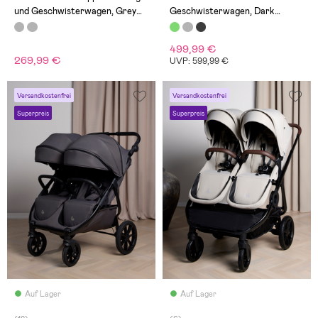
Preis dafür ist wie
und Geschwisterwagen, Grey
Geschwisterwagen, Dark
geschenkt
Mélange
Forest
499,99 €
269,99 €
UVP: 599,99 €
Versandkostenfrei
Versandkostenfrei
Superpreis
Superpreis
Auf Lager
Auf Lager