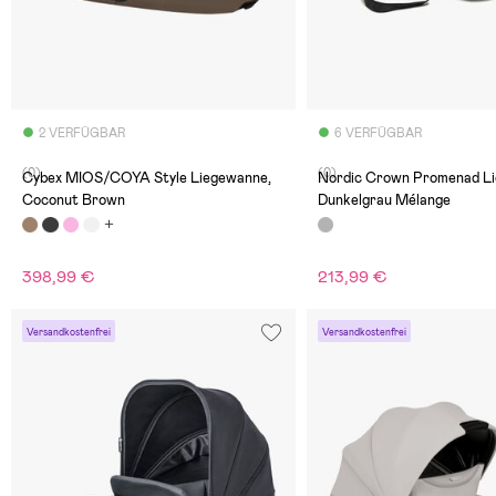
2 VERFÜGBAR
6 VERFÜGBAR
(0)
(0)
Cybex MIOS/COYA Style Liegewanne,
Nordic Crown Promenad L
Coconut Brown
Dunkelgrau Mélange
398,99 €
213,99 €
Versandkostenfrei
Versandkostenfrei