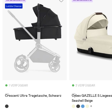
Letzte Chance
1 VERFÜGBAR
3 VERFÜGBAR
(0)
(2)
Crescent Ultra Tragetasche, Schwarz
Cybex GAZELLE S Liegewa
Seashell Beige