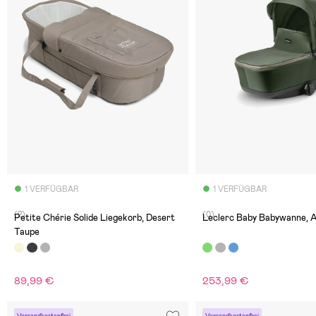
1 VERFÜGBAR
1 VERFÜGBAR
(2)
(0)
Petite Chérie Solide Liegekorb, Desert
Leclerc Baby Babywanne, 
Taupe
89,99 €
253,99 €
Versandkostenfrei
Versandkostenfrei