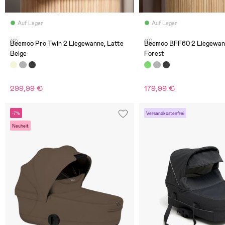
Auf Lager
Auf Lager
(2)
(0)
Beemoo Pro Twin 2 Liegewanne, Latte
Beemoo BFF60 2 Liegewan
Beige
Forest
299,99 €
179,99 €
-7%
Versandkostenfrei
Neuheit