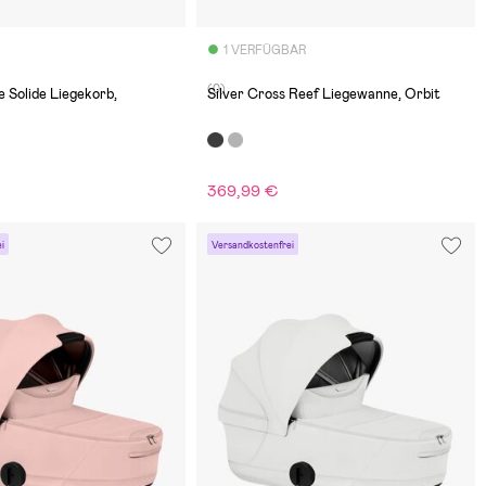
1 VERFÜGBAR
(0)
e Solide Liegekorb,
Silver Cross Reef Liegewanne, Orbit
369,99 €
i
Versandkostenfrei