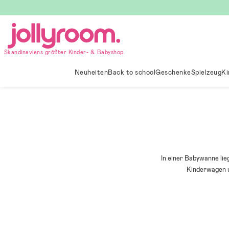
Hoppa
till
innehållet
Skandinaviens größter Kinder- & Babyshop
Neuheiten
Back to school
Geschenke
Spielzeug
Ki
In einer Babywanne li
Kinderwagen u