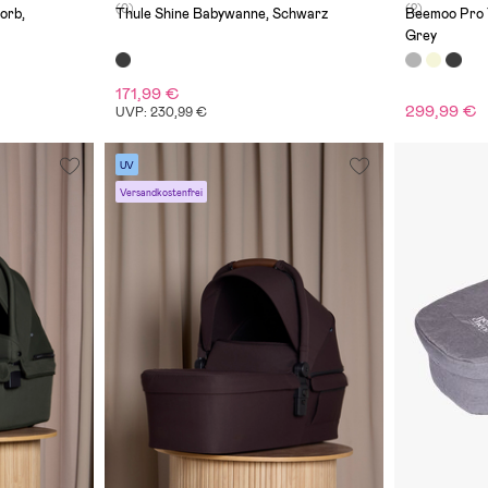
(0)
(2)
orb,
Thule Shine Babywanne, Schwarz
Beemoo Pro 
Grey
171,99 €
299,99 €
UVP: 230,99 €
UV
Versandkostenfrei