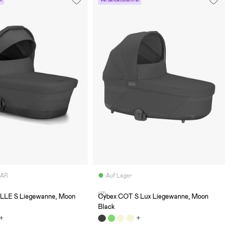
BAR
Auf Lager
(2)
LLE S Liegewanne, Moon
Cybex COT S Lux Liegewanne, Moon
Black