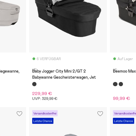
6 VERFÜGBAR
Auf Lager
(3)
(1)
iegewanne,
Baby Jogger City Mini 2/GT 2
Beemoo Maxi
Babywanne Geschwisterwagen, Jet
229,99 €
99,99 €
UVP: 329,99 €
Versandkostenfrei
Versandkostenfre
Letzte Chance
Letzte Chance