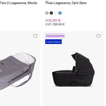
(1)
Twin 2 Liegewanne, Mocha
Thule Liegewanne, Dark Slate
303,99 €
UVP: 399,99 €
Versandkostenfrei
Letzte Chance