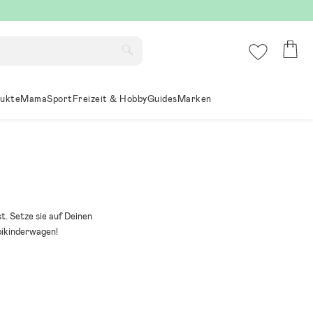
ukte
Mama
Sport
Freizeit & Hobby
Guides
Marken
. Setze sie auf Deinen
bikinderwagen!