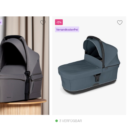
i
-13%
Versandkostenfrei
3 VERFÜGBAR