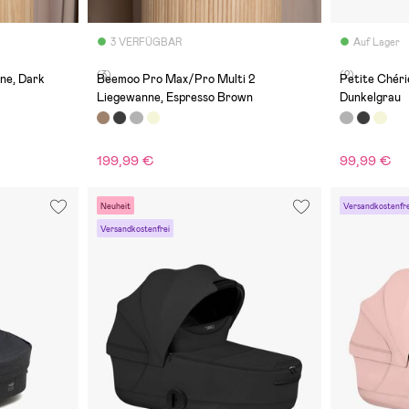
3 VERFÜGBAR
Auf Lager
(3)
(2)
ne, Dark
Beemoo Pro Max/Pro Multi 2
Petite Chéri
Liegewanne, Espresso Brown
Dunkelgrau
199,99 €
99,99 €
Neuheit
Versandkostenfre
Versandkostenfrei