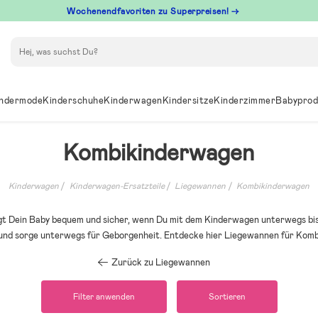
Wochenendfavoriten zu Superpreisen! →
Suchen
ndermode
Kinderschuhe
Kinderwagen
Kindersitze
Kinderzimmer
Babyprod
Kombikinderwagen
Kinderwagen
Kinderwagen-Ersatzteile
Liegewannen
Kombikinderwagen
egt Dein Baby bequem und sicher, wenn Du mit dem Kinderwagen unterwegs bist
nd sorge unterwegs für Geborgenheit. Entdecke hier Liegewannen für Kom
Zurück zu Liegewannen
Filter anwenden
Sortieren