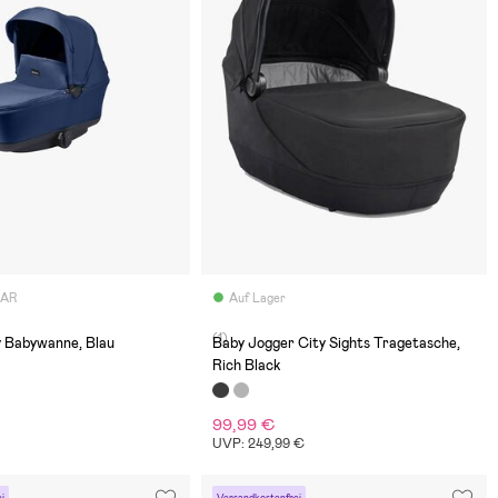
BAR
Auf Lager
(1)
y Babywanne, Blau
Baby Jogger City Sights Tragetasche,
Rich Black
99,99 €
UVP: 249,99 €
i
Versandkostenfrei