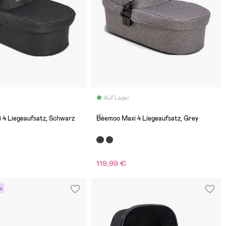
Auf Lager
(1)
 4 Liegeaufsatz, Schwarz
Beemoo Maxi 4 Liegeaufsatz, Grey
119,99 €
i