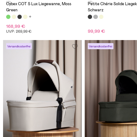
(2)
(2)
Cybex COT S Lux Liegewanne, Moss
Petite Chérie Solide Liegek
Green
Schwarz
168,99 €
99,99 €
UVP: 269,99 €
Versandkostenfrei
Versandkostenfrei