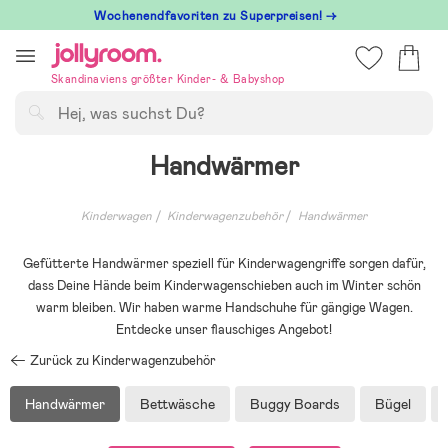
Hoppa
Wochenendfavoriten zu Superpreisen! →
till
innehållet
Skandinaviens größter Kinder- & Babyshop
Suchen
Handwärmer
Kinderwagen
Kinderwagenzubehör
Handwärmer
Gefütterte Handwärmer speziell für Kinderwagengriffe sorgen dafür,
dass Deine Hände beim Kinderwagenschieben auch im Winter schön
warm bleiben. Wir haben warme Handschuhe für gängige Wagen.
Entdecke unser flauschiges Angebot!
Zurück zu Kinderwagenzubehör
Handwärmer
Bettwäsche
Buggy Boards
Bügel