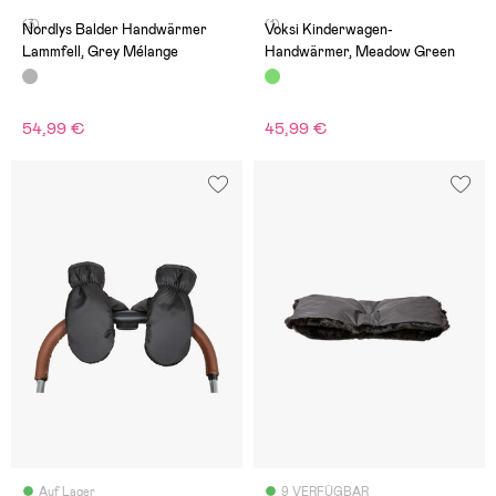
(3)
(1)
Nordlys Balder Handwärmer
Voksi Kinderwagen-
Lammfell, Grey Mélange
Handwärmer, Meadow Green
54,99 €
45,99 €
Auf Lager
9 VERFÜGBAR