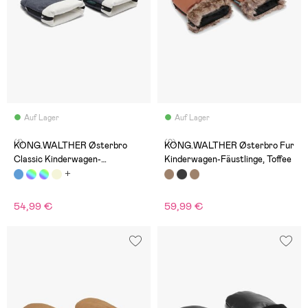
Auf Lager
Auf Lager
(1)
(0)
KONG.WALTHER Østerbro
KONG.WALTHER Østerbro Fur
Classic Kinderwagen-
Kinderwagen-Fäustlinge, Toffee
Fäustlinge, Denim Ocean
54,99 €
59,99 €