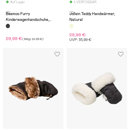
Auf Lager
4 VERFÜGBAR
(2)
(0)
Beemoo Furry
Jollein Teddy Handwärmer,
Kinderwagenhandschuhe,
Natural
Schwarz
29,99 €
29,99 €
(
Mitgl.
24,99 €
)
UVP: 35,99 €