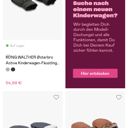
Auf Lager
(0)
KONG.WALTHER Østerbro
Active Kinderwagen-Fäustlinge,
Grey
54,99 €