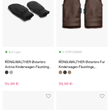
Auf Lager
9 VERFÜGBAR
(0)
(0)
KONG.WALTHER Østerbro
KONG.WALTHER Østerbro Fur
Active Kinderwagen-Fäustlinge,
Kinderwagen-Fäustlinge,
Schwarz
Chocolate Brown
54,99 €
59,99 €