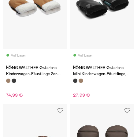
Auf Lager
Auf Lager
(0)
(2)
KONG.WALTHER Østerbro
KONG.WALTHER Østerbro
Kinderwagen-Fäustlinge 2er-
Mini Kinderwagen-Fäustlinge,
Pack Erwachsene & Mini,
Schwarz
Brown
74,99 €
27,99 €