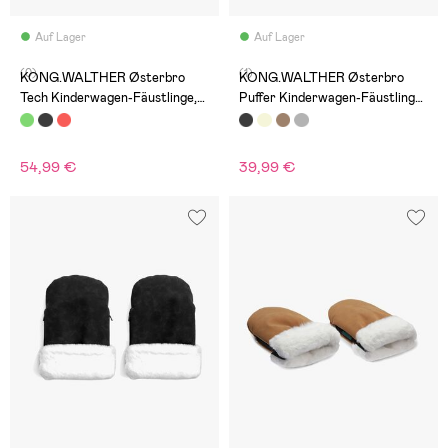
Auf Lager
Auf Lager
(0)
(1)
KONG.WALTHER Østerbro
KONG.WALTHER Østerbro
Tech Kinderwagen-Fäustlinge,
Puffer Kinderwagen-Fäustlinge,
Khaki
Schwarz
54,99 €
39,99 €