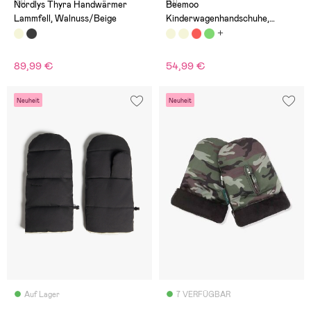
(0)
(0)
Nordlys Thyra Handwärmer
Beemoo
Lammfell, Walnuss/Beige
Kinderwagenhandschuhe,
Beige/Leaf
89,99 €
54,99 €
Neuheit
Neuheit
Auf Lager
7 VERFÜGBAR