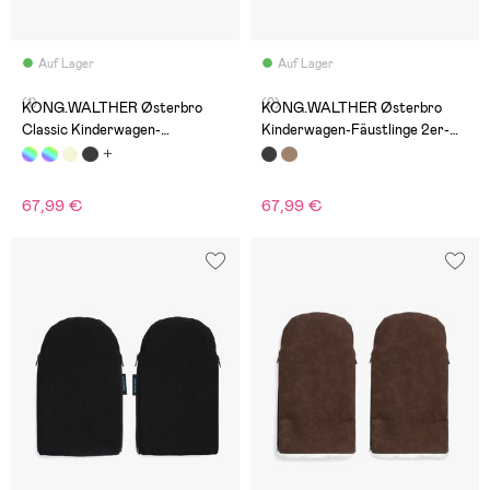
Auf Lager
Auf Lager
(1)
(0)
KONG.WALTHER Østerbro
KONG.WALTHER Østerbro
Classic Kinderwagen-
Kinderwagen-Fäustlinge 2er-
Fäustlinge, Cozy Cow
Pack Erwachsene & Mini,
Schwarz
67,99 €
67,99 €