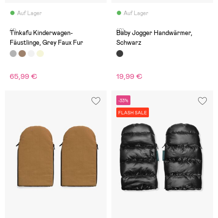
Auf Lager
Auf Lager
(1)
(0)
Tinkafu Kinderwagen-
Baby Jogger Handwärmer,
Fäustlinge, Grey Faux Fur
Schwarz
65,99 €
19,99 €
-33%
FLASH SALE