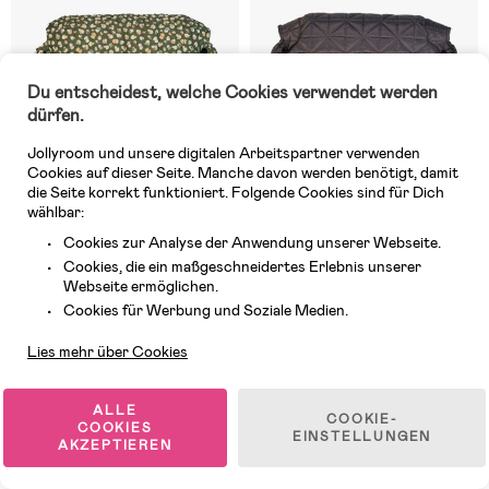
Du entscheidest, welche Cookies verwendet werden
dürfen.
Jollyroom und unsere digitalen Arbeitspartner verwenden
Cookies auf dieser Seite. Manche davon werden benötigt, damit
die Seite korrekt funktioniert. Folgende Cookies sind für Dich
wählbar:
Cookies zur Analyse der Anwendung unserer Webseite.
Auf Lager
7 VERFÜGBAR
Cookies, die ein maßgeschneidertes Erlebnis unserer
(0)
(0)
Webseite ermöglichen.
Oh, Poppy! Luna Quilted
Oh, Poppy! Luna Quilted
Kundendienst
Handwärmer, Poppy Forest
Handwärmer, Anthracite Gray
Cookies für Werbung und Soziale Medien.
Green
Lies mehr über Cookies
45,99 €
45,99 €
ALLE
COOKIE-
COOKIES
EINSTELLUNGEN
AKZEPTIEREN