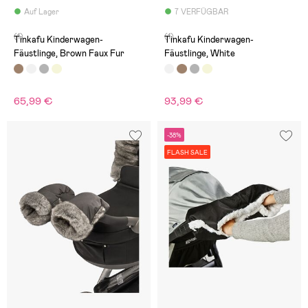
Auf Lager
7 VERFÜGBAR
(1)
(1)
Tinkafu Kinderwagen-
Tinkafu Kinderwagen-
Fäustlinge, Brown Faux Fur
Fäustlinge, White
65,99 €
93,99 €
-38%
FLASH SALE