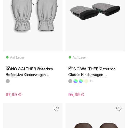
Auf Lager
Auf Lager
(0)
(1)
KONG.WALTHER Østerbro
KONG.WALTHER Østerbro
Reflective Kinderwagen-
Classic Kinderwagen-
Fäustlinge, Grey
Fäustlinge, Grey Morning
67,99 €
54,99 €