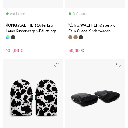
Auf Lager
Auf Lager
(0)
(0)
KONG.WALTHER Østerbro
KONG.WALTHER Østerbro
Lamb Kinderwagen-Fäustlinge,
Faux Suede Kinderwagen-
Black & White
Fäustlinge, Brown
104,99 €
59,99 €