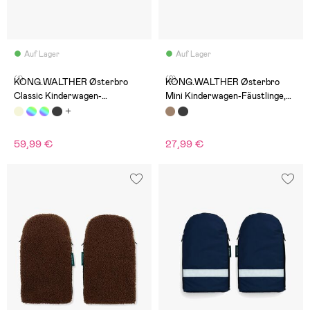
Auf Lager
Auf Lager
(1)
(2)
KONG.WALTHER Østerbro
KONG.WALTHER Østerbro
Classic Kinderwagen-
Mini Kinderwagen-Fäustlinge,
Fäustlinge, Creme
Brown
59,99 €
27,99 €