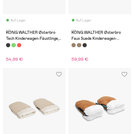
Auf Lager
Auf Lager
(0)
(0)
KONG.WALTHER Østerbro
KONG.WALTHER Østerbro
Tech Kinderwagen-Fäustlinge,
Faux Suede Kinderwagen-
Schwarz
Fäustlinge, Chocolate Brown
54,99 €
59,99 €