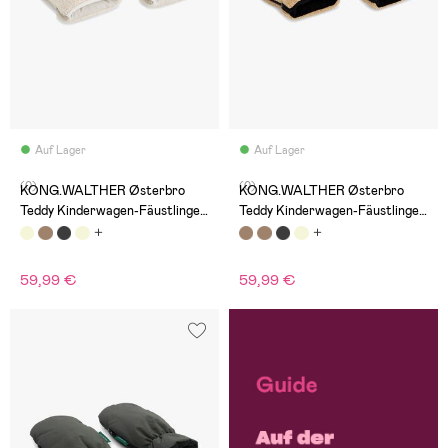
Auf Lager
Auf Lager
(0)
(0)
KONG.WALTHER Østerbro
KONG.WALTHER Østerbro
Teddy Kinderwagen-Fäustlinge,
Teddy Kinderwagen-Fäustlinge,
Creme
Brown
59,99 €
59,99 €