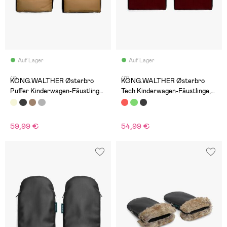
Auf Lager
Auf Lager
(1)
(0)
KONG.WALTHER Østerbro
KONG.WALTHER Østerbro
Puffer Kinderwagen-Fäustlinge,
Tech Kinderwagen-Fäustlinge,
Creme
Bordeaux
59,99 €
54,99 €