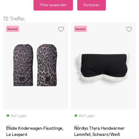
Filter anwenden
Sortieren
72 Treffer.
Neuheit
Neuheit
Auf Lager
Auf Lager
(0)
(0)
Elodie Kinderwagen-Fäustlinge,
Nordlys Thyra Handwärmer
Le Leopard
Lammfell, Schwarz/Weiß