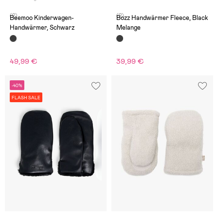
(2)
(2)
Beemoo Kinderwagen-
Bozz Handwärmer Fleece, Black
Handwärmer, Schwarz
Melange
49,99 €
39,99 €
-40%
FLASH SALE