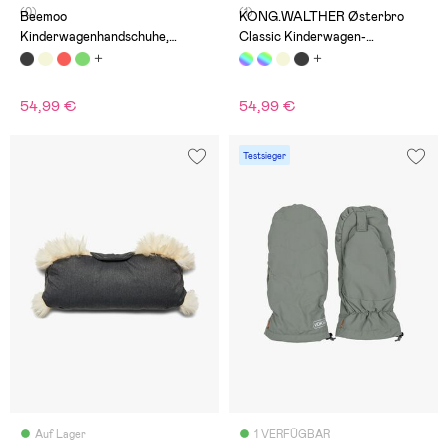
(0)
(1)
Beemoo
KONG.WALTHER Østerbro
Kinderwagenhandschuhe,
Classic Kinderwagen-
Black/Leaf
Fäustlinge, Camo
54,99 €
54,99 €
Testsieger
Auf Lager
1 VERFÜGBAR