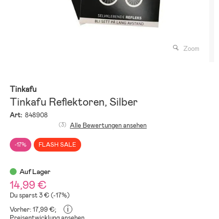
Zoom
Tinkafu
Tinkafu Reflektoren, Silber
Art:
848908
(3)
Alle Bewertungen ansehen
-17%
FLASH SALE
Auf Lager
14,99 €
Du sparst 3 € (-17%)
i
Vorher: 17,99 €;
Preisentwicklung ansehen