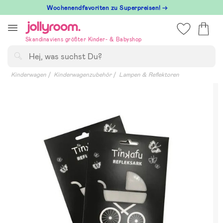
Hoppa
Wochenendfavoriten zu Superpreisen! →
till
innehållet
Skandinaviens größter Kinder- & Babyshop
Suchen
Kinderwagen
Kinderwagenzubehör
Lampen & Reflektoren