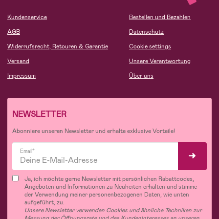
Kundenservice
Bestellen und Bezahlen
AGB
Datenschutz
Widerrufsrecht, Retouren & Garantie
Cookie settings
Versand
Unsere Verantwortung
Impressum
Über uns
NEWSLETTER
Abonniere unseren Newsletter und erhalte exklusive Vorteile!
Email*
Ja, ich möchte gerne Newsletter mit persönlichen Rabattcodes,
Angeboten und Informationen zu Neuheiten erhalten und stimme
der Verwendung meiner personenbezogenen Daten, wie unten
aufgeführt, zu.
Unsere Newsletter verwenden Cookies und ähnliche Techniken zur
Messung der Öffnungsrate und des Kundeninteresses an unseren