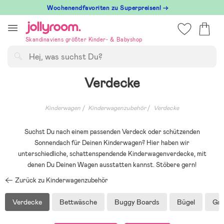
Hoppa
Wochenendfavoriten zu Superpreisen! →
till
innehållet
Skandinaviens größter Kinder- & Babyshop
Suchen
Verdecke
Kinderwagen
Kinderwagenzubehör
Verdecke
Suchst Du nach einem passenden Verdeck oder schützenden
Sonnendach für Deinen Kinderwagen? Hier haben wir
unterschiedliche, schattenspendende Kinderwagenverdecke, mit
denen Du Deinen Wagen ausstatten kannst. Stöbere gern!
Zurück zu Kinderwagenzubehör
Verdecke
Bettwäsche
Buggy Boards
Bügel
Gri