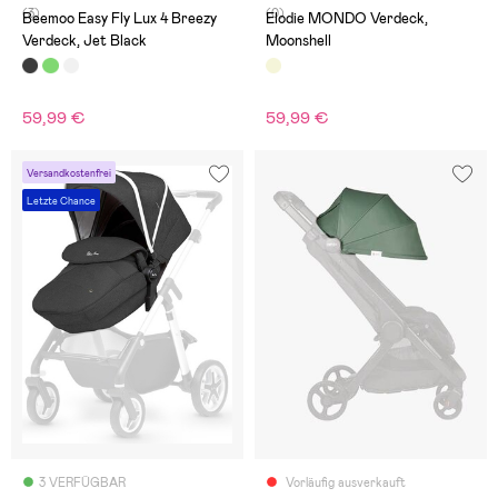
(3)
(0)
Beemoo Easy Fly Lux 4 Breezy
Elodie MONDO Verdeck,
Verdeck, Jet Black
Moonshell
59,99 €
59,99 €
Versandkostenfrei
Letzte Chance
3 VERFÜGBAR
Vorläufig ausverkauft