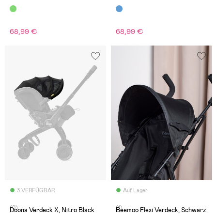
68,99 €
68,99 €
3 VERFÜGBAR
Auf Lager
(0)
(1)
Doona Verdeck X, Nitro Black
Beemoo Flexi Verdeck, Schwarz