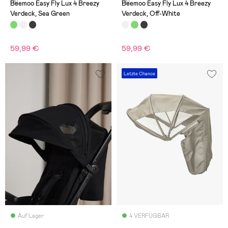
(3)
(3)
Beemoo Easy Fly Lux 4 Breezy
Beemoo Easy Fly Lux 4 Breezy
Verdeck, Sea Green
Verdeck, Off-White
59,99 €
59,99 €
Letzte Chance
Auf Lager
4 VERFÜGBAR