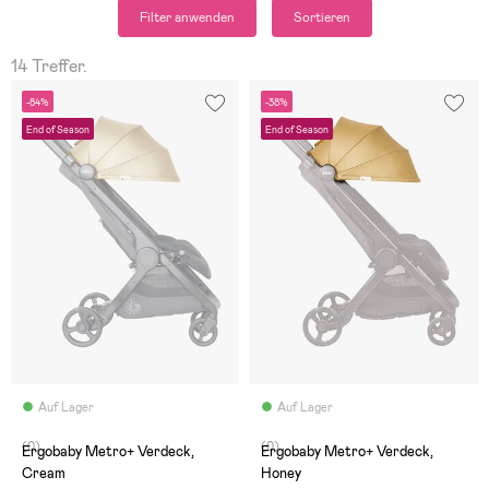
Filter anwenden
Sortieren
14 Treffer.
-84%
-38%
End of Season
End of Season
Auf Lager
Auf Lager
(0)
(0)
Ergobaby Metro+ Verdeck,
Ergobaby Metro+ Verdeck,
Cream
Honey