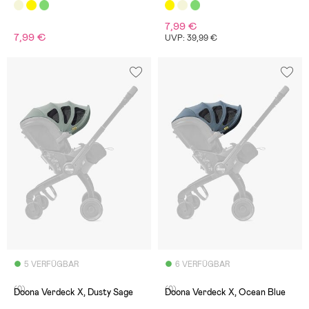
7,99 €
7,99 €
UVP: 39,99 €
5 VERFÜGBAR
6 VERFÜGBAR
(0)
(0)
Doona Verdeck X, Dusty Sage
Doona Verdeck X, Ocean Blue