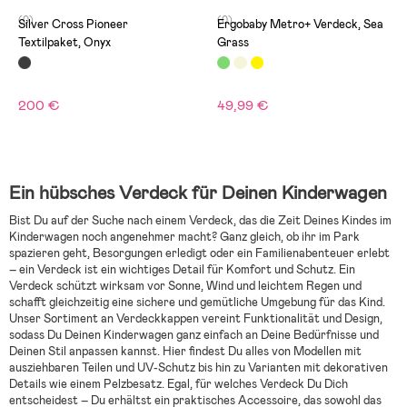
(0)
(0)
Silver Cross Pioneer
Ergobaby Metro+ Verdeck, Sea
Textilpaket, Onyx
Grass
200 €
49,99 €
Ein hübsches Verdeck für Deinen Kinderwagen
Bist Du auf der Suche nach einem Verdeck, das die Zeit Deines Kindes im
Kinderwagen noch angenehmer macht? Ganz gleich, ob ihr im Park
spazieren geht, Besorgungen erledigt oder ein Familienabenteuer erlebt
– ein Verdeck ist ein wichtiges Detail für Komfort und Schutz. Ein
Verdeck schützt wirksam vor Sonne, Wind und leichtem Regen und
schafft gleichzeitig eine sichere und gemütliche Umgebung für das Kind.
Unser Sortiment an Verdeckkappen vereint Funktionalität und Design,
sodass Du Deinen Kinderwagen ganz einfach an Deine Bedürfnisse und
Deinen Stil anpassen kannst. Hier findest Du alles von Modellen mit
ausziehbaren Teilen und UV-Schutz bis hin zu Varianten mit dekorativen
Details wie einem Pelzbesatz. Egal, für welches Verdeck Du Dich
entscheidest – Du erhältst ein praktisches Accessoire, das sowohl das