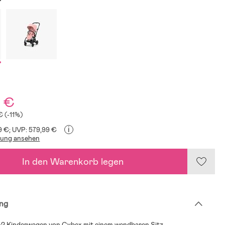
9 €
€ (-11%)
i
9 €;
UVP: 579,99 €
lung ansehen
In den Warenkorb legen
ng
+2 Kinderwagen von Cybex mit einem wendbaren Sitz.