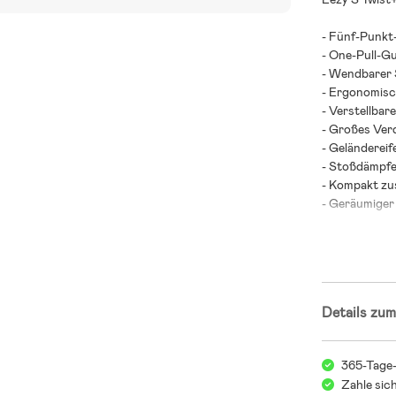
- Fünf-Punkt
- One-Pull-Gu
- Wendbarer 
- Ergonomisch
- Verstellbar
- Großes Ver
- Geländereif
- Stoßdämpfe
- Kompakt z
- Geräumiger
- Travel Syste
- Maximalbela
gerichtet).
- Altersempfe
Details zum
Kinderwage
Kind
365-Tage
Die Wahl eine
Zahle sic