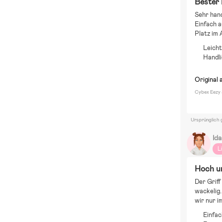
Bester
Sehr hand
Einfach a
Platz im 
Leich
Handl
Original 
Cybex Eezy 
Ursprünglich 
Ida
L
Hoch u
Der Griff
wackelig.
wir nur i
Einfac