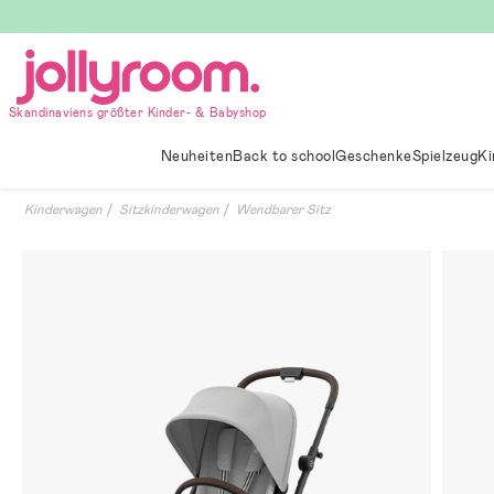
Hoppa
till
innehållet
Skandinaviens größter Kinder- & Babyshop
Neuheiten
Back to school
Geschenke
Spielzeug
Ki
Kinderwagen
Sitzkinderwagen
Wendbarer Sitz