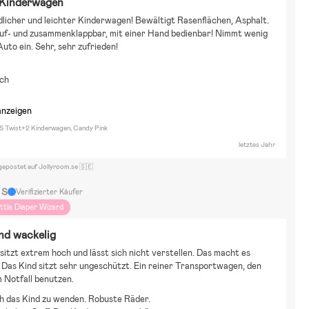
 Kinderwagen
licher und leichter Kinderwagen! Bewältigt Rasenflächen, Asphalt. 
uf- und zusammenklappbar, mit einer Hand bedienbar! Nimmt wenig 
Auto ein. Sehr, sehr zufrieden!
t
ich
anzeigen
S Twist+2 Kinderwagen, Candy Pink
letztes Jahr
gepostet auf Jollyroom.se 🇸🇪
 S
Verifizierter Käufer
ittle Diaper Wizard
nd wackelig
 sitzt extrem hoch und lässt sich nicht verstellen. Das macht es 
 Das Kind sitzt sehr ungeschützt. Ein reiner Transportwagen, den 
m Notfall benutzen.
h das Kind zu wenden. Robuste Räder.