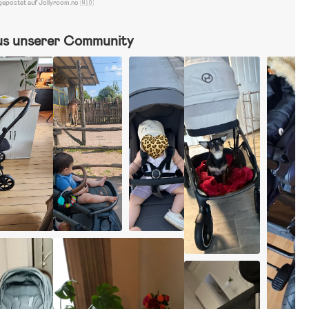
gepostet auf Jollyroom.no 🇳🇴
us unserer Community