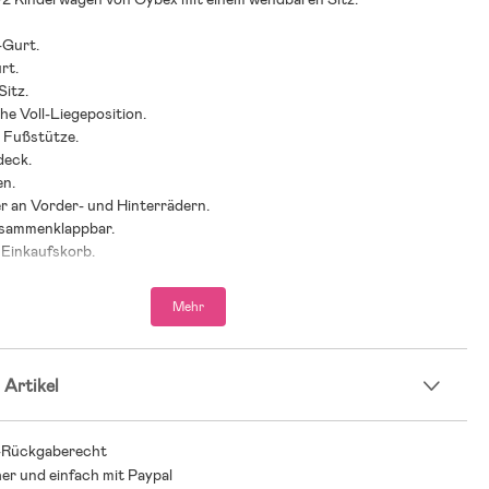
-Gurt.
rt.
Sitz.
e Voll-Liegeposition.
e Fußstütze.
deck.
en.
r an Vorder- und Hinterrädern.
usammenklappbar.
 Einkaufskorb.
m – perfekt für Eltern, die viel unterwegs sind.
stung: 22 kg (nach vorne gerichtet)/ 15 kg (zu den Eltern
Mehr
hlung: ab Geburt.
 Artikel
n-Guide – finde den richtigen Wagen für Dich und Dein
-Rückgaberecht
s Kinderwagens kann bei der Vielzahl an Modellen, Marken und
her und einfach mit Paypal