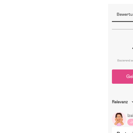
Bewertu
Basierend a
Ge
Relevanz
Iza
J