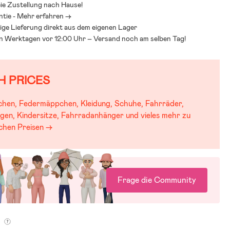
ie Zustellung nach Hause!
erwältigend sein. Unser Kinderwagen-Guide hilft Dir, verschiedene
ntie - Mehr erfahren ->
nderwagen, ihre Sicherheit und praktische Funktionen zu
ige Lieferung direkt aus dem eigenen Lager
Mit dem Guide fällt es leichter, einen Wagen zu finden, der sicher,
an Werktagen vor 12:00 Uhr – Versand noch am selben Tag!
aktisch für Dich und Dein Kind ist.
inderwagenguide
H PRICES
chen, Federmäppchen, Kleidung, Schuhe, Fahrräder,
gen, Kindersitze, Fahrradanhänger und vieles mehr zu
schen Preisen →
Frage die Community
g