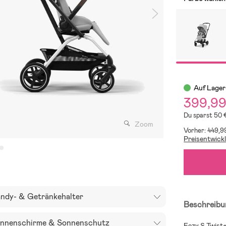
Auf Lager
399,9
Du sparst 50 
Zoom
Vorher: 449,9
Preisentwick
ndy- & Getränkehalter
Beschreibu
nnenschirme & Sonnenschutz
Eezy S Twist