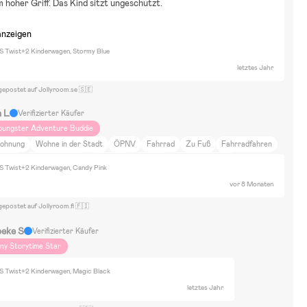
 hoher Griff. Das Kind sitzt ungeschützt.
anzeigen
S Twist+2 Kinderwagen, Stormy Blue
letztes Jahr
gepostet auf Jollyroom.se 🇸🇪
a L
Verifizierter Käufer
oungster Adventure Buddie
ohnung
Wohne in der Stadt
ÖPNV
Fahrrad
Zu Fuß
Fahrradfahren
oggen
Spazierengehen
Skifahren
Training
Neutrale Farben
S Twist+2 Kinderwagen, Candy Pink
aus aufs Land
Tiere und Natur
Essen und Trinken
Zuhause und Garten
vor 8 Monaten
port
Cybex priam
gepostet auf Jollyroom.fi 🇫🇮
beke S
Verifizierter Käufer
iny Storytime Star
S Twist+2 Kinderwagen, Magic Black
letztes Jahr