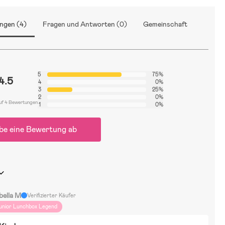
ngen (4)
Fragen und Antworten (0)
Gemeinschaft
5
75%
4.5
4
0%
3
25%
2
0%
uf 4 Bewertungen
1
0%
be eine Bewertung ab
bella M
Verifizierter Käufer
unior Lunchbox Legend