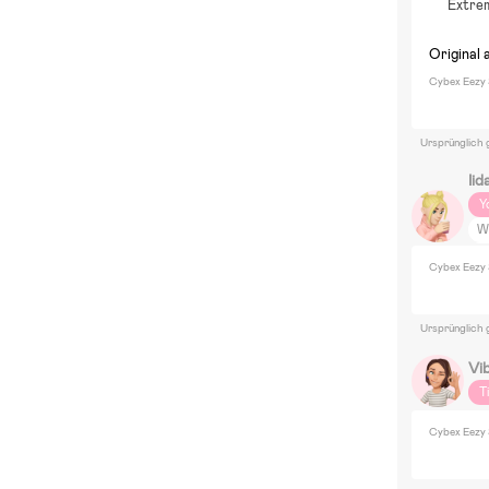
Extrem
Original 
Cybex Eezy 
Ursprünglich 
Iid
Y
W
J
Cybex Eezy 
R
S
Ursprünglich 
Vi
T
Cybex Eezy 