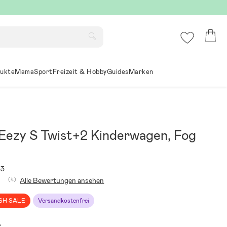
ukte
Mama
Sport
Freizeit & Hobby
Guides
Marken
Eezy S Twist+2 Kinderwagen, Fog
83
(4)
Alle Bewertungen ansehen
SH SALE
Versandkostenfrei
: