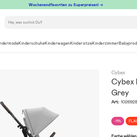
Wochenendfavoriten zu Superpreisen! →
Suchen
ndermode
Kinderschuhe
Kinderwagen
Kindersitze
Kinderzimmer
Babyprod
Cybex
Cybex 
Grey
Art:
102692
-11%
FLA
Farbe wählen