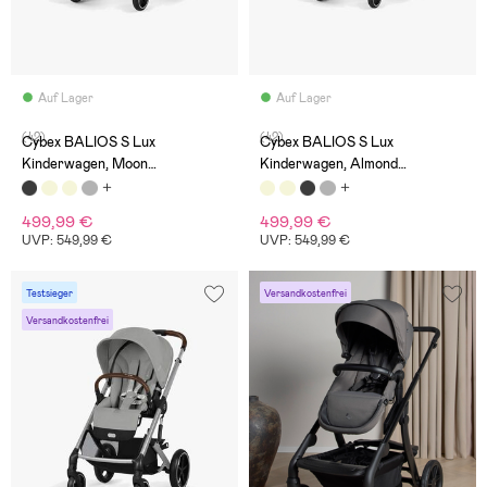
Auf Lager
Auf Lager
(42)
(42)
Cybex BALIOS S Lux
Cybex BALIOS S Lux
Kinderwagen, Moon
Kinderwagen, Almond
Black/Black
Beige/Taupe
499,99 €
499,99 €
UVP: 549,99 €
UVP: 549,99 €
Testsieger
Versandkostenfrei
Versandkostenfrei