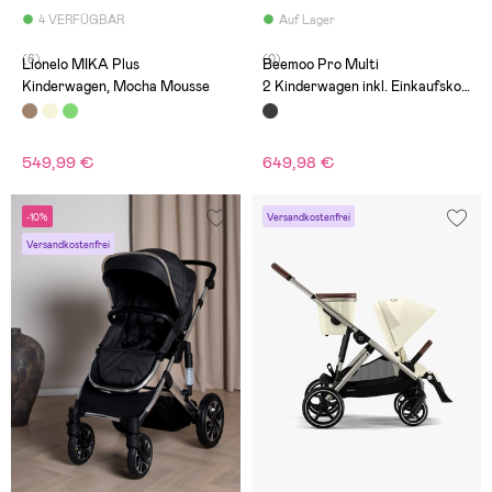
4 VERFÜGBAR
Auf Lager
(6)
(0)
Lionelo MIKA Plus
Beemoo Pro Multi
Kinderwagen, Mocha Mousse
2 Kinderwagen inkl. Einkaufskor
b, Coffee Black
549,99 €
649,98 €
-10%
Versandkostenfrei
Versandkostenfrei