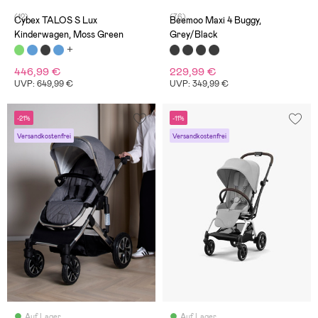
(12)
(76)
Cybex TALOS S Lux
Beemoo Maxi 4 Buggy,
Kinderwagen, Moss Green
Grey/Black
446,99 €
229,99 €
UVP: 649,99 €
UVP: 349,99 €
-21%
-11%
Versandkostenfrei
Versandkostenfrei
Auf Lager
Auf Lager