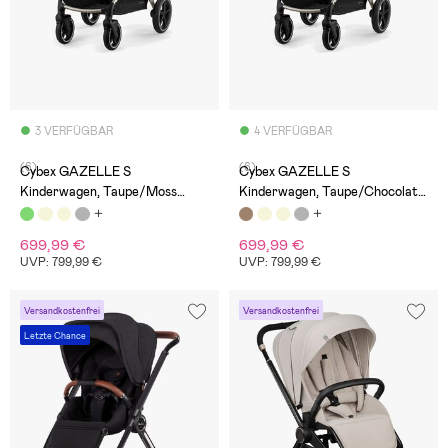
3 VERFÜGBAR
4 VERFÜGBAR
(6)
(6)
Cybex GAZELLE S
Cybex GAZELLE S
Kinderwagen, Taupe/Moss
Kinderwagen, Taupe/Chocolate
Green
Brown
699,99 €
699,99 €
UVP: 799,99 €
UVP: 799,99 €
Versandkostenfrei
Versandkostenfrei
Letzte Chance