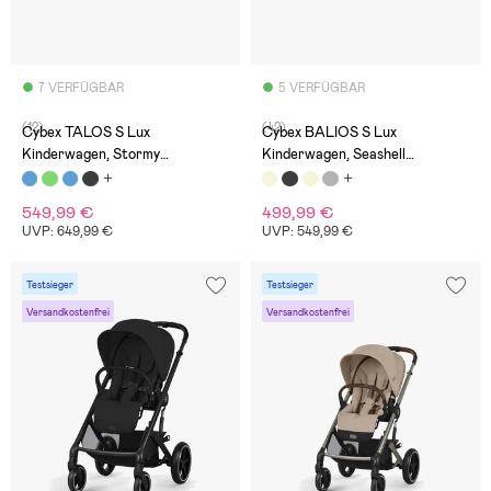
7 VERFÜGBAR
5 VERFÜGBAR
(12)
(42)
Cybex TALOS S Lux
Cybex BALIOS S Lux
Kinderwagen, Stormy
Kinderwagen, Seashell
Blue/Tapue
Beige/Taupe
549,99 €
499,99 €
UVP: 649,99 €
UVP: 549,99 €
Testsieger
Testsieger
Versandkostenfrei
Versandkostenfrei