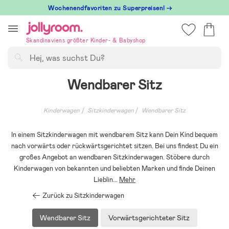
Hoppa
Wochenendfavoriten zu Superpreisen! →
till
innehållet
Skandinaviens größter Kinder- & Babyshop
Suchen
Wendbarer Sitz
Kinderwagen
Sitzkinderwagen
Wendbarer Sitz
In einem Sitzkinderwagen mit wendbarem Sitz kann Dein Kind bequem
nach vorwärts oder rückwärtsgerichtet sitzen. Bei uns findest Du ein
großes Angebot an wendbaren Sitzkinderwagen. Stöbere durch
Kinderwagen von bekannten und beliebten Marken und finde Deinen
Lieblin
...
Mehr
Zurück zu Sitzkinderwagen
Wendbarer Sitz
Vorwärtsgerichteter Sitz