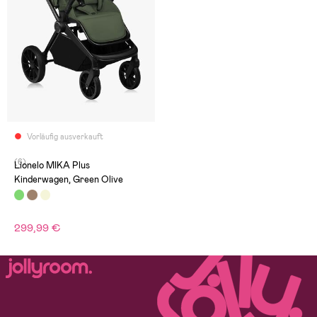
Vorläufig ausverkauft
(6)
Lionelo MIKA Plus
Kinderwagen, Green Olive
299,99 €