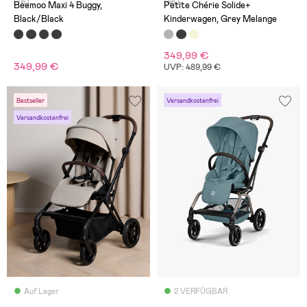
(76)
(46)
Beemoo Maxi 4 Buggy,
Petite Chérie Solide+
Black/Black
Kinderwagen, Grey Melange
349,99 €
349,99 €
UVP: 489,99 €
Bestseller
Versandkostenfrei
Versandkostenfrei
Auf Lager
2 VERFÜGBAR