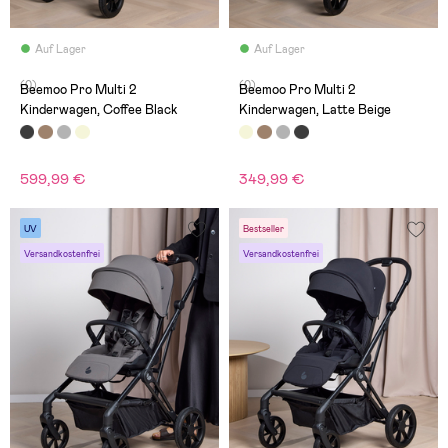
Auf Lager
Auf Lager
(0)
(0)
Beemoo Pro Multi 2
Beemoo Pro Multi 2
Kinderwagen, Coffee Black
Kinderwagen, Latte Beige
599,99 €
349,99 €
UV
Bestseller
Versandkostenfrei
Versandkostenfrei