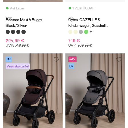
Auf Lager
1 VERFÜGBAR
(76)
(6)
Beemoo Maxi 4 Buggy,
Cybex GAZELLE S
Black/Silver
Kinderwagen, Seashell
Beige/Taupe
224,99 €
749 €
UVP: 349,99 €
UVP: 909,99 €
UV
-42%
Versandkostenfrei
UV