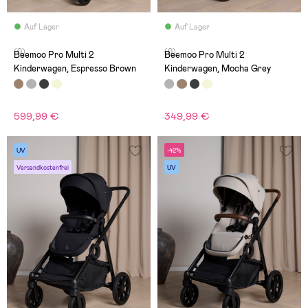
Auf Lager
Auf Lager
(0)
(0)
Beemoo Pro Multi 2
Beemoo Pro Multi 2
Kinderwagen, Espresso Brown
Kinderwagen, Mocha Grey
599,99 €
349,99 €
UV
-42%
Versandkostenfrei
UV