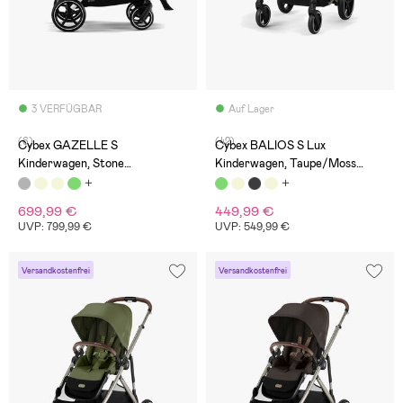
3 VERFÜGBAR
Auf Lager
(6)
(42)
Cybex GAZELLE S
Cybex BALIOS S Lux
Kinderwagen, Stone
Kinderwagen, Taupe/Moss
Grey/Silver
Green
699,99 €
449,99 €
UVP: 799,99 €
UVP: 549,99 €
Versandkostenfrei
Versandkostenfrei