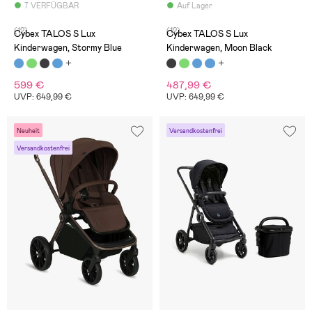
7 VERFÜGBAR
Auf Lager
(12)
(12)
Cybex TALOS S Lux
Cybex TALOS S Lux
Kinderwagen, Stormy Blue
Kinderwagen, Moon Black
599 €
487,99 €
UVP: 649,99 €
UVP: 649,99 €
Neuheit
Versandkostenfrei
Versandkostenfrei