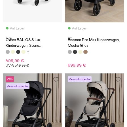
Auf Lager
Auf Lager
(42)
(0)
Cybex BALIOS S Lux
Beemoo Pro Max Kinderwagen,
Kinderwagen, Stone
Mocha Grey
Grey/Silver
499,99 €
699,99 €
UVP: 549,99 €
-36%
Versandkostenfrei
Versandkostenfrei