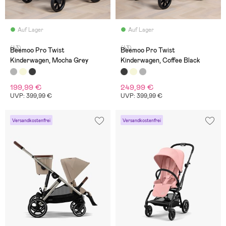
Auf Lager
Auf Lager
(43)
(43)
Beemoo Pro Twist
Beemoo Pro Twist
Kinderwagen, Mocha Grey
Kinderwagen, Coffee Black
199,99 €
249,99 €
UVP: 399,99 €
UVP: 399,99 €
Versandkostenfrei
Versandkostenfrei