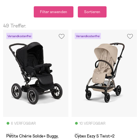
Filter anwenden
Sortieren
49 Treffer.
Versandkostenfrei
Versandkostenfrei
6 VERFÜGBAR
10 VERFÜGBAR
(46)
(1)
Petite Chérie Solide+ Buggy,
Cybex Eezy S Twist+2