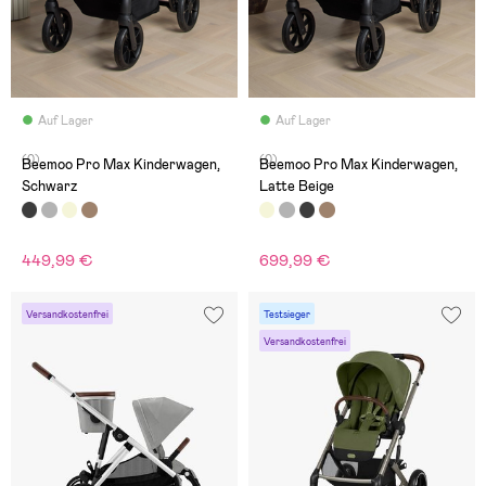
Auf Lager
Auf Lager
(0)
(0)
Beemoo Pro Max Kinderwagen,
Beemoo Pro Max Kinderwagen,
Schwarz
Latte Beige
449,99 €
699,99 €
Versandkostenfrei
Testsieger
Versandkostenfrei