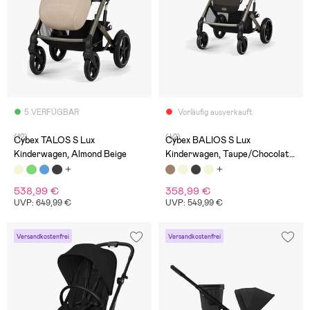
5 VERFÜGBAR
Vorläufig ausverkauft
(12)
(42)
Cybex TALOS S Lux
Cybex BALIOS S Lux
Kinderwagen, Almond Beige
Kinderwagen, Taupe/Chocolate
Brown
538,99 €
358,99 €
UVP: 649,99 €
UVP: 549,99 €
Versandkostenfrei
Versandkostenfrei