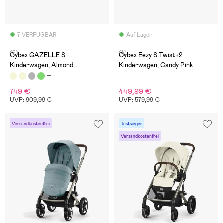
7 VERFÜGBAR
Auf Lager
(6)
(4)
Cybex GAZELLE S
Cybex Eezy S Twist+2
Kinderwagen, Almond
Kinderwagen, Candy Pink
Beige/Taupe
749 €
449,99 €
UVP: 909,99 €
UVP: 579,99 €
Versandkostenfrei
Testsieger
Versandkostenfrei