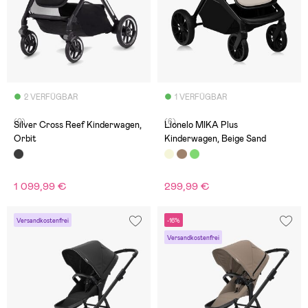
2 VERFÜGBAR
1 VERFÜGBAR
(0)
(6)
Silver Cross Reef Kinderwagen,
Lionelo MIKA Plus
Orbit
Kinderwagen, Beige Sand
1 099,99 €
299,99 €
Versandkostenfrei
-16%
Versandkostenfrei