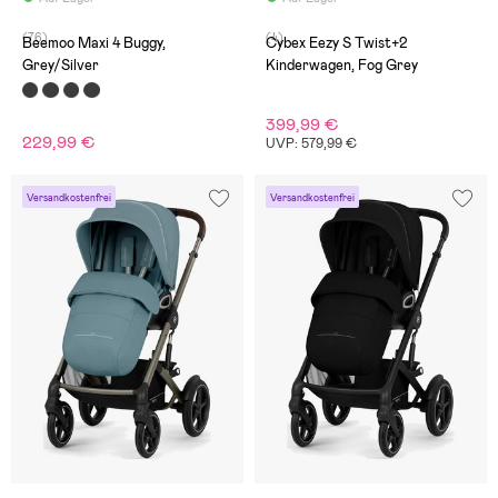
(76)
(4)
Beemoo Maxi 4 Buggy,
Cybex Eezy S Twist+2
Grey/Silver
Kinderwagen, Fog Grey
399,99 €
229,99 €
UVP: 579,99 €
Versandkostenfrei
Versandkostenfrei