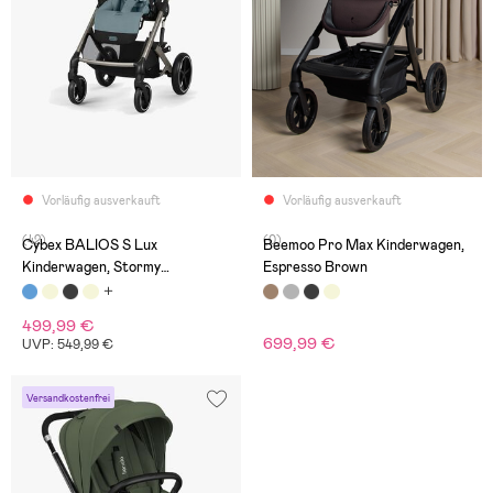
Vorläufig ausverkauft
Vorläufig ausverkauft
(42)
(0)
Cybex BALIOS S Lux
Beemoo Pro Max Kinderwagen,
Kinderwagen, Stormy
Espresso Brown
Blue/Taupe
499,99 €
699,99 €
UVP: 549,99 €
Versandkostenfrei