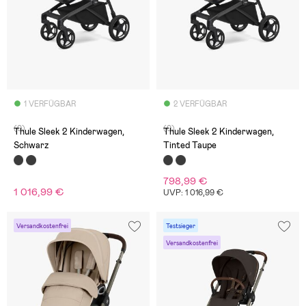
1 VERFÜGBAR
2 VERFÜGBAR
(0)
(0)
Thule Sleek 2 Kinderwagen,
Thule Sleek 2 Kinderwagen,
Schwarz
Tinted Taupe
798,99 €
1 016,99 €
UVP: 1 016,99 €
Versandkostenfrei
Testsieger
Versandkostenfrei