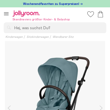
Hoppa
Wochenendfavoriten zu Superpreisen! →
till
innehållet
Skandinaviens größter Kinder- & Babyshop
Suchen
Kinderwagen
Sitzkinderwagen
Wendbarer Sitz