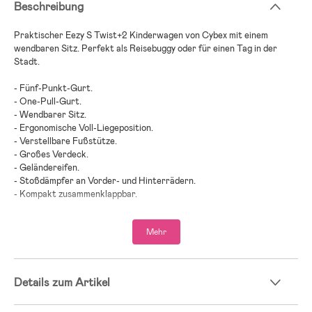
Beschreibung
Praktischer Eezy S Twist+2 Kinderwagen von Cybex mit einem
wendbaren Sitz. Perfekt als Reisebuggy oder für einen Tag in der
Stadt.
- Fünf-Punkt-Gurt.
- One-Pull-Gurt.
- Wendbarer Sitz.
- Ergonomische Voll-Liegeposition.
- Verstellbare Fußstütze.
- Großes Verdeck.
- Geländereifen.
- Stoßdämpfer an Vorder- und Hinterrädern.
- Kompakt zusammenklappbar.
- Geräumiger Einkaufskorb.
- Travel System – perfekt für Eltern, die viel unterwegs sind.
Mehr
- Maximalbelastung: 22 kg (nach vorne gerichtet)/ 15 kg (zu den
Eltern gerichtet).
- Altersempfehlung: ab Geburt.
Details zum Artikel
Kinderwagen-Guide – finde den richtigen Wagen für