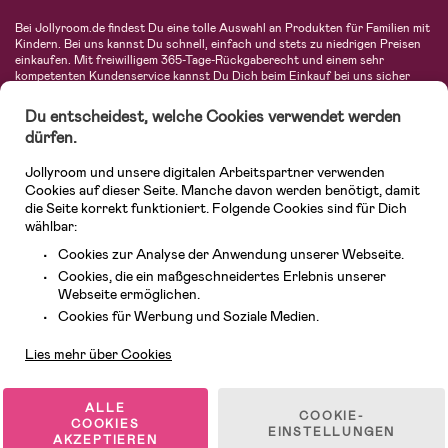
Bei Jollyroom.de findest Du eine tolle Auswahl an Produkten für Familien mit
Kindern. Bei uns kannst Du schnell, einfach und stets zu niedrigen Preisen
einkaufen. Mit freiwilligem 365-Tage-Rückgaberecht und einem sehr
kompetenten Kundenservice kannst Du Dich beim Einkauf bei uns sicher
fühlen. In unserem Sortiment findest Du unter anderem Kinderwagen,
Autositze, Kinder- und Babymode, Produkte für Mütter und eine Menge
Du entscheidest, welche Cookies verwendet werden
fantastischer Einrichtungsgegenstände, Spielsachen, Babyprodukte und
dürfen.
vieles mehr. Wir haben Produkte von bekannten Herstellern wie Britax, Maxi-
Cosi, Hauck, Baby Jogger, Ergobaby, Didriksons, KidKraft, Ergobaby, Philips
Jollyroom und unsere digitalen Arbeitspartner verwenden
Avent, Jack Wolfskin, Cybex, LEGO und vielen mehr. Schau Dich um in
unserer vielfältigen Online-Boutique für Kinder & Babys. Willkommen!
Cookies auf dieser Seite. Manche davon werden benötigt, damit
die Seite korrekt funktioniert. Folgende Cookies sind für Dich
wählbar:
Cookies zur Analyse der Anwendung unserer Webseite.
Cookies, die ein maßgeschneidertes Erlebnis unserer
Webseite ermöglichen.
Kundendienst
Cookies für Werbung und Soziale Medien.
Lies mehr über Cookies
© 2026 Jollyroom GmbH. Alle Rechte vorbehalten.
ALLE
COOKIE-
COOKIES
EINSTELLUNGEN
AKZEPTIEREN