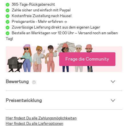
Dich und Dein Kind
365-Tage-Rückgaberecht
Zahle sicher und einfach mit Paypal
Die Wahl eines Kinderwagens kann bei der Vielzahl an Modellen,
Kostenfreie Zustellung nach Hause!
Marken und Funktionen überwältigend sein. Unser Kinderwagen-
Preisgarantie - Mehr erfahren ->
Guide hilft Dir, verschiedene Arten von Kinderwagen, ihre Sicherheit
Zuverlässige Lieferung direkt aus dem eigenen Lager
und praktische Funktionen zu vergleichen. Mit dem Guide fällt es
Bestelle an Werktagen vor 12:00 Uhr – Versand noch am selben
leichter, einen Wagen zu finden, der sicher, bequem und praktisch für
Tag!
Dich und Dein Kind ist.
Frage die Community
Jollyrooms Kinderwagenguide
Bewertung
Preisentwicklung
Hier findest Du alle Zahlungsmöglichkeiten
Hier findest Du alle Lieferoptionen