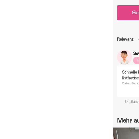
Ge
Relevanz
Se
T
Schnelle 
ästhetisc
Cybex Eezy 
0 Likes
Mehr a