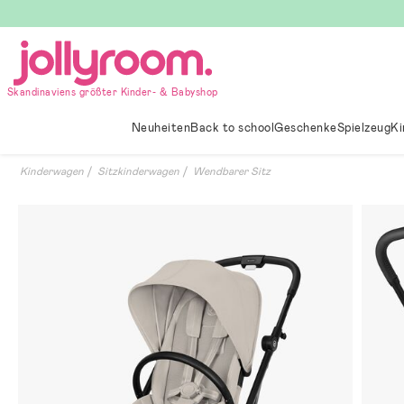
Hoppa
till
innehållet
Skandinaviens größter Kinder- & Babyshop
Neuheiten
Back to school
Geschenke
Spielzeug
Ki
Kinderwagen
Sitzkinderwagen
Wendbarer Sitz