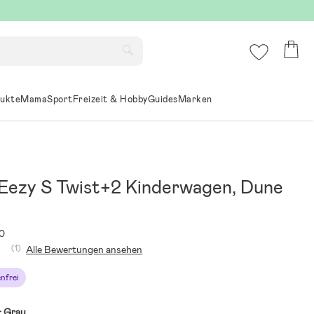
ukte
Mama
Sport
Freizeit & Hobby
Guides
Marken
Eezy S Twist+2 Kinderwagen, Dune
0
(1)
Alle Bewertungen ansehen
nfrei
:
Grau