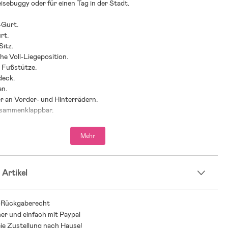
eisebuggy oder für einen Tag in der Stadt.
-Gurt.
rt.
Sitz.
e Voll-Liegeposition.
e Fußstütze.
deck.
en.
r an Vorder- und Hinterrädern.
usammenklappbar.
 Einkaufskorb.
m – perfekt für Eltern, die viel unterwegs sind.
Mehr
stung: 22 kg (nach vorne gerichtet)/ 15 kg (zu den Eltern
 Artikel
hlung: ab Geburt.
n-Guide – finde den richtigen Wagen für Dich und Dein
-Rückgaberecht
her und einfach mit Paypal
s Kinderwagens kann bei der Vielzahl an Modellen, Marken und
ie Zustellung nach Hause!