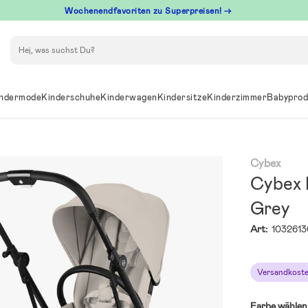
Wochenendfavoriten zu Superpreisen! →
Suchen
ndermode
Kinderschuhe
Kinderwagen
Kindersitze
Kinderzimmer
Babyprod
Cybex
Cybex 
Grey
Art:
1032613
Versandkoste
Farbe wählen