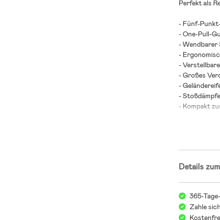
Perfekt als R
- Fünf-Punkt
- One-Pull-Gu
- Wendbarer 
- Ergonomisch
- Verstellbar
- Großes Ver
- Geländereif
- Stoßdämpfe
- Kompakt z
- Geräumiger
- Travel Syste
- Maximalbela
gerichtet).
Details zum
- Altersempfe
Kinderwage
365-Tage
Kind
Zahle sic
Die Wahl eine
Kostenfre