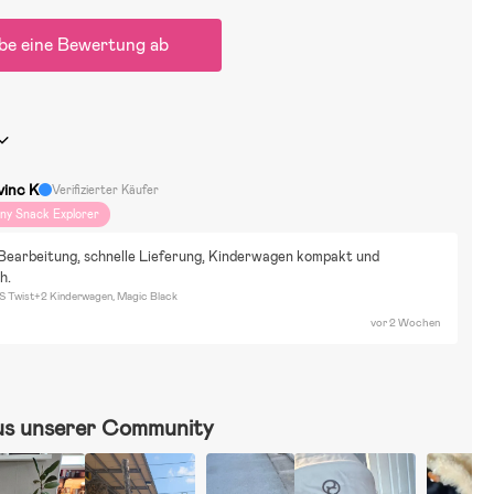
be eine Bewertung ab
vinc K
Verifizierter Käufer
iny Snack Explorer
Bearbeitung, schnelle Lieferung, Kinderwagen kompakt und 
h.
S Twist+2 Kinderwagen, Magic Black
vor 2 Wochen
us unserer Community