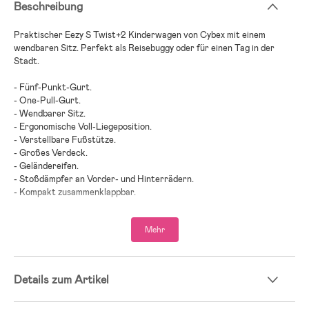
Beschreibung
Praktischer Eezy S Twist+2 Kinderwagen von Cybex mit einem
wendbaren Sitz. Perfekt als Reisebuggy oder für einen Tag in der
Stadt.
- Fünf-Punkt-Gurt.
- One-Pull-Gurt.
- Wendbarer Sitz.
- Ergonomische Voll-Liegeposition.
- Verstellbare Fußstütze.
- Großes Verdeck.
- Geländereifen.
- Stoßdämpfer an Vorder- und Hinterrädern.
- Kompakt zusammenklappbar.
- Geräumiger Einkaufskorb.
- Travel System – perfekt für Eltern, die viel unterwegs sind.
Mehr
- Maximalbelastung: 22 kg (nach vorne gerichtet)/ 15 kg (zu den
Eltern gerichtet).
- Altersempfehlung: ab Geburt.
Details zum Artikel
Kinderwagen-Guide – finde den richtigen Wagen für