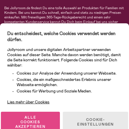
Bei Jollyroom.de findest Du eine tolle Auswahl an Produkten für Familien mit
Kindern. Bei uns kannst Du schnell, einfach und stets zu niedrigen Preisen
einkaufen. Mit freiwilligem 365-Tage-Rückgaberecht und einem sehr
kompetenten Kundenservice kannst Du Dich beim Einkauf bei uns sicher
fühlen. In unserem Sortiment findest Du unter anderem Kinderwagen,
Autositze, Kinder- und Babymode, Produkte für Mütter und eine Menge
Du entscheidest, welche Cookies verwendet werden
fantastischer Einrichtungsgegenstände, Spielsachen, Babyprodukte und
dürfen.
vieles mehr. Wir haben Produkte von bekannten Herstellern wie Britax, Maxi-
Cosi, Hauck, Baby Jogger, Ergobaby, Didriksons, KidKraft, Ergobaby, Philips
Jollyroom und unsere digitalen Arbeitspartner verwenden
Avent, Jack Wolfskin, Cybex, LEGO und vielen mehr. Schau Dich um in
unserer vielfältigen Online-Boutique für Kinder & Babys. Willkommen!
Cookies auf dieser Seite. Manche davon werden benötigt, damit
die Seite korrekt funktioniert. Folgende Cookies sind für Dich
wählbar:
Cookies zur Analyse der Anwendung unserer Webseite.
Cookies, die ein maßgeschneidertes Erlebnis unserer
Webseite ermöglichen.
Kundendienst
Cookies für Werbung und Soziale Medien.
Lies mehr über Cookies
© 2026 Jollyroom GmbH. Alle Rechte vorbehalten.
ALLE
COOKIE-
COOKIES
EINSTELLUNGEN
AKZEPTIEREN