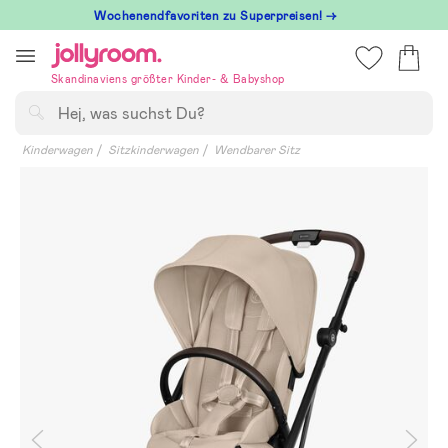
Hoppa
Wochenendfavoriten zu Superpreisen! →
till
innehållet
Skandinaviens größter Kinder- & Babyshop
Suchen
Kinderwagen
Sitzkinderwagen
Wendbarer Sitz