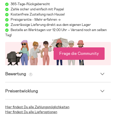
Dich und Dein Kind
365-Tage-Rückgaberecht
Zahle sicher und einfach mit Paypal
Die Wahl eines Kinderwagens kann bei der Vielzahl an Modellen,
Kostenfreie Zustellung nach Hause!
Marken und Funktionen überwältigend sein. Unser Kinderwagen-
Preisgarantie - Mehr erfahren ->
Guide hilft Dir, verschiedene Arten von Kinderwagen, ihre Sicherheit
Zuverlässige Lieferung direkt aus dem eigenen Lager
und praktische Funktionen zu vergleichen. Mit dem Guide fällt es
Bestelle an Werktagen vor 12:00 Uhr – Versand noch am selben
leichter, einen Wagen zu finden, der sicher, bequem und praktisch für
Tag!
Dich und Dein Kind ist.
Frage die Community
Jollyrooms Kinderwagenguide
Bewertung
Preisentwicklung
Hier findest Du alle Zahlungsmöglichkeiten
Hier findest Du alle Lieferoptionen