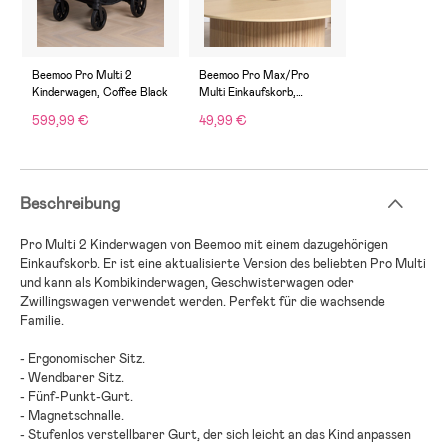
Beemoo Pro Multi 2
Beemoo Pro Max/Pro
Kinderwagen, Coffee Black
Multi Einkaufskorb,
Schwarz
599,99 €
49,99 €
Beschreibung
Pro Multi 2
Kinderwagen
von
Beemoo
mit einem
dazugehörigen
Einkaufskorb
.
Er ist eine aktualisierte Version des beliebten Pro Multi
und kann als Kombikinderwagen, Geschwisterwagen oder
Zwillingswagen verwendet werden
. Perfekt
für die wachsende
Familie
.
-
Ergonomischer Sitz
.
-
Wendbarer Sitz
.
-
Fünf-Punkt-Gurt
.
-
Magnetschnalle
.
-
Stufenlos verstellbarer Gurt, der sich leicht an das Kind anpassen