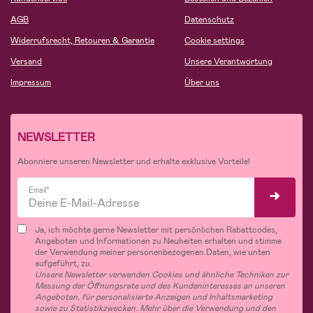
AGB
Datenschutz
Widerrufsrecht, Retouren & Garantie
Cookie settings
Versand
Unsere Verantwortung
Impressum
Über uns
NEWSLETTER
Abonniere unseren Newsletter und erhalte exklusive Vorteile!
Email*
Ja, ich möchte gerne Newsletter mit persönlichen Rabattcodes,
Angeboten und Informationen zu Neuheiten erhalten und stimme
der Verwendung meiner personenbezogenen Daten, wie unten
aufgeführt, zu.
Unsere Newsletter verwenden Cookies und ähnliche Techniken zur
Messung der Öffnungsrate und des Kundeninteresses an unseren
Angeboten, für personalisierte Anzeigen und Inhaltsmarketing
sowie zu Statistikzwecken. Mehr über die Verwendung und den