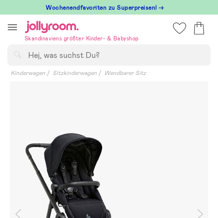
Hoppa
Wochenendfavoriten zu Superpreisen! →
till
innehållet
Skandinaviens größter Kinder- & Babyshop
Suchen
Kinderwagen
Sitzkinderwagen
Wendbarer Sitz