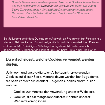
Schutz Deiner personenbezogenen Daten und Cookies kannst Du in
unseren Richtlinien zu
Datenschutz
und
Cookies
lesen. Du kannst
Deine Zustimmung zur Verwendung Deiner personenbezogenen
Daten und Cookies jederzeit widerrufen, indem Du Dich vom
Newsletter abmeldest.
Bei Jollyroom.de findest Du eine tolle Auswahl an Produkten für Familien mit
Kindern. Bei uns kannst Du schnell, einfach und stets zu niedrigen Preisen
einkaufen. Mit freiwilligem 365-Tage-Rückgaberecht und einem sehr
kompetenten Kundenservice kannst Du Dich beim Einkauf bei uns sicher
fühlen. In unserem Sortiment findest Du unter anderem Kinderwagen,
Autositze, Kinder- und Babymode, Produkte für Mütter und eine Menge
Du entscheidest, welche Cookies verwendet werden
fantastischer Einrichtungsgegenstände, Spielsachen, Babyprodukte und
dürfen.
vieles mehr. Wir haben Produkte von bekannten Herstellern wie Britax, Maxi-
Cosi, Hauck, Baby Jogger, Ergobaby, Didriksons, KidKraft, Ergobaby, Philips
Jollyroom und unsere digitalen Arbeitspartner verwenden
Avent, Jack Wolfskin, Cybex, LEGO und vielen mehr. Schau Dich um in
unserer vielfältigen Online-Boutique für Kinder & Babys. Willkommen!
Cookies auf dieser Seite. Manche davon werden benötigt, damit
die Seite korrekt funktioniert. Folgende Cookies sind für Dich
wählbar:
Cookies zur Analyse der Anwendung unserer Webseite.
Cookies, die ein maßgeschneidertes Erlebnis unserer
Webseite ermöglichen.