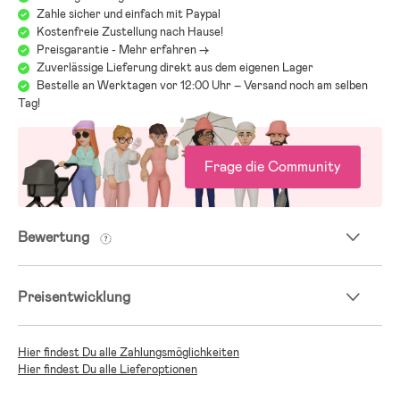
Funktionen kann es schwerfallen, den Überblick zu behalten. Deshalb
Zahle sicher und einfach mit Paypal
verweisen wir gerne auf unseren Kinderwagenguide, der Dir dabei
Kostenfreie Zustellung nach Hause!
helfen soll, genau den Wagen zu finden, der zu Euch und Euren
Preisgarantie - Mehr erfahren ->
Anforderungen passt:
Zuverlässige Lieferung direkt aus dem eigenen Lager
Jollyrooms Kinderwagenguide
Bestelle an Werktagen vor 12:00 Uhr – Versand noch am selben
Tag!
Frage die Community
Bewertung
Preisentwicklung
Hier findest Du alle Zahlungsmöglichkeiten
Hier findest Du alle Lieferoptionen