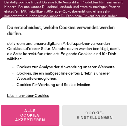
Bei Jollyroom.de findest Du eine tolle Auswahl an Produkten für Familien mit
Kindern. Bei uns kannst Du schnell, einfach und stets zu niedrigen Preisen
einkaufen. Mit freiwilligem 365-Tage-Rückgaberecht und einem sehr
kompetenten Kundenservice kannst Du Dich beim Einkauf bei uns sicher
fühlen. In unserem Sortiment findest Du unter anderem Kinderwagen,
Autositze, Kinder- und Babymode, Produkte für Mütter und eine Menge
Du entscheidest, welche Cookies verwendet werden
fantastischer Einrichtungsgegenstände, Spielsachen, Babyprodukte und
dürfen.
vieles mehr. Wir haben Produkte von bekannten Herstellern wie Britax, Maxi-
Cosi, Hauck, Baby Jogger, Ergobaby, Didriksons, KidKraft, Ergobaby, Philips
Jollyroom und unsere digitalen Arbeitspartner verwenden
Avent, Jack Wolfskin, Cybex, LEGO und vielen mehr. Schau Dich um in
unserer vielfältigen Online-Boutique für Kinder & Babys. Willkommen!
Cookies auf dieser Seite. Manche davon werden benötigt, damit
die Seite korrekt funktioniert. Folgende Cookies sind für Dich
wählbar:
Cookies zur Analyse der Anwendung unserer Webseite.
Cookies, die ein maßgeschneidertes Erlebnis unserer
Webseite ermöglichen.
Kundendienst
Cookies für Werbung und Soziale Medien.
Lies mehr über Cookies
© 2026 Jollyroom GmbH. Alle Rechte vorbehalten.
ALLE
COOKIE-
COOKIES
EINSTELLUNGEN
AKZEPTIEREN