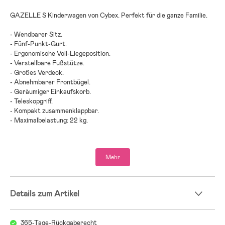
GAZELLE S Kinderwagen von Cybex. Perfekt für die ganze Familie.
- Wendbarer Sitz.
- Fünf-Punkt-Gurt.
- Ergonomische Voll-Liegeposition.
- Verstellbare Fußstütze.
- Großes Verdeck.
- Abnehmbarer Frontbügel.
- Geräumiger Einkaufskorb.
- Teleskopgriff.
- Kompakt zusammenklappbar.
- Maximalbelastung: 22 kg.
- Kaufe einen zusätzlichen Sitz oder eine Babywanne, um den
Kinderwagen in einen Geschwister- oder Zwillingswagen zu
Mehr
verwandeln.
- Enthalten: Einkaufskorb.
- Altersempfehlung: ab 6 Monaten.
Details zum Artikel
Wir bei Jollyroom wissen, wie schwer es sein kann, den richtigen
Kinderwagen zu finden! Beim Kinderwagenkauf gibt es einiges zu
beachten und bei all den verschiedenen Modellen, Marken und
365-Tage-Rückgaberecht