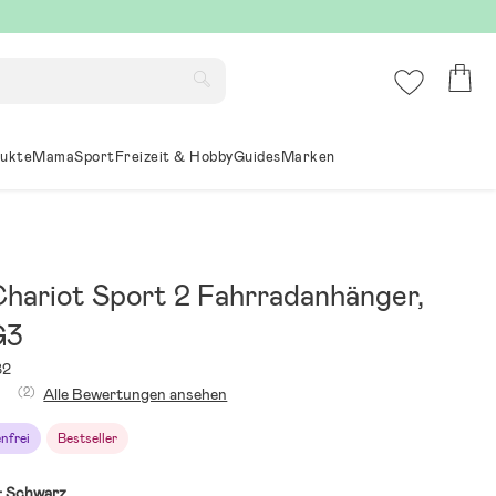
ukte
Mama
Sport
Freizeit & Hobby
Guides
Marken
Chariot Sport 2 Fahrradanhänger,
G3
82
(2)
Alle Bewertungen ansehen
nfrei
Bestseller
:
Schwarz