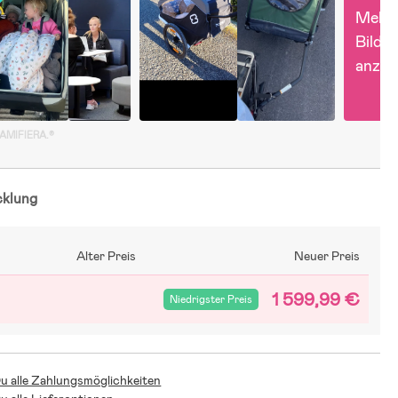
Mehr 
Bilder 
anzei
GAMIFIERA.®
cklung
Alter Preis
Neuer Preis
1 599,99 €
Niedrigster Preis
Du alle Zahlungsmöglichkeiten