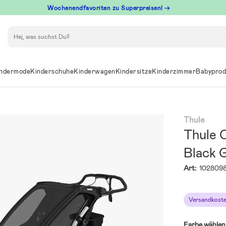
Wochenendfavoriten zu Superpreisen! →
Suchen
ndermode
Kinderschuhe
Kinderwagen
Kindersitze
Kinderzimmer
Babyprod
Thule
Thule 
Black 
Art:
102809
Versandkoste
Farbe wählen