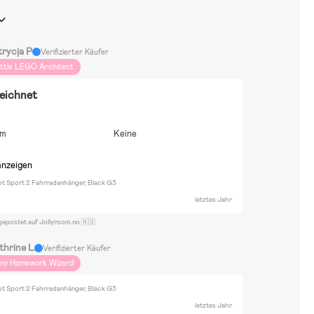
trycja P
Verifizierter Käufer
ittle LEGO Architect
eichnet
em
Keine
anzeigen
ot Sport 2 Fahrradanhänger, Black G3
letztes Jahr
gepostet auf Jollyroom.no 🇳🇴
thrine L
Verifizierter Käufer
iny Homework Wizard
ot Sport 2 Fahrradanhänger, Black G3
letztes Jahr