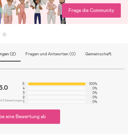
Frage die Community
g
ngen (2)
Fragen und Antworten (0)
Gemeinschaft
5
100%
5.0
4
0%
3
0%
2
0%
uf 2 Bewertungen
1
0%
be eine Bewertung ab