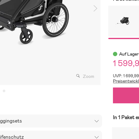
Auf Lager
1 599,
UVP: 1 699,9
Zoom
Preisentwick
In 1 Paket 
ggingsets
ifenschutz