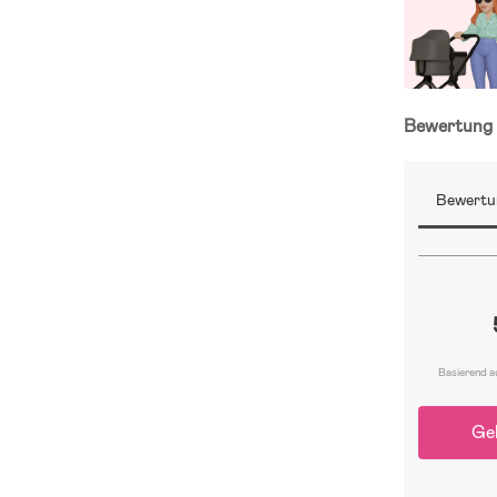
Bewertun
Bewertu
Basierend a
Ge