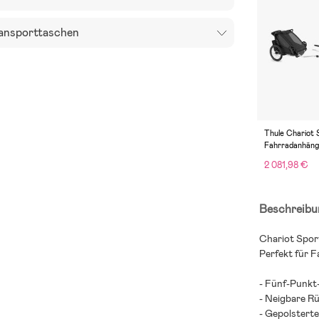
ansporttaschen
Thule Chariot 
Fahrradanhänge
Skiset, Black 
2 081,98 €
Beschreibu
Chariot Spor
Perfekt für F
- Fünf-Punkt
- Neigbare R
- Gepolsterte