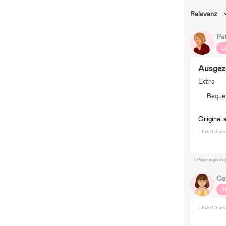
Relevanz
Pa
L
Ausgez
Extra
Bequ
Original 
Thule Chari
Ursprünglich 
Ca
T
Thule Chari