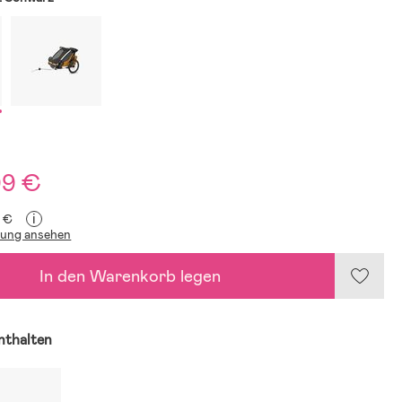
99 €
i
9 €
lung ansehen
In den Warenkorb legen
enthalten