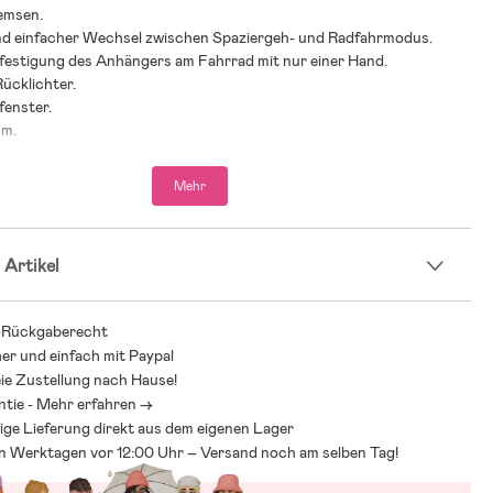
emsen.
und einfacher Wechsel zwischen Spaziergeh- und Radfahrmodus.
efestigung des Anhängers am Fahrrad mit nur einer Hand.
Rücklichter.
fenster.
um.
nstallieren.
ch zusammenklappt und auf Reisen mitgenommen werden.
Mehr
r hat einen integrierten Regenschutz und ein Insektennetz.
ei Kinder.
stung: pro Sitz 22 kg.
 Artikel
 Fahrrad-Kit, Spaziergeh-Set, Sonnenschutz.
ehlung: ab 9 Monaten.
-Rückgaberecht
her und einfach mit Paypal
ie Zustellung nach Hause!
ntie - Mehr erfahren ->
ige Lieferung direkt aus dem eigenen Lager
an Werktagen vor 12:00 Uhr – Versand noch am selben Tag!