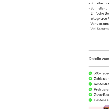
- Scheibenbr
- Schneller 
- Einfache B
- Integrierte 
- Ventilations
- Viel Staura
- Einfach zu i
- Kann einfa
- Der Anhänge
- Platz für zw
- Maximalbela
Details zum
- Enthalten:
- Altersempf
365-Tage
Zahle sic
Kostenfre
Preisgara
Zuverläss
Bestelle 