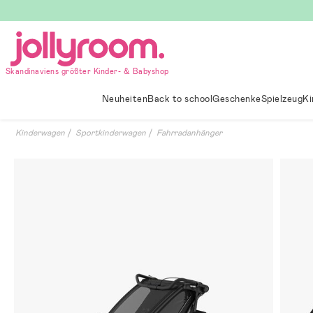
Hoppa
till
innehållet
Skandinaviens größter Kinder- & Babyshop
Neuheiten
Back to school
Geschenke
Spielzeug
Ki
Kinderwagen
Sportkinderwagen
Fahrradanhänger