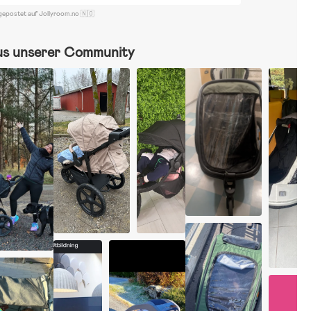
gepostet auf Jollyroom.no 🇳🇴
us unserer Community