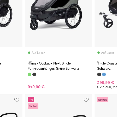
Auf Lager
Auf Lager
(0)
(0)
e
Hamax Outback Next Single
Thule Coast
Fahrradanhänger, Grün/Schwarz
Schwarz
398,99 €
949,99 €
UVP: 399,95
-11%
Neuheit
Neuheit