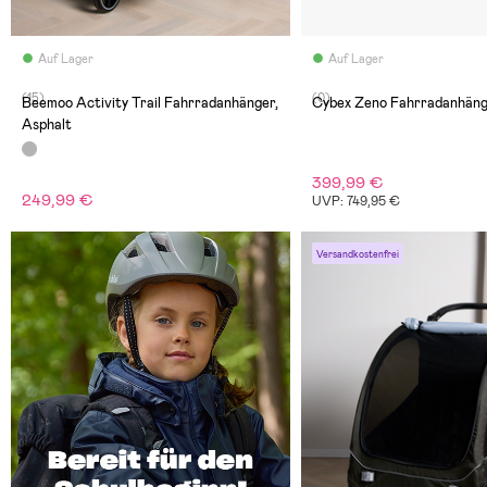
Auf Lager
Auf Lager
(15)
(0)
Beemoo Activity Trail Fahrradanhänger,
Cybex Zeno Fahrradanhäng
Asphalt
399,99 €
249,99 €
UVP: 749,95 €
Versandkostenfrei