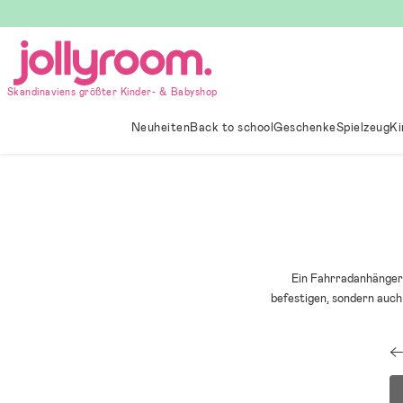
Hoppa
till
innehållet
Skandinaviens größter Kinder- & Babyshop
Neuheiten
Back to school
Geschenke
Spielzeug
Ki
Ein Fahrradanhänger 
befestigen, sondern auc