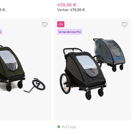
439,98 €
98 €
Vorher: 479,98 €
-5%
i
Versandkostenfrei
Auf Lager