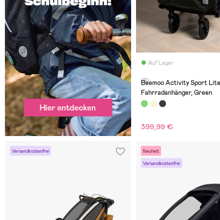
Auf Lager
(9)
Beemoo Activity Sport Lit
Fahrradanhänger, Green
399,99 €
Versandkostenfrei
Neuheit
Versandkostenfrei