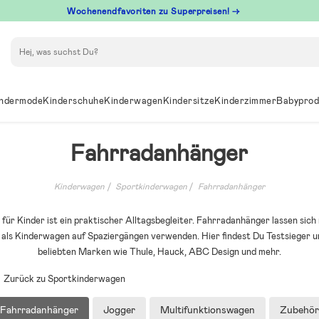
Wochenendfavoriten zu Superpreisen! →
Suchen
ndermode
Kinderschuhe
Kinderwagen
Kindersitze
Kinderzimmer
Babyprod
Fahrradanhänger
Kinderwagen
Sportkinderwagen
Fahrradanhänger
für Kinder ist ein praktischer Alltagsbegleiter. Fahrradanhänger lassen sich
h als Kinderwagen auf Spaziergängen verwenden. Hier findest Du Testsieger 
beliebten Marken wie Thule, Hauck, ABC Design und mehr.
Zurück zu Sportkinderwagen
Fahrradanhänger
Jogger
Multifunktionswagen
Zubehör