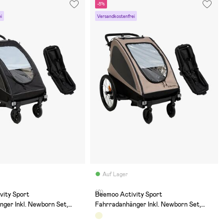
-8%
i
Versandkostenfrei
Auf Lager
(0)
vity Sport
Beemoo Activity Sport
ger Inkl. Newborn Set,
Fahrradanhänger Inkl. Newborn Set,
Beige