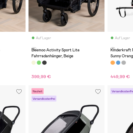
Auf Lager
Auf Lager
(9)
(3)
e
Beemoo Activity Sport Lite
Kinderkraft
Fahrradanhänger, Beige
Sunny Oran
399,99 €
449,99 €
Neuheit
Versandkostenfre
Versandkostenfrei