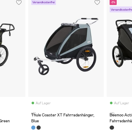
Versandkostenfrei
-8%
Versandkostenfre
Auf Lager
Auf Lager
(0)
(0)
Thule Coaster XT Fahrradanhänger,
Beemoo Acti
 Green
Blue
Fahrradanhän
Black