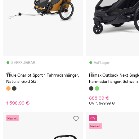
3 VERFÜGBAR
Auf Lager
(0)
(0)
Thule Chariot Sport 1 Fahrradanhänger,
Hamax Outback Next Singl
Natural Gold G3
Fahrradanhänger, Schwarz
888,99 €
1 598,99 €
UVP: 949,99 €
Neuheit
-11%
Neuheit