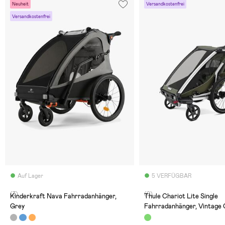
Neuheit
Versandkostenfrei
Versandkostenfrei
Auf Lager
5 VERFÜGBAR
(3)
(0)
Kinderkraft Nava Fahrradanhänger,
Thule Chariot Lite Single
Grey
Fahrradanhänger, Vintage