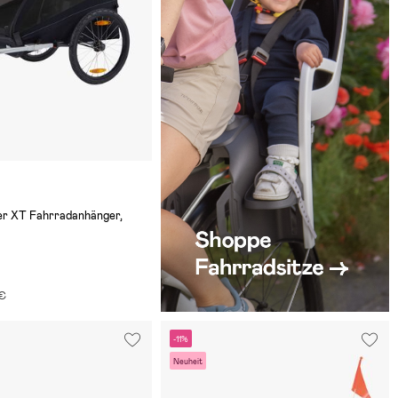
er XT Fahrradanhänger,
 €
-11%
Neuheit