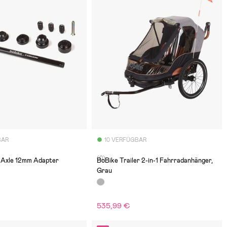
BAR
10 VERFÜGBAR
(0)
 Axle 12mm Adapter
BoBike Trailer 2-in-1 Fahrradanhänger,
Grau
535,99 €