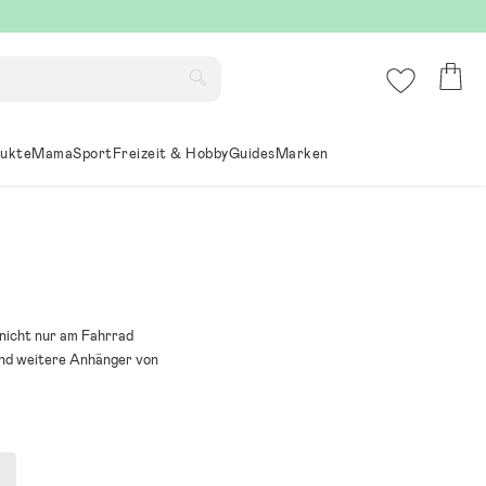
ukte
Mama
Sport
Freizeit & Hobby
Guides
Marken
 nicht nur am Fahrrad
und weitere Anhänger von