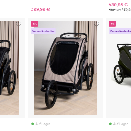
439,98 €
399,99 €
Vorher: 479,
-8%
-8%
Versandkostenfrei
Versandkostenfre
Auf Lager
Auf Lager