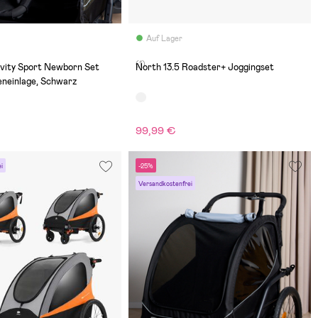
Auf Lager
(1)
vity Sport Newborn Set
North 13.5 Roadster+ Joggingset
neinlage, Schwarz
99,99 €
i
-25%
Versandkostenfrei