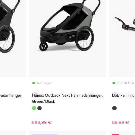
Auf Lager
2 VERFÜG
(0)
(0)
adanhänger,
Hamax Outback Next Fahrradanhänger,
BoBike Thru
Green/Black
888,99 €
89,99 €