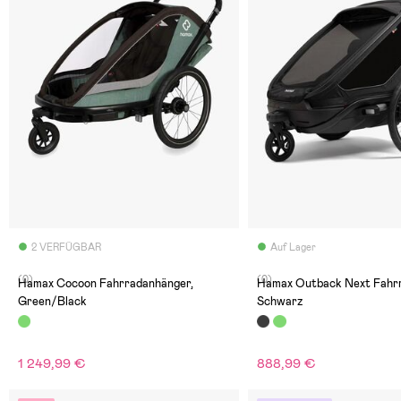
2 VERFÜGBAR
Auf Lager
(0)
(0)
Hamax Cocoon Fahrradanhänger,
Hamax Outback Next Fahrr
Green/Black
Schwarz
1 249,99 €
888,99 €