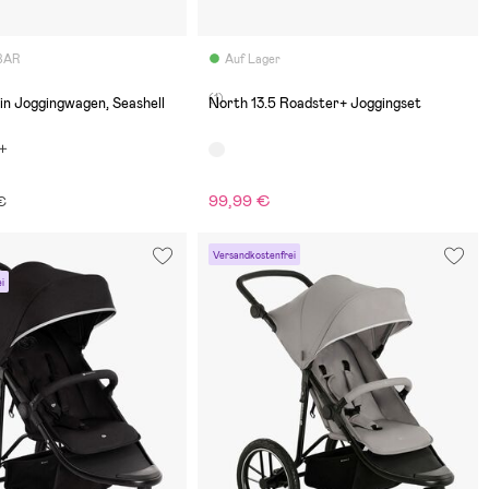
BAR
Auf Lager
(1)
in Joggingwagen, Seashell
North 13.5 Roadster+ Joggingset
99,99 €
 €
Versandkostenfrei
i