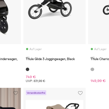
Auf Lager
Auf Lager
(0)
(11)
kinderwagen,
Thule Glide 3 Joggingwagen, Black
Thule Chario
749 €
149,99 €
UVP: 831,99 €
Versandkostenfrei