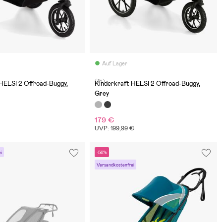
Auf Lager
(15)
HELSI 2 Offroad-Buggy,
Kinderkraft HELSI 2 Offroad-Buggy,
Grey
179 €
UVP: 199,99 €
i
-56%
Versandkostenfrei