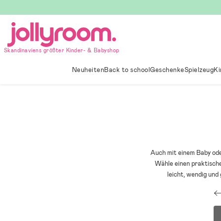
Hoppa
till
innehållet
Skandinaviens größter Kinder- & Babyshop
Neuheiten
Back to school
Geschenke
Spielzeug
Ki
Auch mit einem Baby ode
Wähle einen praktisch
leicht, wendig und