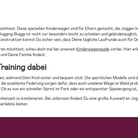
möchtest. Diese speziellen Kinderwagen sind für Eltern gemacht, die Joggen li
n Jogging-Buggy ist nicht nur besonders leicht zu schieben und geländetaugli
nstruktion kannst Du sicher sein, dass Deine tägliche Laufrunde auch für De
ren möchtest, schau doch mal bei unserem
Kinderwagenguide
vorbei. Hier er
und Deine Familie findest.
raining dabei
n, während Dein Kind sicher und bequem sitzt. Die sportlichen Modelle sind d
 und die exzellente Federung sorgen dafür, dass auch unebene Wege im Wald 
b es nun ein schneller Sprint im Park oder ein entspannter Spaziergang ist,
amilienzeit zu kombinieren. Bei Jollyroom findest Du eine große Auswahl an
erlebnis bieten.