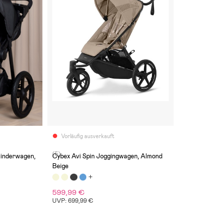
Vorläufig ausverkauft
(5)
kinderwagen,
Cybex Avi Spin Joggingwagen, Almond
Beige
599,99 €
UVP: 699,99 €