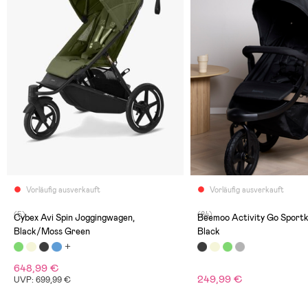
Vorläufig ausverkauft
Vorläufig ausverkauft
(5)
(84)
Cybex Avi Spin Joggingwagen,
Beemoo Activity Go Sport
Black/Moss Green
Black
648,99 €
249,99 €
UVP: 699,99 €