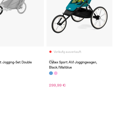
Vorläufig ausverkauft
(18)
t Jogging-Set Double
Cybex Sport AVI Joggingwagen,
Black/Maliblue
299,99 €