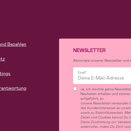
und Bezahlen
NEWSLETTER
utz
Abonniere unseren Newsletter und er
tings
Email*
rantwortung
Ja, ich möchte gerne Newslette
Neuheiten erhalten und stimme
aufgeführt, zu.
Unsere Newsletter verwenden C
des Kundeninteresses an unsere
sowie zu Statistikzwecken. Me
Daten und Cookies kannst Du in
Deine Zustimmung zur Verwend
widerrufen, indem Du Dich vom