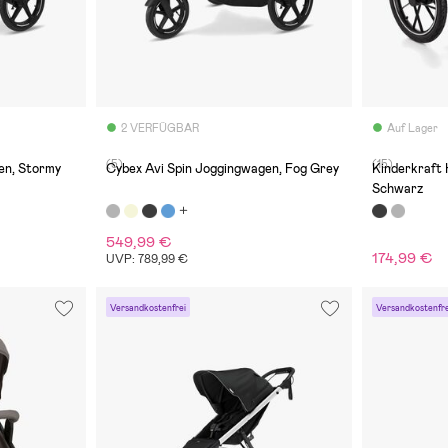
2 VERFÜGBAR
Auf Lager
(5)
(15)
en, Stormy
Cybex Avi Spin Joggingwagen, Fog Grey
Kinderkraft 
Schwarz
549,99 €
174,99 €
UVP: 789,99 €
Versandkostenfrei
Versandkostenfre