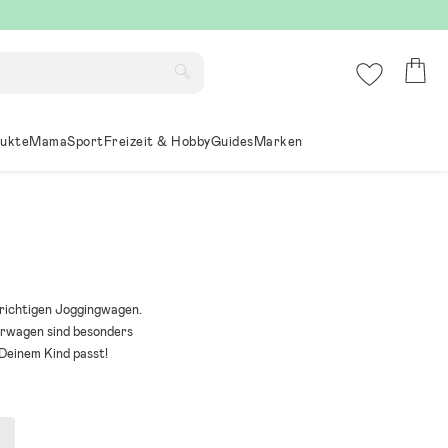
ukte
Mama
Sport
Freizeit & Hobby
Guides
Marken
 richtigen Joggingwagen.
erwagen sind besonders
 Deinem Kind passt!