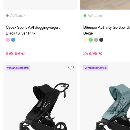
Auf Lager
Auf Lager
(18)
(84)
Cybex Sport AVI Joggingwagen,
Beemoo Activity Go Sport
Black/Silver Pink
Beige
299,99 €
249,99 €
Versandkostenfrei
Versandkostenfrei