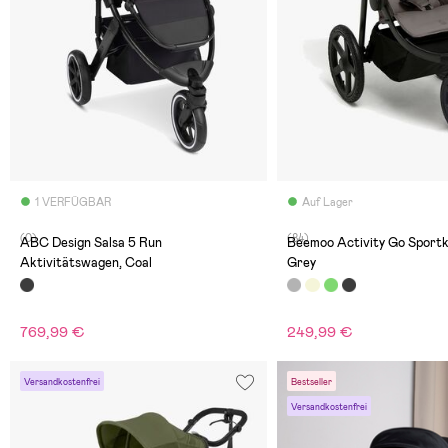
1 VERFÜGBAR
Auf Lager
(0)
(84)
ABC Design Salsa 5 Run
Beemoo Activity Go Sport
Aktivitätswagen, Coal
Grey
769,99 €
249,99 €
Versandkostenfrei
Bestseller
Versandkostenfrei