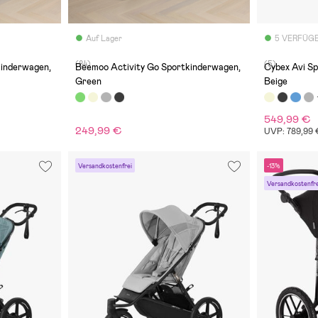
Auf Lager
5 VERFÜG
(84)
(5)
kinderwagen,
Beemoo Activity Go Sportkinderwagen,
Cybex Avi Sp
Green
Beige
549,99 €
249,99 €
UVP: 789,99
Versandkostenfrei
-13%
Versandkostenfre