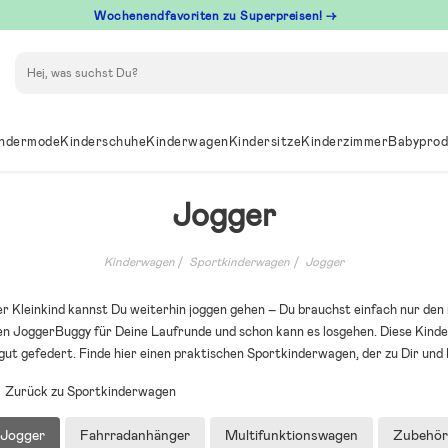
Wochenendfavoriten zu Superpreisen! →
Suchen
ndermode
Kinderschuhe
Kinderwagen
Kindersitze
Kinderzimmer
Babyprod
Jogger
Kinderwagen
Sportkinderwagen
Jogger
r Kleinkind kannst Du weiterhin joggen gehen – Du brauchst einfach nur den
en JoggerBuggy für Deine Laufrunde und schon kann es losgehen. Diese Kind
 gut gefedert. Finde hier einen praktischen Sportkinderwagen, der zu Dir und
Zurück zu Sportkinderwagen
Jogger
Fahrradanhänger
Multifunktionswagen
Zubehör