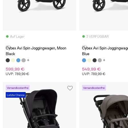
Auf Lager
3 VERFÜGBAR
(5)
(5)
Cybex Avi Spin Joggingwagen, Moon
Cybex Avi Spin Joggingwag
Black
Blue
599,99 €
549,99 €
UVP: 789,99 €
UVP: 789,99 €
Versandkostenfrei
Versandkostenfrei
Letzte Chance