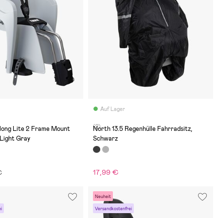
Auf Lager
(2)
long Lite 2 Frame Mount
North 13.5 Regenhülle Fahrradsitz,
 Light Gray
Schwarz
17,99 €
€
Neuheit
i
Versandkostenfrei