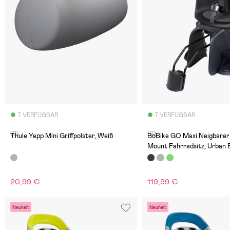
7 VERFÜGBAR
7 VERFÜGBAR
(0)
(0)
Thule Yepp Mini Griffpolster, Weiß
BoBike GO Maxi Neigbarer
Mount Fahrradsitz, Urban 
20,99 €
119,99 €
Neuheit
Neuheit