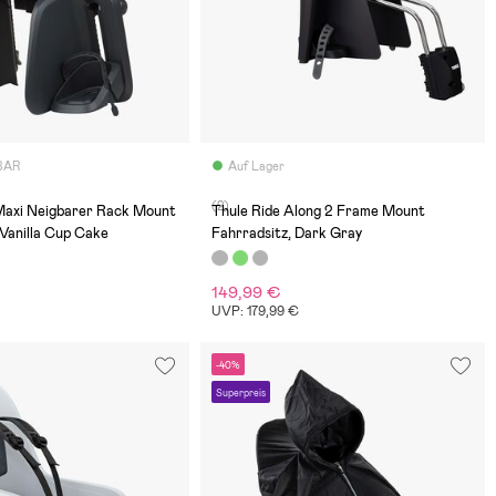
BAR
Auf Lager
(2)
axi Neigbarer Rack Mount
Thule Ride Along 2 Frame Mount
 Vanilla Cup Cake
Fahrradsitz, Dark Gray
149,99 €
UVP: 179,99 €
-40%
Superpreis