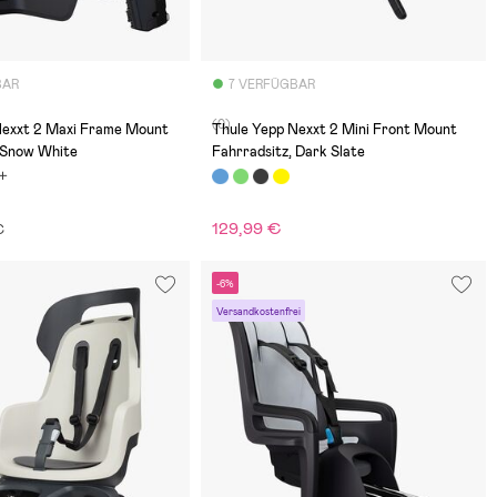
BAR
7 VERFÜGBAR
(0)
Nexxt 2 Maxi Frame Mount
Thule Yepp Nexxt 2 Mini Front Mount
, Snow White
Fahrradsitz, Dark Slate
129,99 €
€
-6%
Versandkostenfrei