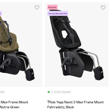
Neuheit
i
Versandkostenfrei
BAR
5 VERFÜGBAR
(0)
2 Maxi Frame Mount
Thule Yepp Nexxt 2 Maxi Frame Mount
 Nutria Green
Fahrradsitz, Black