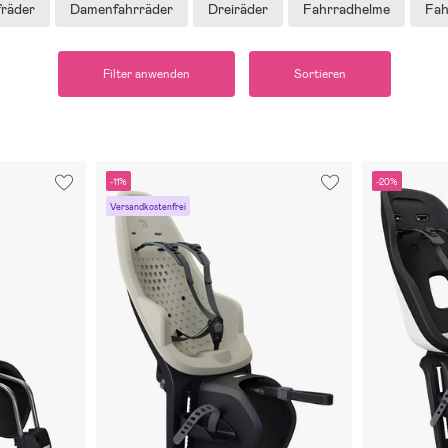
fräder
Damenfahrräder
Dreiräder
Fahrradhelme
Fah
Filter anwenden
Sortieren
-11%
-20%
Versandkostenfrei