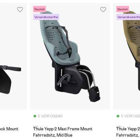
Neuheit
Neuheit
Versandkostenfrei
Versandkostenfre
5 VERFÜGBAR
5 VERFÜG
(0)
(0)
Rack Mount
Thule Yepp 2 Maxi Frame Mount
Thule Yepp 
Fahrradsitz, Mid Blue
Fahrradsitz,