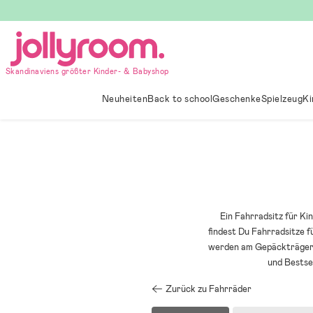
Hoppa
till
innehållet
Skandinaviens größter Kinder- & Babyshop
Neuheiten
Back to school
Geschenke
Spielzeug
Ki
Ein Fahrradsitz für Ki
findest Du Fahrradsitze f
werden am Gepäckträger, 
und Bestse
Zurück zu Fahrräder