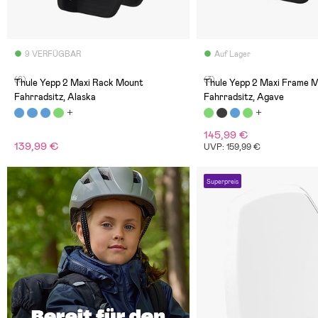
9 VERFÜGBAR
Auf Lager
(6)
(3)
Thule Yepp 2 Maxi Rack Mount
Thule Yepp 2 Maxi Frame 
Fahrradsitz, Alaska
Fahrradsitz, Agave
145,99 €
139,99 €
UVP: 159,99 €
Superpreis