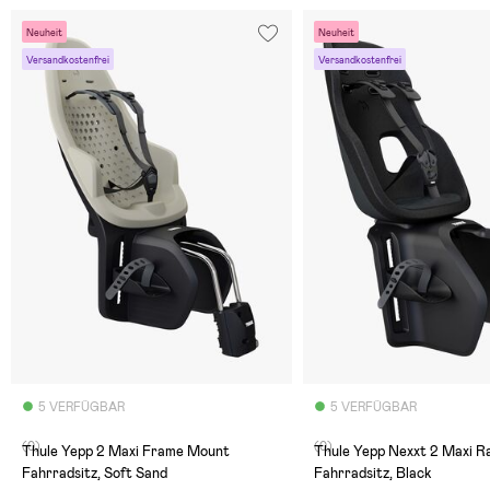
Neuheit
Neuheit
Versandkostenfrei
Versandkostenfrei
5 VERFÜGBAR
5 VERFÜGBAR
(0)
(0)
Thule Yepp 2 Maxi Frame Mount
Thule Yepp Nexxt 2 Maxi 
Fahrradsitz, Soft Sand
Fahrradsitz, Black