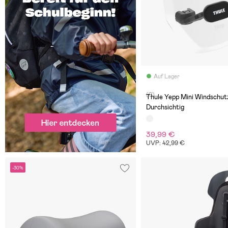
Auf Lager
(0)
Thule Yepp Mini Windschut
Durchsichtig
39,99 €
UVP: 42,99 €
-30%