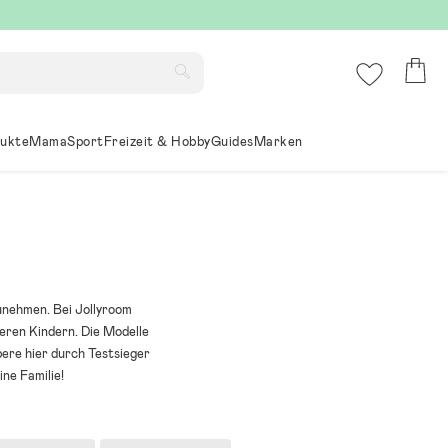
ukte
Mama
Sport
Freizeit & Hobby
Guides
Marken
zunehmen. Bei Jollyroom
teren Kindern. Die Modelle
ere hier durch Testsieger
ne Familie!