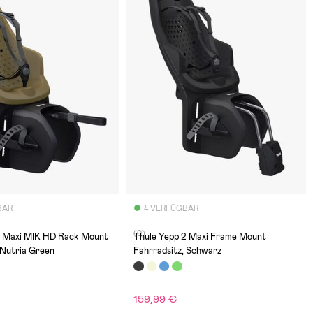
BAR
4 VERFÜGBAR
(0)
2 Maxi MIK HD Rack Mount
Thule Yepp 2 Maxi Frame Mount
 Nutria Green
Fahrradsitz, Schwarz
159,99 €