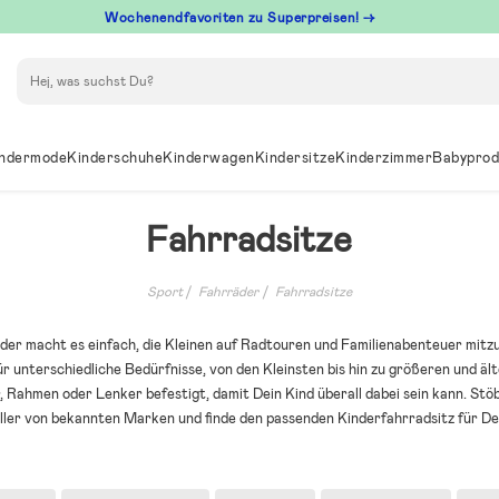
Wochenendfavoriten zu Superpreisen! →
Suchen
ndermode
Kinderschuhe
Kinderwagen
Kindersitze
Kinderzimmer
Babyprod
Fahrradsitze
Sport
Fahrräder
Fahrradsitze
nder macht es einfach, die Kleinen auf Radtouren und Familienabenteuer mit
ür unterschiedliche Bedürfnisse, von den Kleinsten bis hin zu größeren und äl
Rahmen oder Lenker befestigt, damit Dein Kind überall dabei sein kann. Stöb
ller von bekannten Marken und finde den passenden Kinderfahrradsitz für Dei