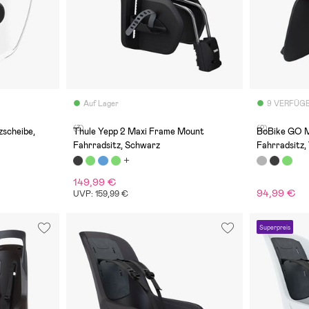
Auf Lager
9 VERFÜG
(3)
(2)
zscheibe,
Thule Yepp 2 Maxi Frame Mount
BoBike GO M
Fahrradsitz, Schwarz
Fahrradsitz,
149,99 €
94,99 €
UVP: 159,99 €
Superpreis