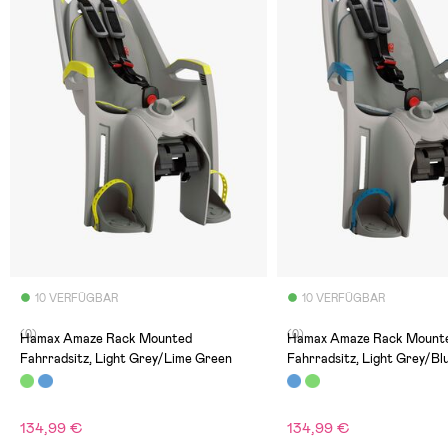
10 VERFÜGBAR
10 VERFÜGBAR
(0)
(0)
Hamax Amaze Rack Mounted
Hamax Amaze Rack Mount
Fahrradsitz, Light Grey/Lime Green
Fahrradsitz, Light Grey/Bl
134,99 €
134,99 €