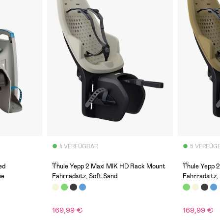
4 VERFÜGBAR
5 VERFÜG
(1)
(1)
ed
Thule Yepp 2 Maxi MIK HD Rack Mount
Thule Yepp 
ue
Fahrradsitz, Soft Sand
Fahrradsitz,
169,99 €
169,99 €