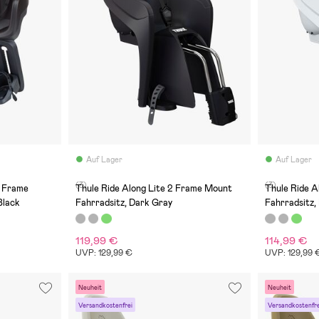
Auf Lager
Auf Lager
(3)
(3)
 Frame
Thule Ride Along Lite 2 Frame Mount
Thule Ride A
Black
Fahrradsitz, Dark Gray
Fahrradsitz,
119,99 €
114,99 €
UVP: 129,99 €
UVP: 129,99 
Neuheit
Neuheit
Versandkostenfrei
Versandkostenfre