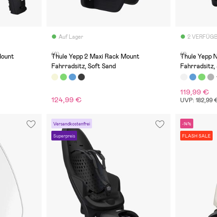
Auf Lager
2 VERFÜG
(0)
(1)
Mount
Thule Yepp 2 Maxi Rack Mount
Thule Yepp 
Fahrradsitz, Soft Sand
Fahrradsitz
119,99 €
124,99 €
UVP: 182,99 
Versandkostenfrei
-14%
Superpreis
FLASH SALE