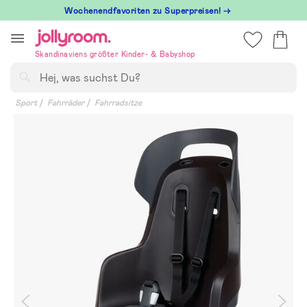
Hoppa
Wochenendfavoriten zu Superpreisen! →
till
innehållet
Skandinaviens größter Kinder- & Babyshop
Suchen
Sport
Fahrräder
Fahrradsitze