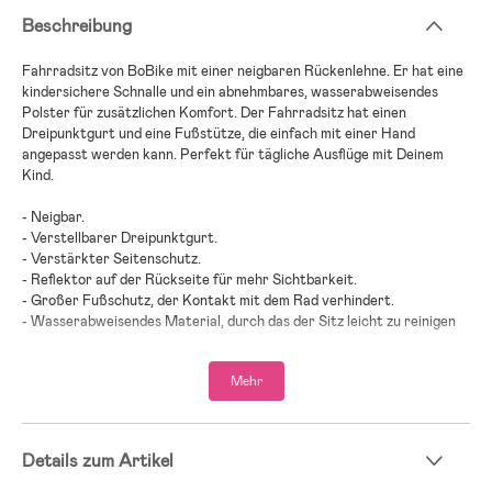
Beschreibung
Fahrradsitz von BoBike mit einer neigbaren Rückenlehne. Er hat eine
kindersichere Schnalle und ein abnehmbares, wasserabweisendes
Polster für zusätzlichen Komfort. Der Fahrradsitz hat einen
Dreipunktgurt und eine Fußstütze, die einfach mit einer Hand
angepasst werden kann. Perfekt für tägliche Ausflüge mit Deinem
Kind.
- Neigbar.
- Verstellbarer Dreipunktgurt.
- Verstärkter Seitenschutz.
- Reflektor auf der Rückseite für mehr Sichtbarkeit.
- Großer Fußschutz, der Kontakt mit dem Rad verhindert.
- Wasserabweisendes Material, durch das der Sitz leicht zu reinigen
und sauber zu halten ist.
- Der Fahrradsitz wird auf dem Gepäckträger montiert.
Mehr
- Für Gepäckträger von 120 bis 175 mm.
- Maximalbelastung: 22 kg.
- Altersempfehlung: ab 9 Monaten bis 6 Jahre.
Details zum Artikel