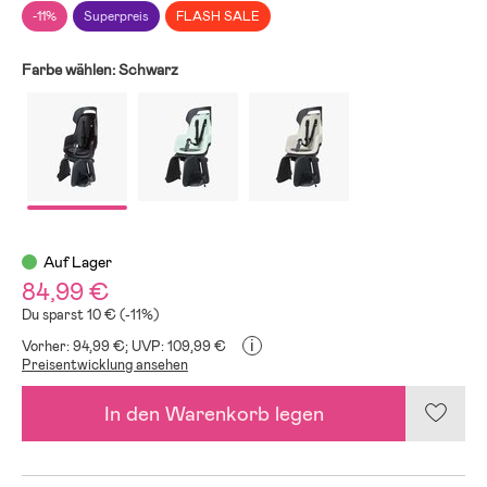
-11%
Superpreis
FLASH SALE
Farbe wählen:
Schwarz
Auf Lager
84,99 €
Du sparst 10 € (-11%)
i
Vorher: 94,99 €;
UVP: 109,99 €
Preisentwicklung ansehen
In den Warenkorb legen