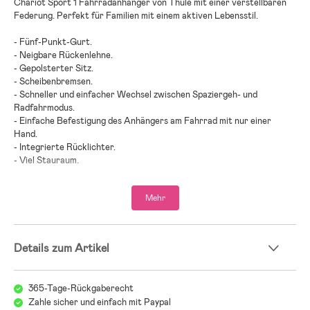
Chariot Sport 1 Fahrradanhänger von Thule mit einer verstellbaren
Federung. Perfekt für Familien mit einem aktiven Lebensstil.
- Fünf-Punkt-Gurt.
- Neigbare Rückenlehne.
- Gepolsterter Sitz.
- Scheibenbremsen.
- Schneller und einfacher Wechsel zwischen Spaziergeh- und
Radfahrmodus.
- Einfache Befestigung des Anhängers am Fahrrad mit nur einer
Hand.
- Integrierte Rücklichter.
- Viel Stauraum.
- Ventilationsfenster.
- Viel Stauraum.
Mehr
- Einfach zu installieren.
- Kann einfach zusammenklappt und auf Reisen mitgenommen werden.
- Der Anhänger hat einen integrierten Regenschutz und ein
Insektennetz.
Details zum Artikel
- Platz für ein Kind.
- Maximalbelastung: 22 kg.
365-Tage-Rückgaberecht
- Enthalten: Fahrrad-Kit, Spaziergeh-Set, Sonnenschutz.
Zahle sicher und einfach mit Paypal
- Altersempfehlung: ab 9 Monaten.