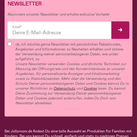
NEWSLETTER
Abonniere unseren Newsletter und erhalte exklusive Vorteile!
Email*
Ja, ich möchte gerne Newsletter mit persönlichen Rabattcodes,
Angeboten und Informationen zu Neuheiten erhalten und stimme
der Verwendung meiner personenbezogenen Daten, wie unten
aufgeführt, zu.
Unsere Newsletter verwenden Cookies und ähnliche Techniken zur
Messung der Öffnungsrate und des Kundeninteresses an unseren
Angeboten, für personalisierte Anzeigen und Inhaltsmarketing
sowie zu Statistikzwecken. Mehr über die Verwendung und den
Schutz Deiner personenbezogenen Daten und Cookies kannst Du in
unseren Richtlinien zu
Datenschutz
und
Cookies
lesen. Du kannst
Deine Zustimmung zur Verwendung Deiner personenbezogenen
Daten und Cookies jederzeit widerrufen, indem Du Dich vom
Newsletter abmeldest.
Bei Jollyroom.de findest Du eine tolle Auswahl an Produkten für Familien mit
Kindern. Bei uns kannst Du schnell, einfach und stets zu niedrigen Preisen