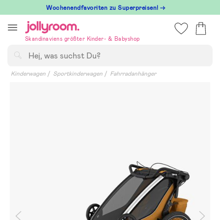
Hoppa
Wochenendfavoriten zu Superpreisen! →
till
innehållet
Skandinaviens größter Kinder- & Babyshop
Suchen
Kinderwagen
Sportkinderwagen
Fahrradanhänger