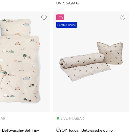
UVP: 39,99 €
-17%
Letzte Chance
BAR
2 VERFÜGBAR
(0)
r Bettwäsche-Set Tiny
OYOY Toucan Bettwäsche Junior