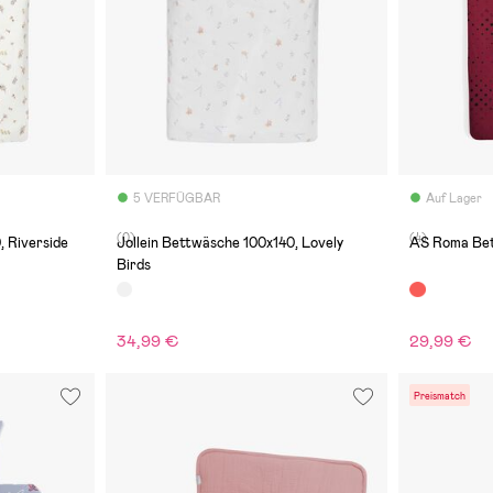
5 VERFÜGBAR
Auf Lager
(0)
(4)
, Riverside
Jollein Bettwäsche 100x140, Lovely
AS Roma Bet
Birds
34,99 €
29,99 €
Preismatch