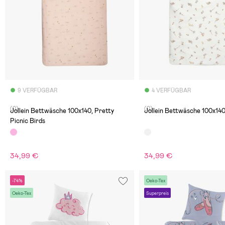
9 VERFÜGBAR
4 VERFÜGBAR
(0)
(0)
Jollein Bettwäsche 100x140, Pretty
Jollein Bettwäsche 100x140
Picnic Birds
34,99 €
34,99 €
-74%
Oeko-Tex
Oeko-Tex
Superpreis