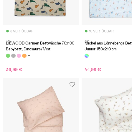
8 VERFÜGBAR
10 VERFÜGBAR
(0)
(0)
LIEWOOD Carmen Bettwäsche 70x100
Michel aus Lönneberga Be
Babybett, Dinosaurs/Mist
Junior 150x210 cm
36,99 €
44,99 €