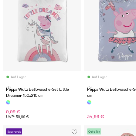
Auf Lager
Auf Lager
(5)
(9)
Peppa Wutz Bettwäsche-Set Little
Peppa Wutz Bettwäsche-S
Dreamer 150x210 cm
cm
9,99 €
34,99 €
UVP: 39,99 €
Superpreis
Oeko-Tex