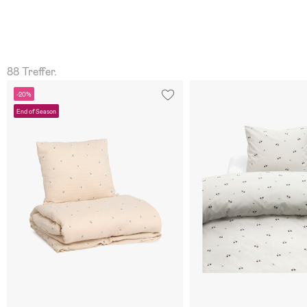
88 Treffer.
-20%
End of Season