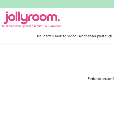
Hoppa
till
innehållet
Skandinaviens größter Kinder- & Babyshop
Neuheiten
Back to school
Geschenke
Spielzeug
Ki
Finde bei uns sch