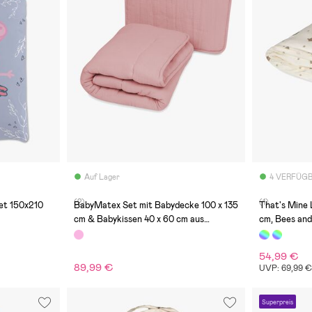
Auf Lager
4 VERFÜG
(2)
(1)
et 150x210
BabyMatex Set mit Babydecke 100 x 135
That's Mine 
cm & Babykissen 40 x 60 cm aus
cm, Bees an
Musselin, Rosa
54,99 €
89,99 €
UVP: 69,99 
Superpreis