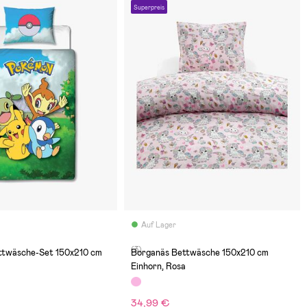
Superpreis
Auf Lager
(3)
twäsche-Set 150x210 cm
Borganäs Bettwäsche 150x210 cm
Einhorn, Rosa
34,99 €