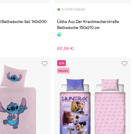
4 VERFÜGBAR
(1)
nd Bettwäsche-Set 140x200
Lotta Aus Der Krachmacherstraße
Bettwäsche 150x210 cm
62,99 €
-25%
Neuheit