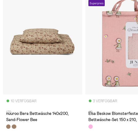
Superpreis
10 VERFÜGBAR
3 VERFÜGBAR
(0)
(1)
nuuroo Bera Bettwäsche 140x200,
Elsa Beskow Blomsterfest
Sand-Flower Bee
Bettwäsche-Set 150 x 210,