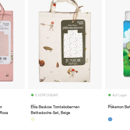
8 VERFÜGBAR
Auf Lager
(0)
(2)
en
Elsa Beskow Tomtebobarnen
Pokemon Bet
 Rosa
Bettwäsche-Set, Beige