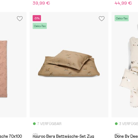
39,99 €
44,99 €
-51%
Oeko-Tex
Oeko-Tex
7 VERFÜGBAR
3 VERFÜG
(0)
(0)
che 70x100
nuuroo Bera Bettwäsche-Set Zug
Done By Dee