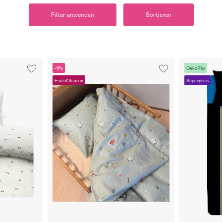
Filter anwenden
Sortieren
-11%
Oeko-Tex
End of Season
Superpreis