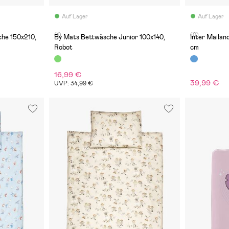
Auf Lager
Auf Lager
(1)
(0)
he 150x210,
By Mats Bettwäsche Junior 100x140,
Inter Maila
Robot
cm
16,99 €
39,99 €
UVP: 34,99 €