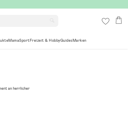
ukte
Mama
Sport
Freizeit & Hobby
Guides
Marken
ment an herrlicher