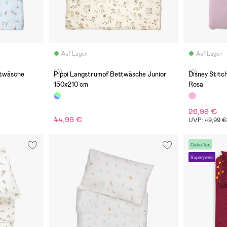
Auf Lager
Auf Lager
(0)
(0)
ttwäsche
Pippi Langstrumpf Bettwäsche Junior
Disney Stit
150x210 cm
Rosa
26,99 €
44,99 €
UVP: 49,99 
Oeko-Tex
Superpreis