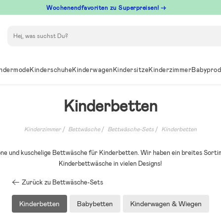
Wochenendfavoriten zu Superpreisen! →
Suchen
ndermode
Kinderschuhe
Kinderwagen
Kindersitze
Kinderzimmer
Babyprod
Kinderbetten
Kinderzimmer
Bettwäsche
Bettwäsche-Sets
Kinderbetten
öne und kuschelige Bettwäsche für Kinderbetten. Wir haben ein breites Sorti
Kinderbettwäsche in vielen Designs!
Zurück zu Bettwäsche-Sets
Kinderbetten
Babybetten
Kinderwagen & Wiegen