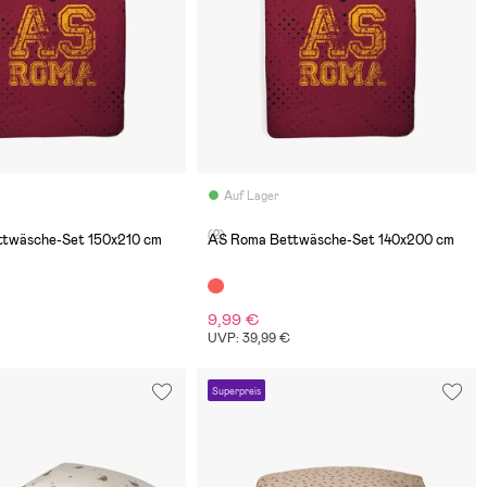
Auf Lager
(2)
twäsche-Set 150x210 cm
AS Roma Bettwäsche-Set 140x200 cm
9,99 €
UVP: 39,99 €
Superpreis