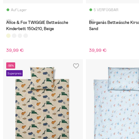
Auf Lager
5 VERFÜGBAR
(0)
(0)
Alice & Fox TWIGGIE Bettwäsche
Borganäs Bettwäsche Kirsc
Kinderbett 150x210, Beige
Sand
39,99 €
39,99 €
-56%
Superpreis