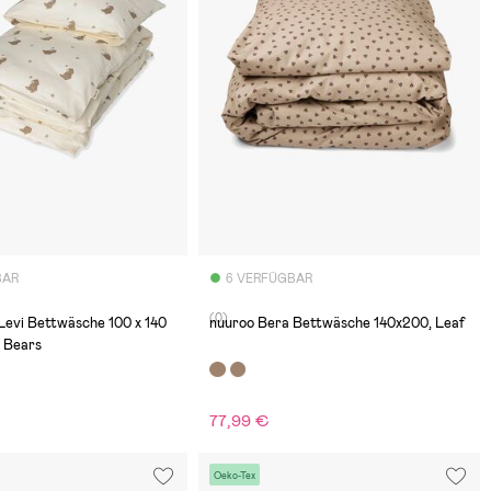
BAR
6 VERFÜGBAR
(0)
Levi Bettwäsche 100 x 140
nuuroo Bera Bettwäsche 140x200, Leaf
d Bears
77,99 €
€
Oeko-Tex