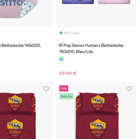
Auf Lager
(0)
ch Bettwäsche 140x200,
K-Pop Demon Hunters Bettwäsche
150x210, Blau/Lila
29,99 €
€
-74%
Oeko-Tex