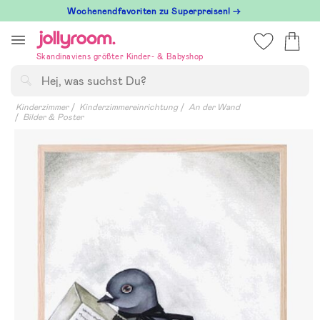
Hoppa
Wochenendfavoriten zu Superpreisen! →
till
innehållet
Skandinaviens größter Kinder- & Babyshop
Suchen
Kinderzimmer
Kinderzimmereinrichtung
An der Wand
Bilder & Poster