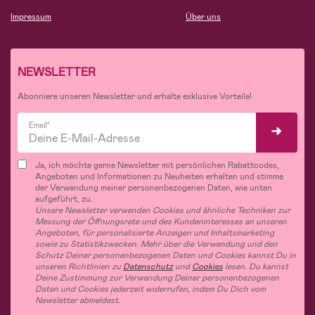
Impressum
Über uns
NEWSLETTER
Abonniere unseren Newsletter und erhalte exklusive Vorteile!
Email*
Ja, ich möchte gerne Newsletter mit persönlichen Rabattcodes,
Angeboten und Informationen zu Neuheiten erhalten und stimme
der Verwendung meiner personenbezogenen Daten, wie unten
aufgeführt, zu.
Unsere Newsletter verwenden Cookies und ähnliche Techniken zur
Messung der Öffnungsrate und des Kundeninteresses an unseren
Angeboten, für personalisierte Anzeigen und Inhaltsmarketing
sowie zu Statistikzwecken. Mehr über die Verwendung und den
Schutz Deiner personenbezogenen Daten und Cookies kannst Du in
unseren Richtlinien zu
Datenschutz
und
Cookies
lesen. Du kannst
Deine Zustimmung zur Verwendung Deiner personenbezogenen
Daten und Cookies jederzeit widerrufen, indem Du Dich vom
Newsletter abmeldest.