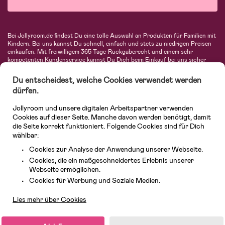
Bei Jollyroom.de findest Du eine tolle Auswahl an Produkten für Familien mit
Kindern. Bei uns kannst Du schnell, einfach und stets zu niedrigen Preisen
einkaufen. Mit freiwilligem 365-Tage-Rückgaberecht und einem sehr
kompetenten Kundenservice kannst Du Dich beim Einkauf bei uns sicher
fühlen. In unserem Sortiment findest Du unter anderem Kinderwagen,
Autositze, Kinder- und Babymode, Produkte für Mütter und eine Menge
Du entscheidest, welche Cookies verwendet werden
fantastischer Einrichtungsgegenstände, Spielsachen, Babyprodukte und
dürfen.
vieles mehr. Wir haben Produkte von bekannten Herstellern wie Britax, Maxi-
Cosi, Hauck, Baby Jogger, Ergobaby, Didriksons, KidKraft, Ergobaby, Philips
Jollyroom und unsere digitalen Arbeitspartner verwenden
Avent, Jack Wolfskin, Cybex, LEGO und vielen mehr. Schau Dich um in
unserer vielfältigen Online-Boutique für Kinder & Babys. Willkommen!
Cookies auf dieser Seite. Manche davon werden benötigt, damit
die Seite korrekt funktioniert. Folgende Cookies sind für Dich
wählbar:
Cookies zur Analyse der Anwendung unserer Webseite.
Cookies, die ein maßgeschneidertes Erlebnis unserer
Webseite ermöglichen.
Kundendienst
Cookies für Werbung und Soziale Medien.
Lies mehr über Cookies
© 2026 Jollyroom GmbH. Alle Rechte vorbehalten.