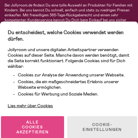
Bei Jollyroom.de findest Du eine tolle Auswahl an Produkten für Familien mit
Kindern. Bei uns kannst Du schnell, einfach und stets zu niedrigen Preisen
einkaufen. Mit freiwilligem 365-Tage-Rückgaberecht und einem sehr
kompetenten Kundenservice kannst Du Dich beim Einkauf bei uns sicher
fühlen. In unserem Sortiment findest Du unter anderem Kinderwagen,
Autositze, Kinder- und Babymode, Produkte für Mütter und eine Menge
Du entscheidest, welche Cookies verwendet werden
fantastischer Einrichtungsgegenstände, Spielsachen, Babyprodukte und
dürfen.
vieles mehr. Wir haben Produkte von bekannten Herstellern wie Britax, Maxi-
Cosi, Hauck, Baby Jogger, Ergobaby, Didriksons, KidKraft, Ergobaby, Philips
Jollyroom und unsere digitalen Arbeitspartner verwenden
Avent, Jack Wolfskin, Cybex, LEGO und vielen mehr. Schau Dich um in
unserer vielfältigen Online-Boutique für Kinder & Babys. Willkommen!
Cookies auf dieser Seite. Manche davon werden benötigt, damit
die Seite korrekt funktioniert. Folgende Cookies sind für Dich
wählbar:
Cookies zur Analyse der Anwendung unserer Webseite.
Cookies, die ein maßgeschneidertes Erlebnis unserer
Webseite ermöglichen.
Kundendienst
Cookies für Werbung und Soziale Medien.
Lies mehr über Cookies
© 2026 Jollyroom GmbH. Alle Rechte vorbehalten.
ALLE
COOKIE-
COOKIES
EINSTELLUNGEN
AKZEPTIEREN