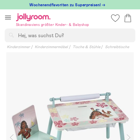
Hoppa
Wochenendfavoriten zu Superpreisen! →
till
innehållet
Skandinaviens größter Kinder- & Babyshop
Suchen
Kinderzimmer
Kinderzimmermöbel
Tische & Stühle
Schreibtische