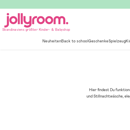
Hoppa
till
innehållet
Skandinaviens größter Kinder- & Babyshop
Neuheiten
Back to school
Geschenke
Spielzeug
Ki
Hier findest Du funktion
und Stillnachtwäsche, el