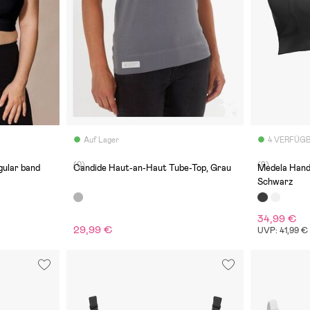
Auf Lager
4 VERFÜG
(0)
(9)
gular band
Candide Haut-an-Haut Tube-Top, Grau
Medela Hand
Schwarz
34,99 €
29,99 €
UVP: 41,99 €