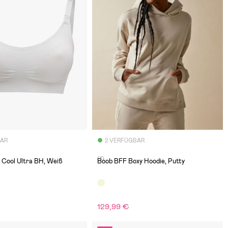
BAR
2 VERFÜGBAR
(1)
 Cool Ultra BH, Weiß
Boob BFF Boxy Hoodie, Putty
129,99 €
€