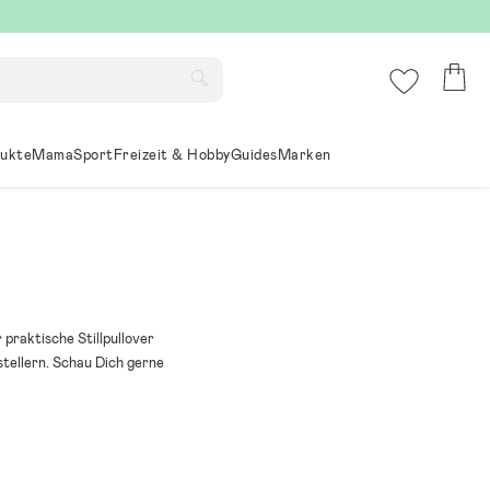
ukte
Mama
Sport
Freizeit & Hobby
Guides
Marken
 praktische Stillpullover
tellern. Schau Dich gerne