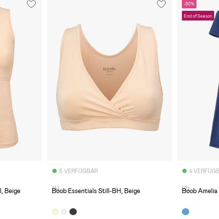
-30%
End of Season
5 VERFÜGBAR
4 VERFÜG
(4)
(2)
l, Beige
Boob Essentials Still-BH, Beige
Boob Amelia 