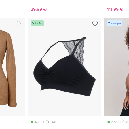
29,99 €
111,99 €
Oeko-Tex
Testsieger
4 VERFÜGBAR
3 VERFÜG