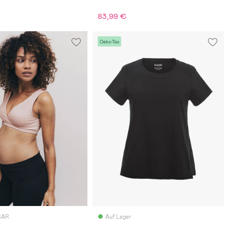
83,99 €
Oeko-Tex
BAR
Auf Lager