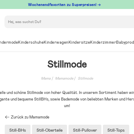
Wochenendfavoriten zu Superpreisen! →
Suchen
ndermode
Kinderschuhe
Kinderwagen
Kindersitze
Kinderzimmer
Babyprod
Stillmode
Mama
Mamamode
Stillmode
elle und schöne Stillmode von hoher Qualität. In unserem Sortiment haben wir
egante und bequeme StillBHs, sowie Bademode von beliebten Marken und Hers
um!
Zurück zu Mamamode
Still-BHs
Still-Oberteile
Still-Pullover
Still-Tops