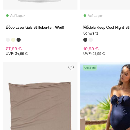
Auf Lager
Auf Lager
(1)
(51)
Boob Essentials Stilloberteil, Weiß
Medela Keep Cool Night Sti
Schwarz
27,99 €
19,99 €
UVP: 34,99 €
UVP: 27,99 €
Oeko-Tex