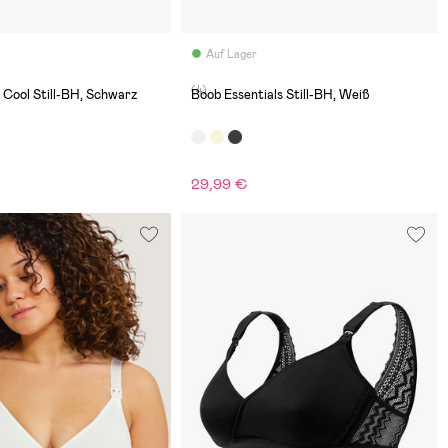
Auf Lager
(4)
Cool Still-BH, Schwarz
Boob Essentials Still-BH, Weiß
29,99 €
€