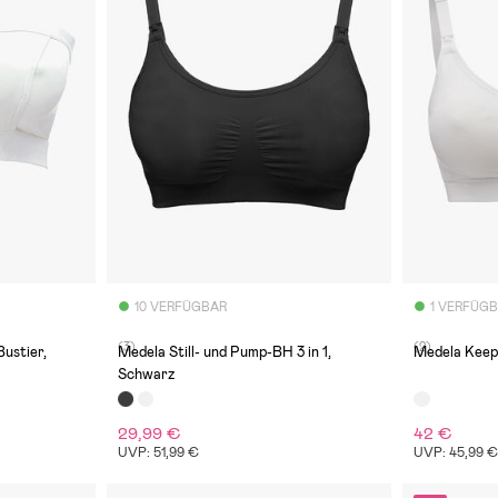
10 VERFÜGBAR
1 VERFÜG
(3)
(2)
ustier,
Medela Still- und Pump-BH 3 in 1,
Medela Keep
Schwarz
29,99 €
42 €
UVP: 51,99 €
UVP: 45,99 