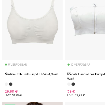
5 VERFÜGBAR
10 VERFÜGBAR
(3)
(9)
Medela Still- und Pump-BH 3-in-1, Weiß
Medela Hands-Free Pump-B
Weiß
29,99 €
39 €
UVP: 51,99 €
UVP: 42,99 €