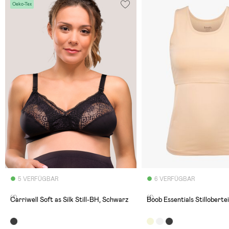
Oeko-Tex
5 VERFÜGBAR
6 VERFÜGBAR
(1)
(1)
Carriwell Soft as Silk Still-BH, Schwarz
Boob Essentials Stillobertei