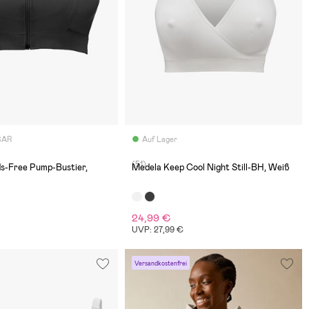
BAR
Auf Lager
(51)
s-Free Pump-Bustier,
Medela Keep Cool Night Still-BH, Weiß
24,99 €
UVP: 27,99 €
Versandkostenfrei