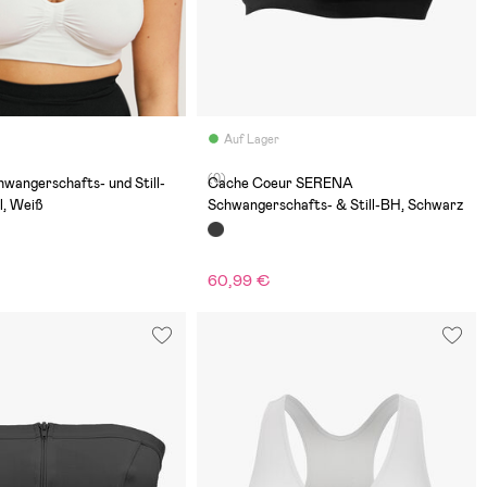
Auf Lager
(0)
hwangerschafts- und Still-
Cache Coeur SERENA
l, Weiß
Schwangerschafts- & Still-BH, Schwarz
60,99 €
€