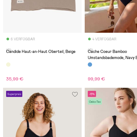
6 VERFÜGBAR
4 VERFÜGBAR
(0)
(0)
Candide Haut-an-Haut Oberteil, Beige
Cache Coeur Bamboo
Umstandsbademode, Navy 
35,99 €
99,99 €
Superpreis
-13%
Oeko-Tex