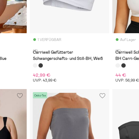
1 VERFÜGBAR
Auf Lager
(8)
(6)
Carriwell Gefütterter
Carriwell Sc
Blue
Schwangerschafts- und Still-BH, Weiß
BH Carri-Ge
42,99 €
44 €
UVP: 43,99 €
UVP: 56,99 
Oeko-Tex