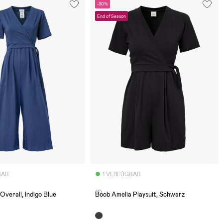
-30%
End of Season
BAR
1 VERFÜGBAR
(1)
Overall, Indigo Blue
Boob Amelia Playsuit, Schwarz