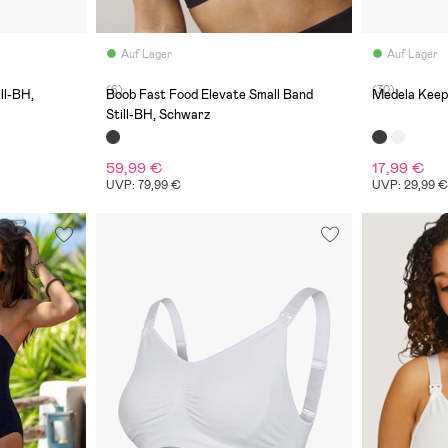
Auf Lager
Auf Lager
(6)
(30)
ll-BH,
Boob Fast Food Elevate Small Band
Medela Keep 
Still-BH, Schwarz
59,99 €
17,99 €
UVP: 79,99 €
UVP: 29,99 