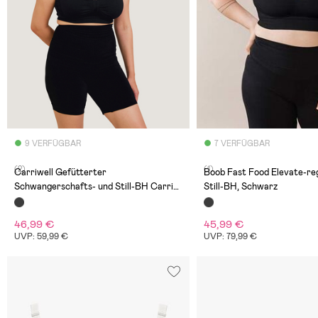
9 VERFÜGBAR
7 VERFÜGBAR
(2)
(1)
Carriwell Gefütterter
Boob Fast Food Elevate-re
Schwangerschafts- und Still-BH Carri-
Still-BH, Schwarz
Gel, Schwarz
46,99 €
45,99 €
UVP: 59,99 €
UVP: 79,99 €