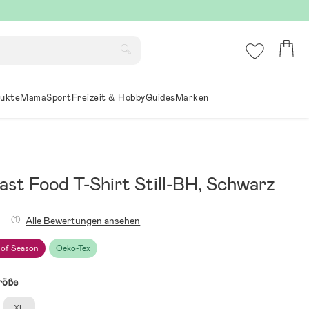
ukte
Mama
Sport
Freizeit & Hobby
Guides
Marken
ast Food T-Shirt Still-BH, Schwarz
(1)
Alle Bewertungen ansehen
 of Season
Oeko-Tex
röße
XL