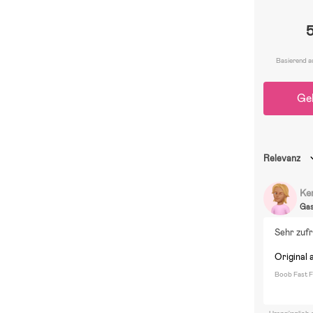
Basierend a
Ge
Relevanz
Ke
Ga
Sehr zufr
Original 
Boob Fast F