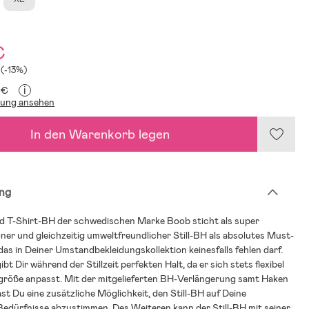
€
 (-13%)
i
 €
lung ansehen
In den Warenkorb legen
ng
d T-Shirt-BH der schwedischen Marke Boob sticht als super
ner und gleichzeitig umweltfreundlicher Still-BH als absolutes Must-
das in Deiner Umstandbekleidungskollektion keinesfalls fehlen darf.
ibt Dir während der Stillzeit perfekten Halt, da er sich stets flexibel
größe anpasst. Mit der mitgelieferten BH-Verlängerung samt Haken
t Du eine zusätzliche Möglichkeit, den Still-BH auf Deine
 Bedürfnisse abzustimmen. Des Weiteren kann der Still-BH mit seiner