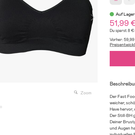
Auf Lager
51,99 
Du sparst 8 €
Vorher: 59,99
Preisentwick
Beschreibu
Zoom
Der Fast Foo
weicher, schö
Have hervor, 
Der Still-BH g
Deiner Brust
und Augen has
individuellen