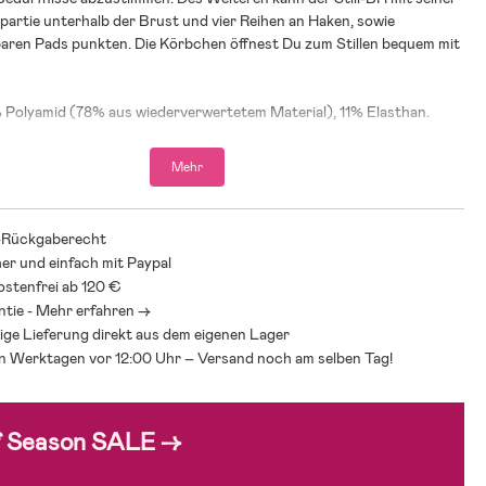
partie unterhalb der Brust und vier Reihen an Haken, sowie
ren Pads punkten. Die Körbchen öffnest Du zum Stillen bequem mit
% Polyamid (78% aus wiederverwertetem Material), 11% Elasthan.
Mehr
s: Bei 40°C maschinenwaschbar.
rz.
-Rückgaberecht
her und einfach mit Paypal
 Größenfindung für Deinen Boob Still-BH findest Du auf
stenfrei ab 120 €
de
!
ntie - Mehr erfahren ->
ige Lieferung direkt aus dem eigenen Lager
an Werktagen vor 12:00 Uhr – Versand noch am selben Tag!
f Season SALE →