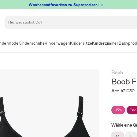
Wochenendfavoriten zu Superpreisen! →
Suchen
ndermode
Kinderschuhe
Kinderwagen
Kindersitze
Kinderzimmer
Babyprod
Boob
Boob F
Art:
471030
-13%
End
Wähle eine G
M
L