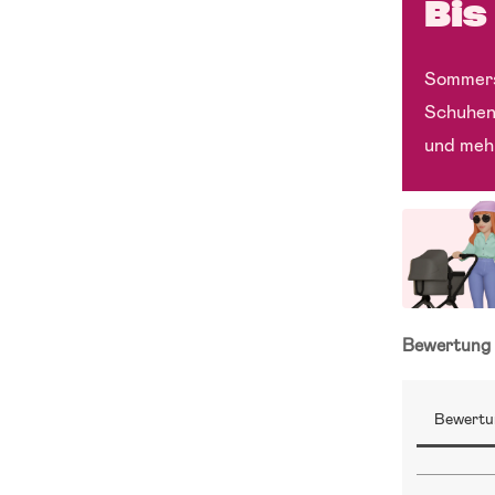
Bis
Sommers
Schuhen
und meh
Bewertun
Bewertu