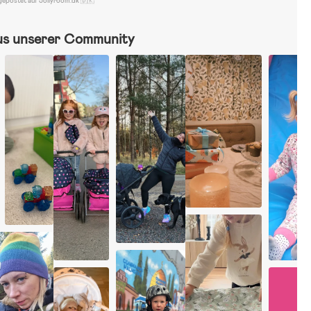
gepostet auf Jollyroom.dk 🇩🇰
us unserer Community