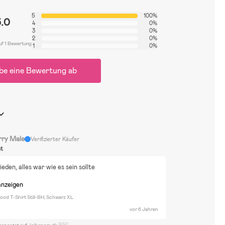
5
100%
5.0
4
0%
3
0%
2
0%
uf 1 Bewertung
1
0%
be eine Bewertung ab
rry Male
Verifizierter Käufer
st
ieden, alles war wie es sein sollte
anzeigen
ood T-Shirt Still-BH, Schwarz XL
vor 6 Jahren