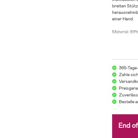
breiten Stütz
herausnehmba
einer Hand.
Material: 89
Pflegehinwei
Farbe: Schwa
365-Tage
Zahle sic
Hilfe bei der
Versandko
boobdesign.
Preisgara
Zuverläss
Bestelle 
End o