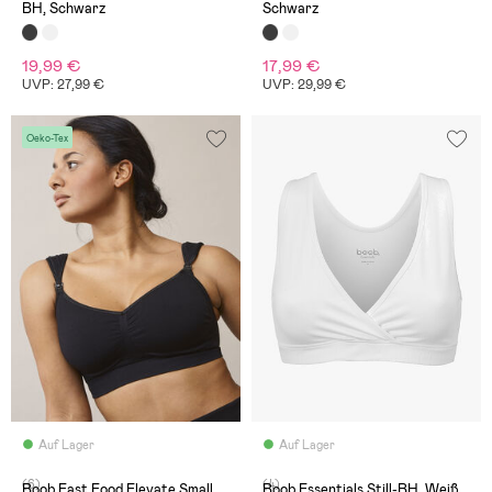
BH, Schwarz
Schwarz
19,99 €
17,99 €
UVP: 27,99 €
UVP: 29,99 €
Oeko-Tex
Auf Lager
Auf Lager
(6)
(4)
Boob Fast Food Elevate Small
Boob Essentials Still-BH, Weiß