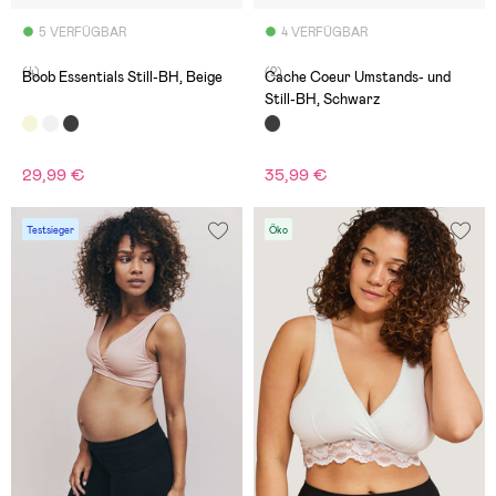
5 VERFÜGBAR
4 VERFÜGBAR
(4)
(2)
Boob Essentials Still-BH, Beige
Cache Coeur Umstands- und
Still-BH, Schwarz
29,99 €
35,99 €
Testsieger
Öko