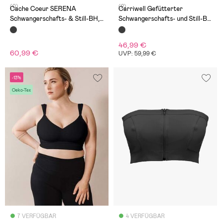
(0)
(2)
Cache Coeur SERENA
Carriwell Gefütterter
Schwangerschafts- & Still-BH,
Schwangerschafts- und Still-BH
Schwarz
Carri-Gel, Schwarz
46,99 €
60,99 €
UVP: 59,99 €
-13%
Oeko-Tex
7 VERFÜGBAR
4 VERFÜGBAR