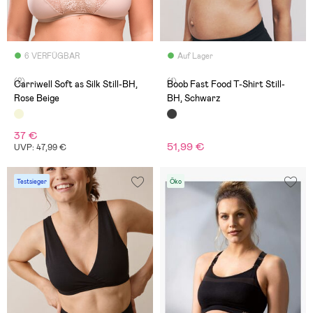
6 VERFÜGBAR
Auf Lager
(2)
(1)
Carriwell Soft as Silk Still-BH,
Boob Fast Food T-Shirt Still-
Rose Beige
BH, Schwarz
37 €
51,99 €
UVP: 47,99 €
Testsieger
Öko