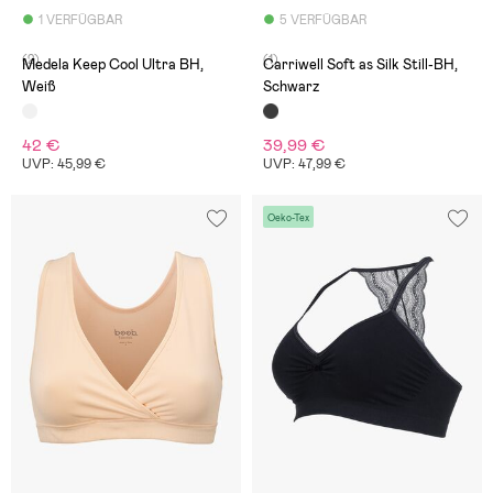
1 VERFÜGBAR
5 VERFÜGBAR
(2)
(1)
Medela Keep Cool Ultra BH,
Carriwell Soft as Silk Still-BH,
Weiß
Schwarz
42 €
39,99 €
UVP: 45,99 €
UVP: 47,99 €
Oeko-Tex