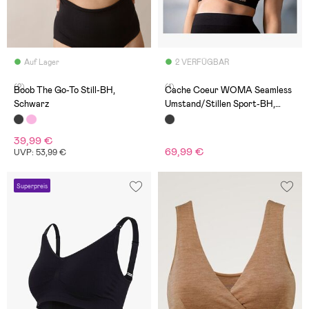
Auf Lager
2 VERFÜGBAR
(2)
(1)
Boob The Go-To Still-BH,
Cache Coeur WOMA Seamless
Schwarz
Umstand/Stillen Sport-BH,
Schwarz
39,99 €
69,99 €
UVP: 53,99 €
Superpreis