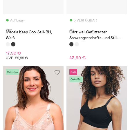
Auf Lager
5 VERFÜGBAR
(30)
(8)
Medela Keep Cool Still-BH,
Carriwell Gefütterter
Weiß
Schwangerschafts- und Still-
BH, Schwarz
17,99 €
43,99 €
UVP: 29,99 €
Oeko-Tex
-13%
Oeko-Tex