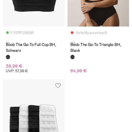
5 VERFÜGBAR
Vorläufig ausverkauft
(1)
(0)
Boob The Go-To Full Cup BH,
Boob The Go-To Triangle-BH,
Schwarz
Black
39,99 €
64,99 €
UVP: 57,99 €