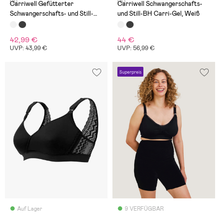
(8)
(6)
Carriwell Gefütterter
Carriwell Schwangerschafts-
Schwangerschafts- und Still-
und Still-BH Carri-Gel, Weiß
BH, Weiß
42,99 €
44 €
UVP: 43,99 €
UVP: 56,99 €
Superpreis
Auf Lager
9 VERFÜGBAR