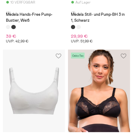
10 VERFÜGBAR
Auf Lager
(9)
(3)
Medela Hands-Free Pump-
Medela Still- und Pump-BH 3 in
Bustier, Weiß
1, Schwarz
39 €
29,99 €
UVP: 42,99 €
UVP: 51,99 €
Oeko-Tex