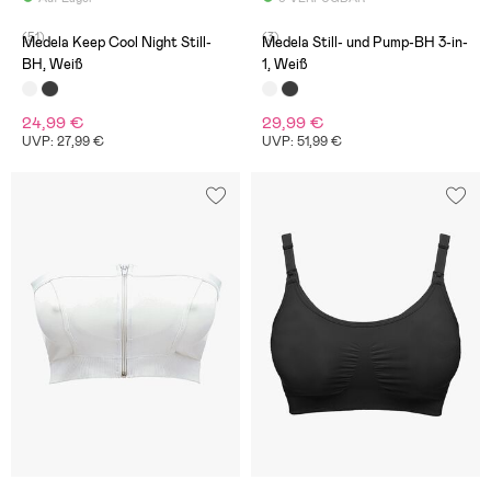
(51)
(3)
Medela Keep Cool Night Still-
Medela Still- und Pump-BH 3-in-
BH, Weiß
1, Weiß
24,99 €
29,99 €
UVP: 27,99 €
UVP: 51,99 €