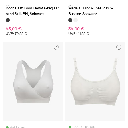
(1)
(9)
Boob Fast Food Elevate-regular
Medela Hands-Free Pump-
band Still-BH, Schwarz
Bustier, Schwarz
45,99 €
34,99 €
UVP: 79,99 €
UVP: 41,99 €
Auf Lager
5 VERFÜGBAR