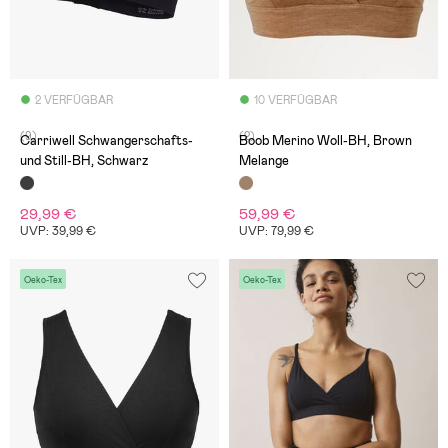
2 VERFÜGBAR
10 VERFÜGBAR
(9)
(2)
Carriwell Schwangerschafts-
Boob Merino Woll-BH, Brown
und Still-BH, Schwarz
Melange
29,99 €
59,99 €
UVP: 39,99 €
UVP: 79,99 €
Oeko-Tex
Oeko-Tex