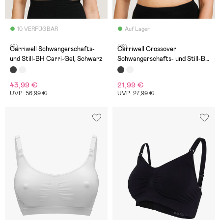
10 VERFÜGBAR
Auf Lager
(6)
(18)
Carriwell Schwangerschafts-
Carriwell Crossover
und Still-BH Carri-Gel, Schwarz
Schwangerschafts- und Still-BH
Eko, Schwarz
43,99 €
21,99 €
UVP: 56,99 €
UVP: 27,99 €