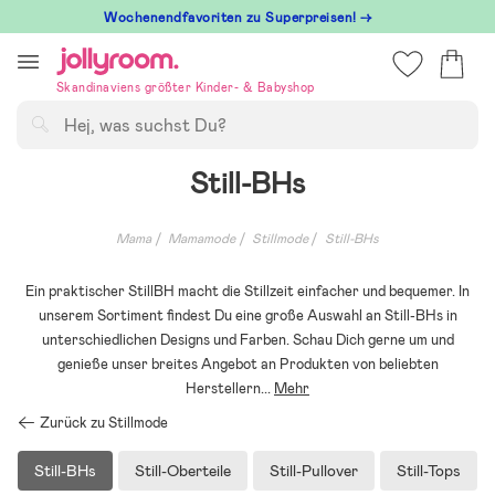
Hoppa
Wochenendfavoriten zu Superpreisen! →
till
innehållet
Skandinaviens größter Kinder- & Babyshop
Suchen
Still-BHs
Mama
Mamamode
Stillmode
Still-BHs
Ein praktischer StillBH macht die Stillzeit einfacher und bequemer. In
unserem Sortiment findest Du eine große Auswahl an Still-BHs in
unterschiedlichen Designs und Farben. Schau Dich gerne um und
genieße unser breites Angebot an Produkten von beliebten
Herstellern
...
Mehr
Zurück zu Stillmode
Still-BHs
Still-Oberteile
Still-Pullover
Still-Tops