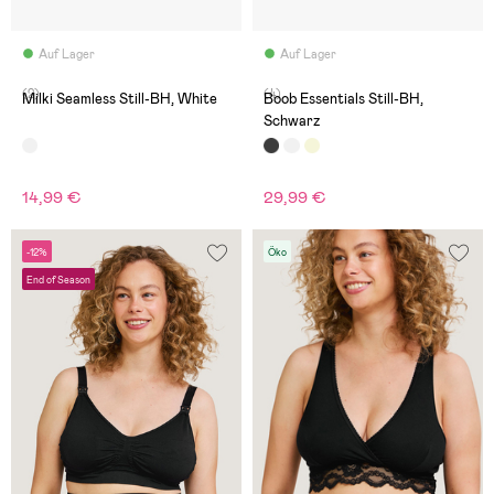
Auf Lager
Auf Lager
(2)
(4)
Milki Seamless Still-BH, White
Boob Essentials Still-BH,
Schwarz
14,99 €
29,99 €
-12%
Öko
End of Season