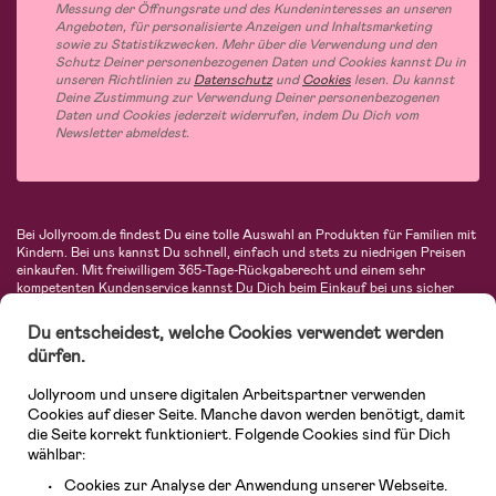
Messung der Öffnungsrate und des Kundeninteresses an unseren
Angeboten, für personalisierte Anzeigen und Inhaltsmarketing
sowie zu Statistikzwecken. Mehr über die Verwendung und den
Schutz Deiner personenbezogenen Daten und Cookies kannst Du in
unseren Richtlinien zu
Datenschutz
und
Cookies
lesen. Du kannst
Deine Zustimmung zur Verwendung Deiner personenbezogenen
Daten und Cookies jederzeit widerrufen, indem Du Dich vom
Newsletter abmeldest.
Bei Jollyroom.de findest Du eine tolle Auswahl an Produkten für Familien mit
Kindern. Bei uns kannst Du schnell, einfach und stets zu niedrigen Preisen
einkaufen. Mit freiwilligem 365-Tage-Rückgaberecht und einem sehr
kompetenten Kundenservice kannst Du Dich beim Einkauf bei uns sicher
fühlen. In unserem Sortiment findest Du unter anderem Kinderwagen,
Autositze, Kinder- und Babymode, Produkte für Mütter und eine Menge
Du entscheidest, welche Cookies verwendet werden
fantastischer Einrichtungsgegenstände, Spielsachen, Babyprodukte und
dürfen.
vieles mehr. Wir haben Produkte von bekannten Herstellern wie Britax, Maxi-
Cosi, Hauck, Baby Jogger, Ergobaby, Didriksons, KidKraft, Ergobaby, Philips
Jollyroom und unsere digitalen Arbeitspartner verwenden
Avent, Jack Wolfskin, Cybex, LEGO und vielen mehr. Schau Dich um in
unserer vielfältigen Online-Boutique für Kinder & Babys. Willkommen!
Cookies auf dieser Seite. Manche davon werden benötigt, damit
die Seite korrekt funktioniert. Folgende Cookies sind für Dich
wählbar:
Cookies zur Analyse der Anwendung unserer Webseite.