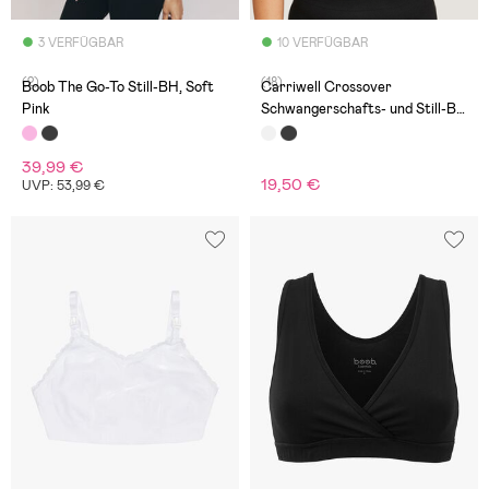
3 VERFÜGBAR
10 VERFÜGBAR
(2)
(18)
Boob The Go-To Still-BH, Soft
Carriwell Crossover
Pink
Schwangerschafts- und Still-BH
Eko, Weiß
39,99 €
19,50 €
UVP: 53,99 €