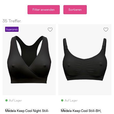
Filter anwenden
Sortieren
35 Treffer.
Superpreis
Auf Lager
Auf Lager
(51)
(30)
Medela Keep Cool Night Still-
Medela Keep Cool Still-BH,