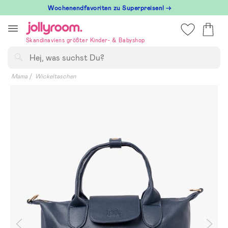
Hoppa
Wochenendfavoriten zu Superpreisen! →
till
innehållet
Skandinaviens größter Kinder- & Babyshop
Suchen
Mama
Wickeltaschen