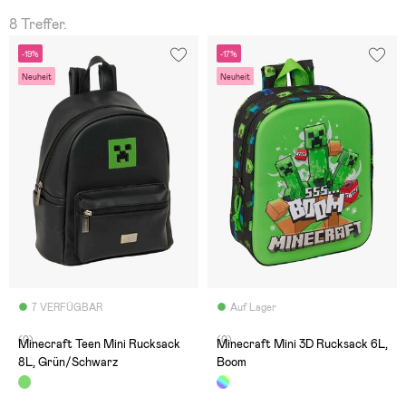
8 Treffer.
-19%
-17%
Neuheit
Neuheit
7 VERFÜGBAR
Auf Lager
(0)
(0)
Minecraft Teen Mini Rucksack
Minecraft Mini 3D Rucksack 6L,
8L, Grün/Schwarz
Boom