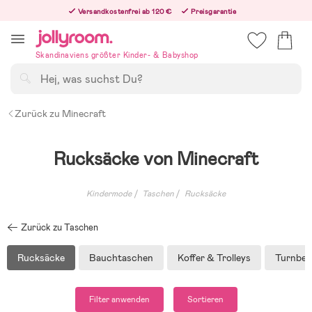
Hoppa
Versandkostenfrei ab 120 €
Preisgarantie
till
Freiwilliges 365-Tage-Rückgaberecht
innehållet
Bestelle heute, dann versenden wir direkt nach dem Feiertag
Skandinaviens größter Kinder- & Babyshop
Suchen
Zurück zu Minecraft
Rucksäcke von Minecraft
Kindermode
Taschen
Rucksäcke
Zurück zu Taschen
Rucksäcke
Bauchtaschen
Koffer & Trolleys
Turnbeu
Filter anwenden
Sortieren