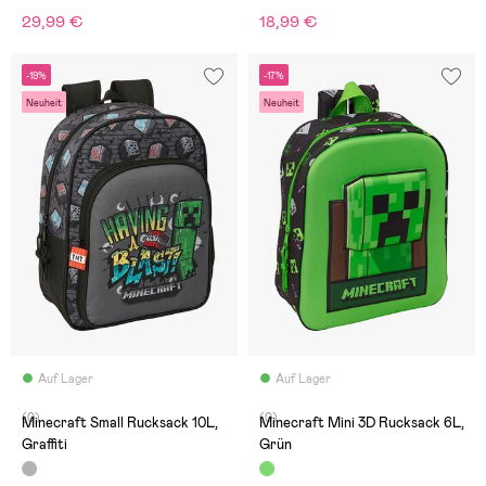
29,99 €
18,99 €
-19%
-17%
Neuheit
Neuheit
Auf Lager
Auf Lager
(0)
(0)
Minecraft Small Rucksack 10L,
Minecraft Mini 3D Rucksack 6L,
Graffiti
Grün