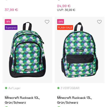
24,99 €
37,99 €
UVP: 36,99 €
-16%
-24%
Superpreis
FLASH SALE
Auf Lager
3 VERFÜGBAR
(0)
(0)
Minecraft Rucksack 10L,
Minecraft Rucksack 13L,
Grün/Schwarz
Grün/Schwarz