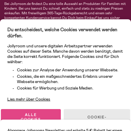
Bei Jollyroom.de findest Du eine tolle Auswahl an Produkten für Familien mit
Kindern. Bei uns kannst Du schnell, einfach und stets zu niedrigen Preisen
einkaufen. Mit freiwilligem 365-Tage-Rückgaberecht und einem sehr
kompetenten Kundenservice kannst Du Dich beim Einkauf bei uns sicher
fühlen. In unserem Sortiment findest Du unter anderem Kinderwagen,
Autositze, Kinder- und Babymode, Produkte für Mütter und eine Menge
Du entscheidest, welche Cookies verwendet werden
fantastischer Einrichtungsgegenstände, Spielsachen, Babyprodukte und
dürfen.
vieles mehr. Wir haben Produkte von bekannten Herstellern wie Britax, Maxi-
Cosi, Hauck, Baby Jogger, Ergobaby, Didriksons, KidKraft, Ergobaby, Philips
Jollyroom und unsere digitalen Arbeitspartner verwenden
Avent, Jack Wolfskin, Cybex, LEGO und vielen mehr. Schau Dich um in
unserer vielfältigen Online-Boutique für Kinder & Babys. Willkommen!
Cookies auf dieser Seite. Manche davon werden benötigt, damit
die Seite korrekt funktioniert. Folgende Cookies sind für Dich
wählbar:
Cookies zur Analyse der Anwendung unserer Webseite.
Cookies, die ein maßgeschneidertes Erlebnis unserer
Webseite ermöglichen.
Kundendienst
Cookies für Werbung und Soziale Medien.
Lies mehr über Cookies
© 2026 Jollyroom GmbH. Alle Rechte vorbehalten.
ALLE
COOKIE-
COOKIES
EINSTELLUNGEN
AKZEPTIEREN
Abonniere Jollyrooms Newsletter und erhalte 5 € Rabatt bei einem