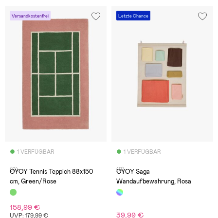
Versandkostenfrei
Letzte Chance
1 VERFÜGBAR
1 VERFÜGBAR
(0)
(0)
OYOY Tennis Teppich 88x150
OYOY Saga
cm, Green/Rose
Wandaufbewahrung, Rosa
158,99 €
39,99 €
UVP: 179,99 €