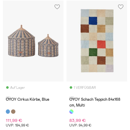
Auf Lager
1 VERFÜGBAR
(5)
(0)
OYOY Cirkus Körbe, Blue
OYOY Schach Teppich 84x168
cm, Multi
111,99 €
83,99 €
UVP: 194,99 €
UVP: 94,99 €