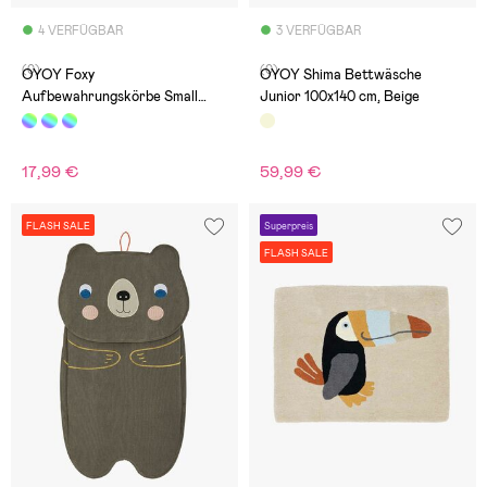
4 VERFÜGBAR
3 VERFÜGBAR
(0)
(0)
OYOY Foxy
OYOY Shima Bettwäsche
Aufbewahrungskörbe Small
Junior 100x140 cm, Beige
2er-Pack
17,99 €
59,99 €
FLASH SALE
Superpreis
FLASH SALE