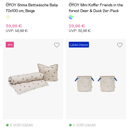
(0)
(0)
OYOY Shima Bettwäsche Baby
OYOY Mini Koffer Friends in the
70x100 cm, Beige
forest Deer & Duck 2er-Pack
39,99 €
29,99 €
UVP: 49,99 €
UVP: 32,99 €
-10%
Letzte Chance
5 VERFÜGBAR
2 VERFÜGBAR