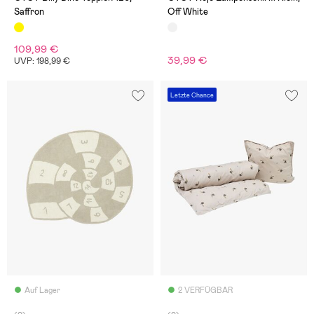
Saffron
Off White
109,99 €
39,99 €
UVP: 198,99 €
Letzte Chance
Auf Lager
2 VERFÜGBAR