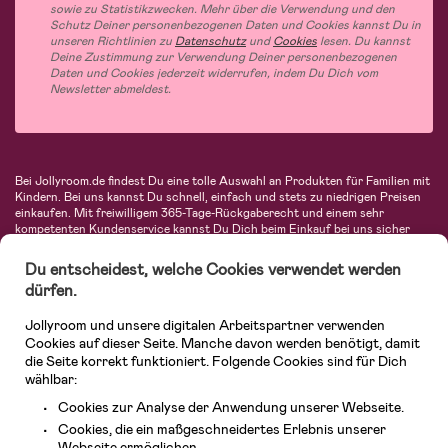
sowie zu Statistikzwecken. Mehr über die Verwendung und den
Schutz Deiner personenbezogenen Daten und Cookies kannst Du in
unseren Richtlinien zu
Datenschutz
und
Cookies
lesen. Du kannst
Deine Zustimmung zur Verwendung Deiner personenbezogenen
Daten und Cookies jederzeit widerrufen, indem Du Dich vom
Newsletter abmeldest.
Bei Jollyroom.de findest Du eine tolle Auswahl an Produkten für Familien mit
Kindern. Bei uns kannst Du schnell, einfach und stets zu niedrigen Preisen
einkaufen. Mit freiwilligem 365-Tage-Rückgaberecht und einem sehr
kompetenten Kundenservice kannst Du Dich beim Einkauf bei uns sicher
fühlen. In unserem Sortiment findest Du unter anderem Kinderwagen,
Autositze, Kinder- und Babymode, Produkte für Mütter und eine Menge
Du entscheidest, welche Cookies verwendet werden
fantastischer Einrichtungsgegenstände, Spielsachen, Babyprodukte und
dürfen.
vieles mehr. Wir haben Produkte von bekannten Herstellern wie Britax, Maxi-
Cosi, Hauck, Baby Jogger, Ergobaby, Didriksons, KidKraft, Ergobaby, Philips
Jollyroom und unsere digitalen Arbeitspartner verwenden
Avent, Jack Wolfskin, Cybex, LEGO und vielen mehr. Schau Dich um in
unserer vielfältigen Online-Boutique für Kinder & Babys. Willkommen!
Cookies auf dieser Seite. Manche davon werden benötigt, damit
die Seite korrekt funktioniert. Folgende Cookies sind für Dich
wählbar:
Cookies zur Analyse der Anwendung unserer Webseite.
Cookies, die ein maßgeschneidertes Erlebnis unserer
Webseite ermöglichen.