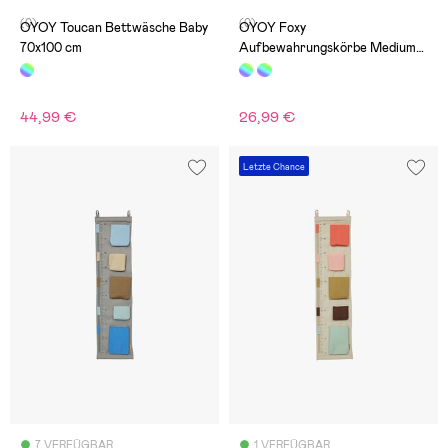
(0)
(0)
OYOY Toucan Bettwäsche Baby
OYOY Foxy
70x100 cm
Aufbewahrungskörbe Medium
2er-Pack
44,99 €
26,99 €
Letzte Chance
7 VERFÜGBAR
1 VERFÜGBAR