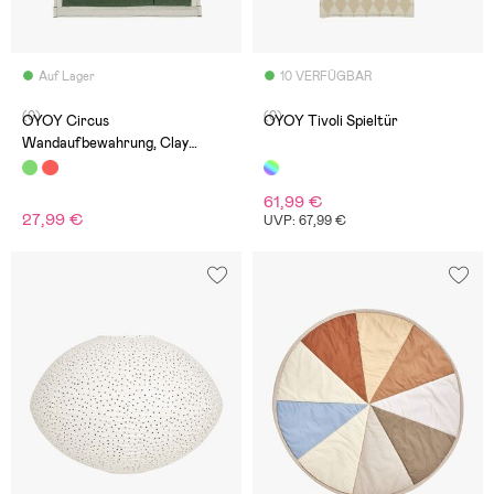
Auf Lager
10 VERFÜGBAR
(0)
(0)
OYOY Circus
OYOY Tivoli Spieltür
Wandaufbewahrung, Clay
Green
61,99 €
27,99 €
UVP: 67,99 €