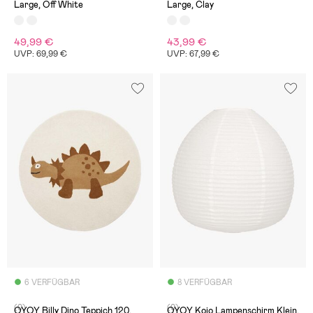
Large, Off White
Large, Clay
49,99 €
43,99 €
UVP: 69,99 €
UVP: 67,99 €
6 VERFÜGBAR
8 VERFÜGBAR
(0)
(0)
OYOY Billy Dino Teppich 120,
OYOY Kojo Lampenschirm Klein,