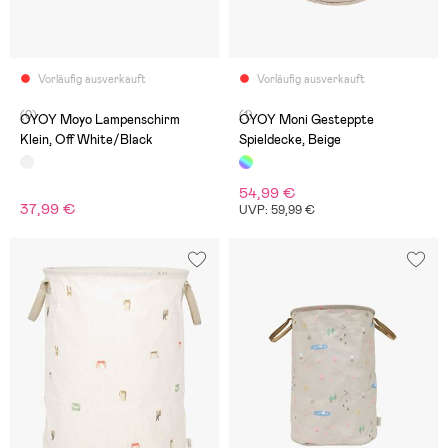
Vorläufig ausverkauft
Vorläufig ausverkauft
(0)
(1)
OYOY Moyo Lampenschirm
OYOY Moni Gesteppte
Klein, Off White/Black
Spieldecke, Beige
54,99 €
37,99 €
UVP: 59,99 €