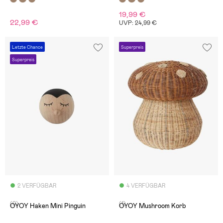
19,99 €
22,99 €
UVP: 24,99 €
Letzte Chance
Superpreis
Superpreis
2 VERFÜGBAR
4 VERFÜGBAR
(0)
(1)
OYOY Haken Mini Pinguin
OYOY Mushroom Korb