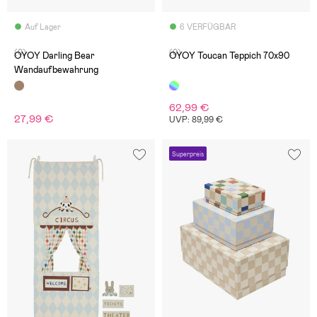
Auf Lager
6 VERFÜGBAR
(0)
(0)
OYOY Darling Bear
OYOY Toucan Teppich 70x90
Wandaufbewahrung
62,99 €
27,99 €
UVP: 89,99 €
Superpreis