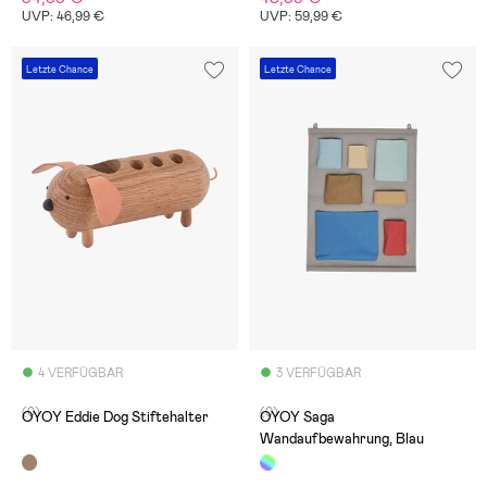
UVP: 46,99 €
UVP: 59,99 €
Letzte Chance
Letzte Chance
4 VERFÜGBAR
3 VERFÜGBAR
(0)
(0)
OYOY Eddie Dog Stiftehalter
OYOY Saga
Wandaufbewahrung, Blau