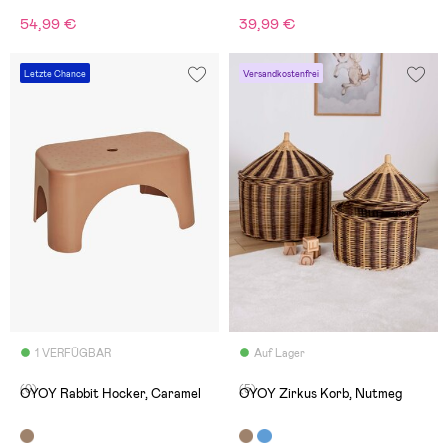
54,99 €
39,99 €
Letzte Chance
Versandkostenfrei
1 VERFÜGBAR
Auf Lager
(0)
(5)
OYOY Rabbit Hocker, Caramel
OYOY Zirkus Korb, Nutmeg