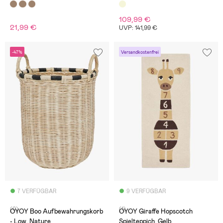
109,99 €
21,99 €
UVP: 141,99 €
-47%
Versandkostenfrei
7 VERFÜGBAR
9 VERFÜGBAR
(0)
(1)
OYOY Boo Aufbewahrungskorb
OYOY Giraffe Hopscotch
- Low, Nature
Spielteppich, Gelb