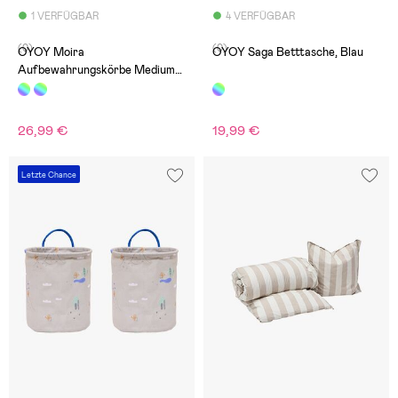
1 VERFÜGBAR
4 VERFÜGBAR
(0)
(0)
OYOY Moira
OYOY Saga Betttasche, Blau
Aufbewahrungskörbe Medium
2er-Pack
26,99 €
19,99 €
Letzte Chance