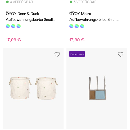
4 VERFÜGBAR
3 VERFÜGBAR
(0)
(0)
OYOY Deer & Duck
OYOY Moira
Aufbewahrungskörbe Small
Aufbewahrungskörbe Small
2er-Pack
2er-Pack
17,99 €
17,99 €
Superpreis