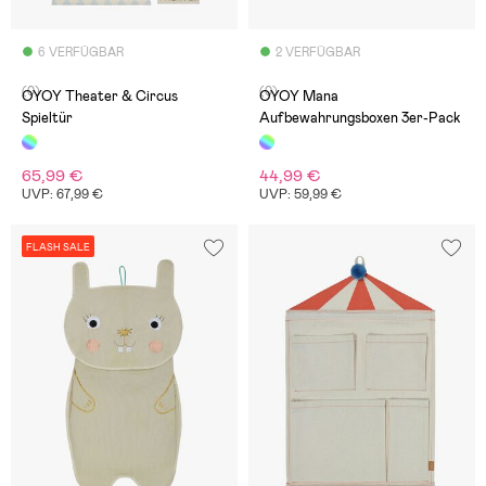
6 VERFÜGBAR
2 VERFÜGBAR
(0)
(0)
OYOY Theater & Circus
OYOY Mana
Spieltür
Aufbewahrungsboxen 3er-Pack
65,99 €
44,99 €
UVP: 67,99 €
UVP: 59,99 €
FLASH SALE