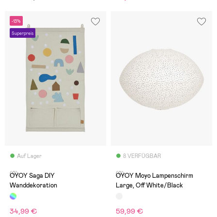
-13%
Superpreis
Auf Lager
8 VERFÜGBAR
(0)
(0)
OYOY Saga DIY
OYOY Moyo Lampenschirm
Wanddekoration
Large, Off White/Black
34,99 €
59,99 €