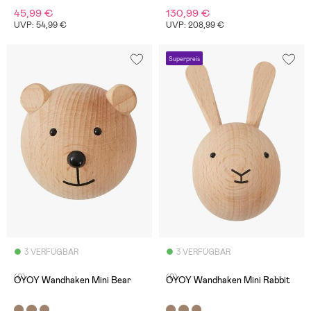
45,99 €
130,99 €
UVP: 54,99 €
UVP: 208,99 €
Superpreis
3 VERFÜGBAR
3 VERFÜGBAR
(0)
(0)
OYOY Wandhaken Mini Bear
OYOY Wandhaken Mini Rabbit