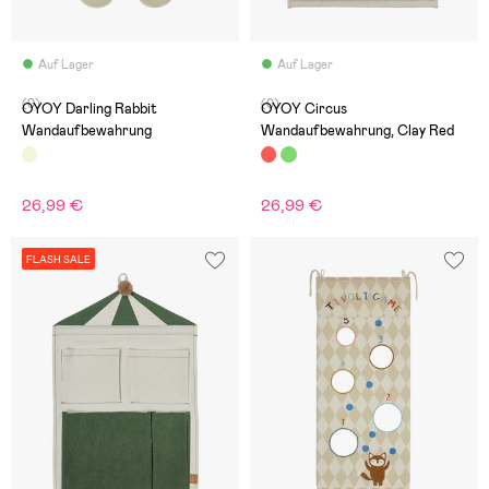
Auf Lager
Auf Lager
(0)
(0)
OYOY Darling Rabbit
OYOY Circus
Wandaufbewahrung
Wandaufbewahrung, Clay Red
26,99 €
26,99 €
FLASH SALE