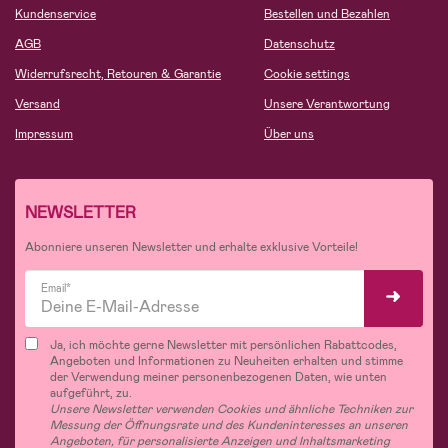
Kundenservice
Bestellen und Bezahlen
AGB
Datenschutz
Widerrufsrecht, Retouren & Garantie
Cookie settings
Versand
Unsere Verantwortung
Impressum
Über uns
NEWSLETTER
Abonniere unseren Newsletter und erhalte exklusive Vorteile!
Email*
Ja, ich möchte gerne Newsletter mit persönlichen Rabattcodes,
Angeboten und Informationen zu Neuheiten erhalten und stimme
der Verwendung meiner personenbezogenen Daten, wie unten
aufgeführt, zu.
Unsere Newsletter verwenden Cookies und ähnliche Techniken zur
Messung der Öffnungsrate und des Kundeninteresses an unseren
Angeboten, für personalisierte Anzeigen und Inhaltsmarketing