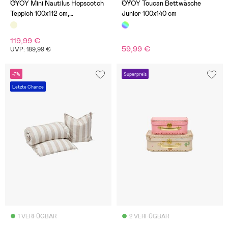
(0)
(0)
OYOY Mini Nautilus Hopscotch
OYOY Toucan Bettwäsche
Teppich 100x112 cm,
Junior 100x140 cm
Clay/Offwhite
119,99 €
59,99 €
UVP: 189,99 €
-7%
Superpreis
Letzte Chance
1 VERFÜGBAR
2 VERFÜGBAR