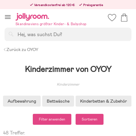
Hoppa
Versandkostenfrei ab 120 €
Preisgarantie
till
Freiwilliges 365-Tage-Rückgaberecht
innehållet
Bestellungen, die nach 12:00 Uhr eingehen, werden am nächsten Werktag versandt!
Skandinaviens größter Kinder- & Babyshop
Suchen
Zurück zu OYOY
Kinderzimmer von OYOY
Kinderzimmer
Aufbewahrung
Bettwäsche
Kinderbetten & Zubehör
Filter anwenden
Sortieren
48 Treffer.