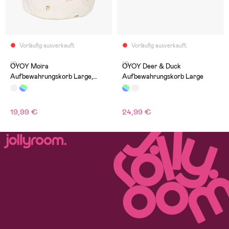
Vorläufig ausverkauft
Vorläufig ausverkauft
(1)
(1)
OYOY Moira
OYOY Deer & Duck
Aufbewahrungskorb Large,
Aufbewahrungskorb Large
Weiß
19,99 €
24,99 €