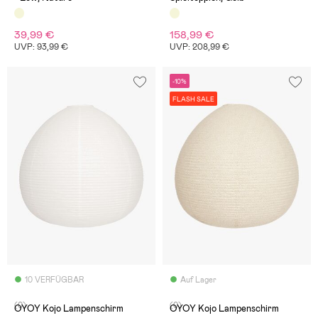
39,99 €
158,99 €
UVP: 93,99 €
UVP: 208,99 €
-10%
FLASH SALE
10 VERFÜGBAR
Auf Lager
(0)
(0)
OYOY Kojo Lampenschirm
OYOY Kojo Lampenschirm