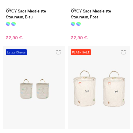
(0)
(0)
OYOY Saga Messleiste
OYOY Saga Messleiste
Stauraum, Blau
Stauraum, Rosa
32,99 €
32,99 €
Letzte Chance
FLASH SALE