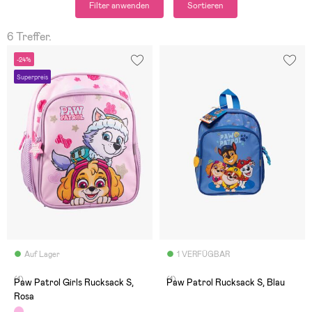
Filter anwenden
Sortieren
6 Treffer.
-24%
Superpreis
Auf Lager
1 VERFÜGBAR
(1)
(1)
Paw Patrol Girls Rucksack S,
Paw Patrol Rucksack S, Blau
Rosa