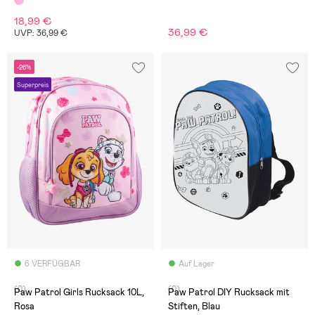
18,99 €
36,99 €
UVP: 36,99 €
-26%
Superpreis
6 VERFÜGBAR
Auf Lager
(0)
(0)
Paw Patrol Girls Rucksack 10L,
Paw Patrol DIY Rucksack mit
Rosa
Stiften, Blau