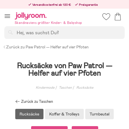
Hoppa
Versandkostenfrei ab 120 €
Preisgarantie
till
Freiwilliges 365-Tage-Rückgaberecht
innehållet
Bestellungen, die nach 12:00 Uhr eingehen, werden am nächsten Werktag versandt!
Skandinaviens größter Kinder- & Babyshop
Suchen
Zurück zu Paw Patrol — Helfer auf vier Pfoten
Rucksäcke von Paw Patrol —
Helfer auf vier Pfoten
Kindermode
Taschen
Rucksäcke
Zurück zu Taschen
Rucksäcke
Koffer & Trolleys
Turnbeutel