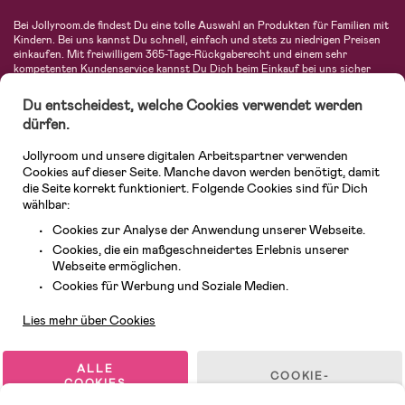
Bei Jollyroom.de findest Du eine tolle Auswahl an Produkten für Familien mit
Kindern. Bei uns kannst Du schnell, einfach und stets zu niedrigen Preisen
einkaufen. Mit freiwilligem 365-Tage-Rückgaberecht und einem sehr
kompetenten Kundenservice kannst Du Dich beim Einkauf bei uns sicher
fühlen. In unserem Sortiment findest Du unter anderem Kinderwagen,
Autositze, Kinder- und Babymode, Produkte für Mütter und eine Menge
Du entscheidest, welche Cookies verwendet werden
fantastischer Einrichtungsgegenstände, Spielsachen, Babyprodukte und
dürfen.
vieles mehr. Wir haben Produkte von bekannten Herstellern wie Britax, Maxi-
Cosi, Hauck, Baby Jogger, Ergobaby, Didriksons, KidKraft, Ergobaby, Philips
Jollyroom und unsere digitalen Arbeitspartner verwenden
Avent, Jack Wolfskin, Cybex, LEGO und vielen mehr. Schau Dich um in
unserer vielfältigen Online-Boutique für Kinder & Babys. Willkommen!
Cookies auf dieser Seite. Manche davon werden benötigt, damit
die Seite korrekt funktioniert. Folgende Cookies sind für Dich
wählbar:
Cookies zur Analyse der Anwendung unserer Webseite.
Cookies, die ein maßgeschneidertes Erlebnis unserer
Webseite ermöglichen.
Kundendienst
Cookies für Werbung und Soziale Medien.
Lies mehr über Cookies
© 2026 Jollyroom GmbH. Alle Rechte vorbehalten.
ALLE
COOKIE-
COOKIES
EINSTELLUNGEN
AKZEPTIEREN