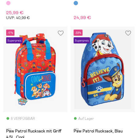
25,99 €
24,99 €
UVP: 40,99 €
-17%
-33%
Superpreis
Superpreis
8 VERFÜGBAR
Auf Lager
(0)
(0)
Paw Patrol Rucksack mit Griff
Paw Patrol Rucksack, Blau
4,5L, Cool