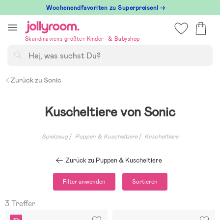
Hoppa
Wochenendfavoriten zu Superpreisen! →
till
innehållet
Skandinaviens größter Kinder- & Babyshop
Suchen
Zurück zu Sonic
Kuscheltiere von Sonic
Spielzeug
Puppen & Kuscheltiere
Kuscheltiere
Zurück zu Puppen & Kuscheltiere
Filter anwenden
Sortieren
3 Treffer.