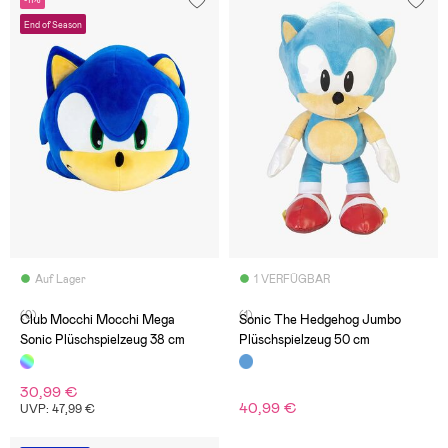
-11%
End of Season
Auf Lager
1 VERFÜGBAR
(0)
(1)
Club Mocchi Mocchi Mega
Sonic The Hedgehog Jumbo
Sonic Plüschspielzeug 38 cm
Plüschspielzeug 50 cm
30,99 €
40,99 €
UVP: 47,99 €