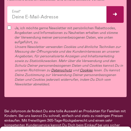
Email*
Ja, ich möchte gerne Newsletter mit persönlichen Rabattcodes,
Angeboten und Informationen zu Neuheiten erhalten und stimme
der Verwendung meiner personenbezogenen Daten, wie unten
aufgeführt, zu.
Unsere Newsletter verwenden Cookies und ähnliche Techniken zur
Messung der Öffnungsrate und des Kundeninteresses an unseren
Angeboten, für personalisierte Anzeigen und Inhaltsmarketing
sowie zu Statistikzwecken. Mehr über die Verwendung und den
Schutz Deiner personenbezogenen Daten und Cookies kannst Du in
unseren Richtlinien zu
Datenschutz
und
Cookies
lesen. Du kannst
Deine Zustimmung zur Verwendung Deiner personenbezogenen
Daten und Cookies jederzeit widerrufen, indem Du Dich vom
Newsletter abmeldest.
Bei Jollyroom.de findest Du eine tolle Auswahl an Produkten für Familien mit
Kindern. Bei uns kannst Du schnell, einfach und stets zu niedrigen Preisen
einkaufen. Mit freiwilligem 365-Tage-Rückgaberecht und einem sehr
kompetenten Kundenservice kannst Du Dich beim Einkauf bei uns sicher
fühlen. In unserem Sortiment findest Du unter anderem Kinderwagen,