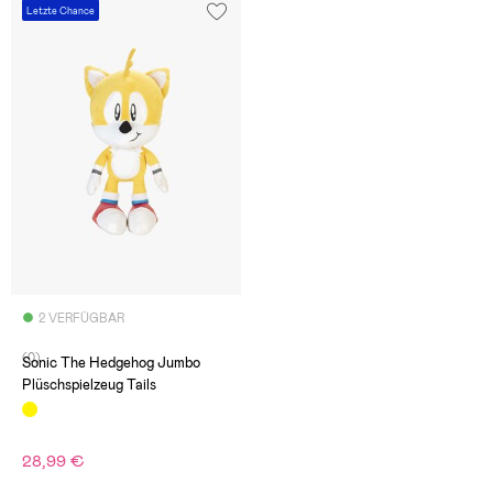
Letzte Chance
2 VERFÜGBAR
(0)
Sonic The Hedgehog Jumbo
Plüschspielzeug Tails
28,99 €